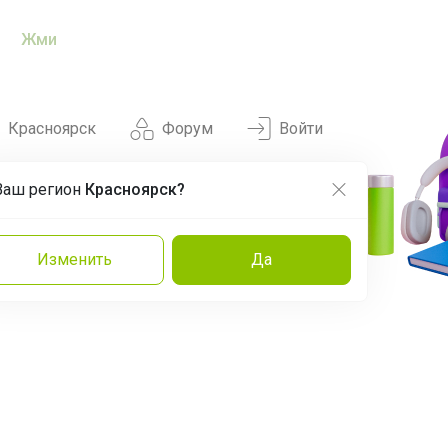
Жми
Красноярск
Форум
Войти
Ваш регион
Красноярск?
Нравится
Заказы
Изменить
Да
и
Команда
Торговые марки
Эксперты