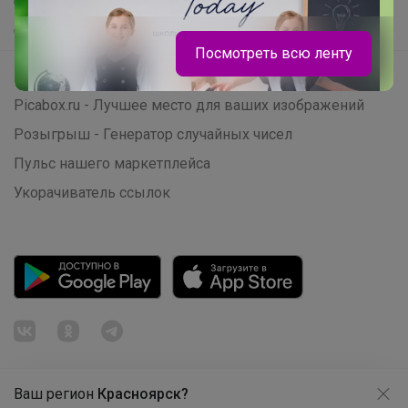
Самое желанное
Самое быстрое
Посмотреть всю ленту
Начать зарабатывать с 24-ok
Picabox.ru - Лучшее место для ваших изображений
Розыгрыш - Генератор случайных чисел
Пульс нашего маркетплейса
Укорачиватель ссылок
Леныра
Базовые школьные водолазки из
Ваш регион
Красноярск?
Продолжая использовать этот сайт и нажимая кнопку