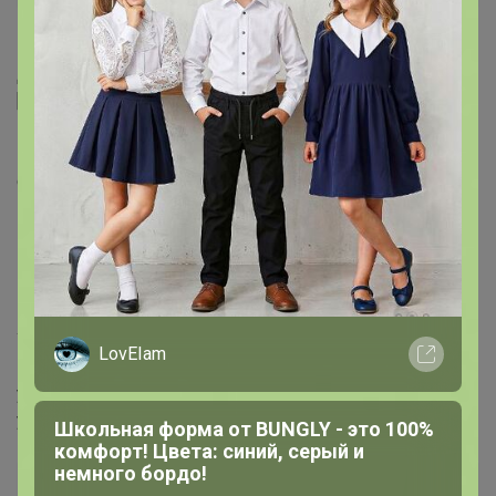
Добрый день! Нет. На эл. почту приходят:
[quote]В теме, помещённой в закладки, появились
новые сообщения
В теме, на которую вы подписаны, появились новые
сообщения
Вас процитировали в сообщении
В форуме, на который вы подписаны, появились
новые темы
Вам отправлено личное сообщение
Вас поблагодарили за сообщение
Удалена благодарность за ваше сообщение[/quote]
LovEIam
Приходят они в том случае, если Вы в настройках
уведомлений поставили галочку напротив каждого из
уведомлений в столбце "e-mail".
Школьная форма от BUNGLY - это 100%
комфорт! Цвета: синий, серый и
немного бордо!