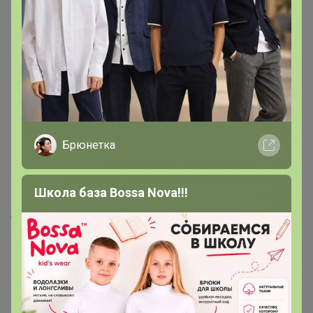
21 июня, 2016 10:49
подскажите пожалуйста почему у меня на каждый
переход страницами просится авторизация?
ставила запомнить.так должно быть или нет?
раньше никогда такого не было...
Брюнетка
— "викундик"
Школа база Bossa Nova!!!
Добрый день!
Добрый день уважаемые участники клуба!
С вероятностью 99% мы установили причину