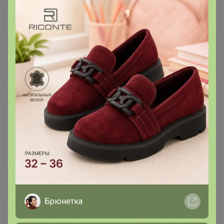
сообщение?
Shukola
Великий магистр
1
21 июня, 2016 17:59
Клюююква
,
1. форму необходимо заполнять, если Вы заказ не
можете забрать сразу, а по какой-либо уважительной
причине задерживаетесь. Форма на странице ЦР
обычно находится.
2. забирать можно сразу как только пришло
уведомление в Календарь, что заказ уже поступил в
Брюнетка
ЦР.