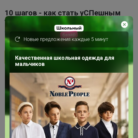
10 шагов - как стать уСПешным
участником закупок?
ОлесяДм
7 августа, 2012 13:16
Новые предложения каждые 5 минут
Ответить
Качественная школьная одежда для
мальчиков
1
2
3
4
5
Показаны записи
21-30
из
276
.
Scorpion
Великий магистр