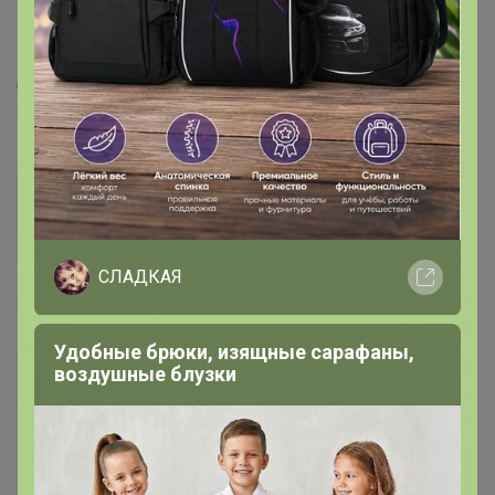
Подскажите, пожалуйста, а на электронную почту
должны приходить сообщения о том, что появилось
новое событие в календаре?
Scorpion
Великий магистр
СЛАДКАЯ
2 июля, 2016 13:24
Удобные брюки, изящные сарафаны,
воздушные блузки
а на электронную почту должны приходить
сообщения о том, что появилось новое событие в
календаре?
— "VoroninaOE4"