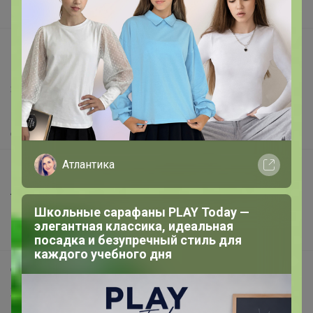
Вакансии
support@24-ok.ru
Написать в поддержку
Защита покупателя
Помощь
О нас
Атлантика
Все предложения
Анонсы
Школьные сарафаны PLAY Today —
Новости
элегантная классика, идеальная
Поддержка альпак
посадка и безупречный стиль для
каждого учебного дня
Самое выгодное
Хиты продаж