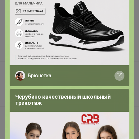
Реклама
Как здесь все устроено?
Как сделать заказ?
Как получить?
Доставка
Шоурумы
Брюнетка
Торговые марки
Наша команда
Черубино качественный школьный
В наличии
трикотаж
Подарочные сертификаты
Реклама на сайте
Поставщикам