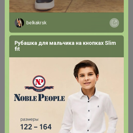
как можно поменять адрес электронной почты?
belkakrsk
Scorpion
Великий магистр
Рубашка для мальчика на кнопках Slim
fit
3 июля, 2016 23:02
Спасибо, поняла, галочки проставила ) А еще
вопрос, как можно поменять адрес электронной
почты?
— "VoroninaOE4"
Пишите мне на какой Вам адрес сменить, передам