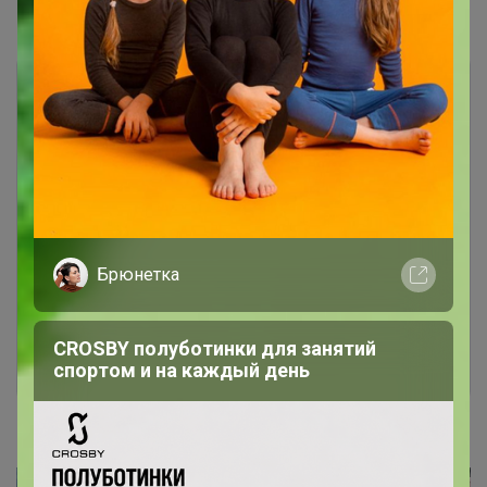
Показаны записи
21-30
из
276
.
Чтобы ответить или задать вопрос
необходимо авторизоваться на сайте
Брюнетка
Это займет меньше минуты
CROSBY полуботинки для занятий
Войти
Зарегистрироваться
спортом и на каждый день