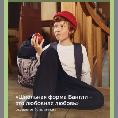
появилось новое событие в календаре?
— "VoroninaOE4"
то, что пришло новое событие в Календарь видно,
когда Вы заходите на сайт под своим логином и
паролем.
VoroninaOE4
Новичок
3 июля, 2016 22:31
Спасибо, поняла, галочки проставила ) А еще вопрос,