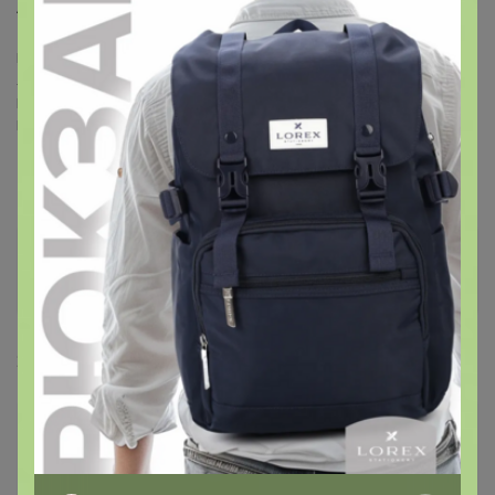
А то испугалась.что у меня что то не ладное...
Мама троих красоток
Ангелина 26.10.2008
Кристина 24.03.2013
Инесса 12.02.2016
Клюююква
Любитель СП
21 июня, 2016 22:42
Клюююква
,
1. форму необходимо заполнять, если Вы заказ
не можете забрать сразу, а по какой-либо