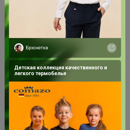
админу
AreviK
Новичок
Брюнетка
1
19 июля, 2016 17:38
Детская коллекция качественного и
Всем большой привет! Я тут новенькая и пока, что
легкого термобелья
только разбираюсь в тонкостях СП :) надеюсь, что в
скором времени сделаю свой первый заказ
Спасибо за данные советы!!!
1
2
3
4
5