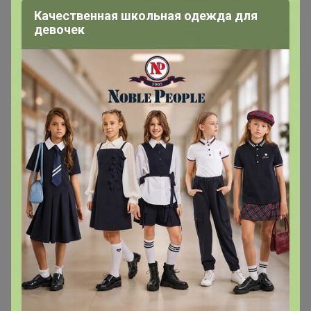
Качественная школьная одежда для
девочек
викундик
Мастер СП
21 июня, 2016 19:18
подскажите пожалуйста почему у меня на
каждый переход страницами просится
авторизация?ставила запомнить.так
должно быть или нет?раньше никогда
такого не было...
— "KoGeTa"