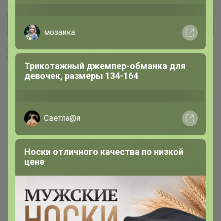
Брюнетка
Ультрамягкий грифель. Плотный
укрывистый цвет Яркость, перед
Хиты продаж
которой отступает даже самая темная
бумага
р
ЧАТ в MAX
СКИДКА !