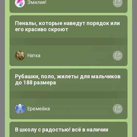
Хит
2 435р
2 950р
Футболка 2062
Поло
LovEIam
Школьная классика - лоферы для
девочки из натуральной кожи, 820
рублей