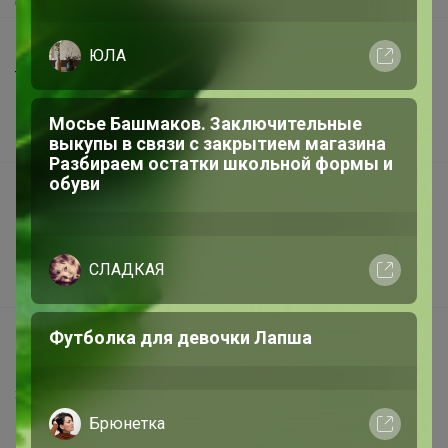
Шоурумы
Торговые марки
Наша команда
В наличии
Подарочные сертификаты
Реклама на сайте
Поставщикам
Вакансии
support@24-ok.ru
Написать в поддержку
Защита покупателя
Помощь
Эмилия!