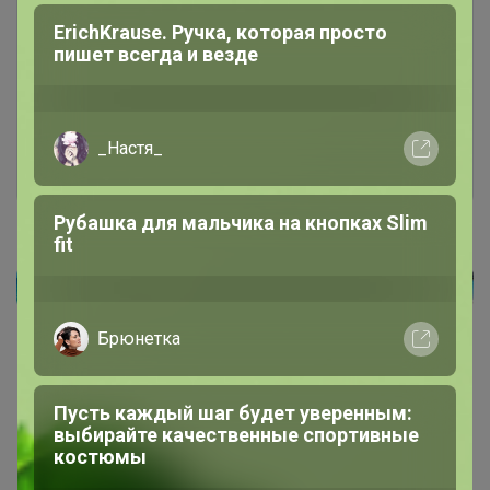
Чтобы ответить или задать вопрос
необходимо авторизоваться на сайте
мозаика
Это займет меньше минуты
Трикотажный джемпер-обманка для
Войти
Зарегистрироваться
девочек, размеры 134-164
Светла@я
Реклама
Носки отличного качества по низкой
цене
Как здесь все устроено?
Как сделать заказ?
Как получить?
Доставка