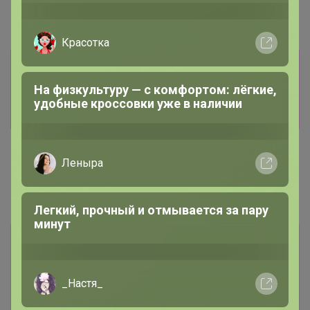
Информация о заказах доступна
лишь членам клуба
Показать
Показаны записи
1-2
из
2
.
Брюнетка
Школьные брюки для девочек и
мальчиков