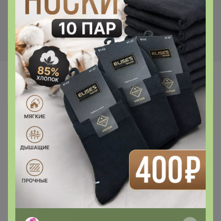
2 550р
Брюки 3041
Самые желанные
_Настя_
На любой вкус, но всегда с идеальным
качеством