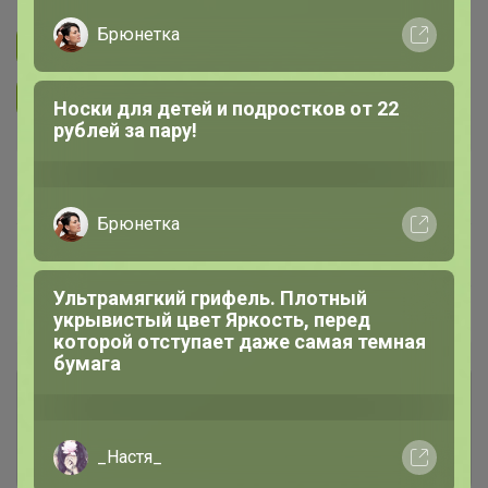
Подписаться на закупку
287
Брюнетка
Подписаться на организатора
4K
Удобные брюки, изящные сарафаны,
воздушные блузки
В архиве
—
~ 14 дней
Ожидание
Пристрой
4 лота
Комментарии к лотам
250
Отзывы участников
201