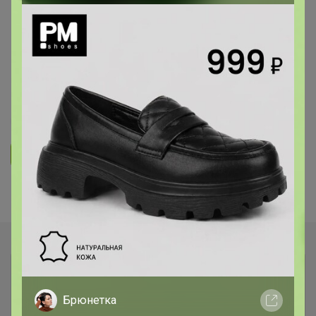
ОДЕЖДА ДЛЯ ВЗРОСЛЫХ
Mixan - premium! Бренд с яркой
индивидуальностью!
РАСПРОДАЖА Осень-зима25
130
539
9.9K
250
14
Ответить
Показаны записи
1-2
из
2
.
Брюнетка