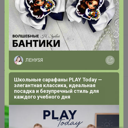
Все предложения
Анонсы
Новости
Поддержка альпак
Самое выгодное
Хиты продаж
ЛЕНУSЯ
Самое желанное
Самое быстрое
Школьные сарафаны PLAY Today —
Начать зарабатывать с 24-ok
элегантная классика, идеальная
посадка и безупречный стиль для
Picabox.ru - Лучшее место для ваших изображений
каждого учебного дня
Розыгрыш - Генератор случайных чисел
Пульс нашего маркетплейса
Укорачиватель ссылок