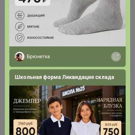
3 240р
2 728р
MIXAN 2060
MIXAN Джемпер 2058
Брюнетка
Школьная форма Ликвидация склада