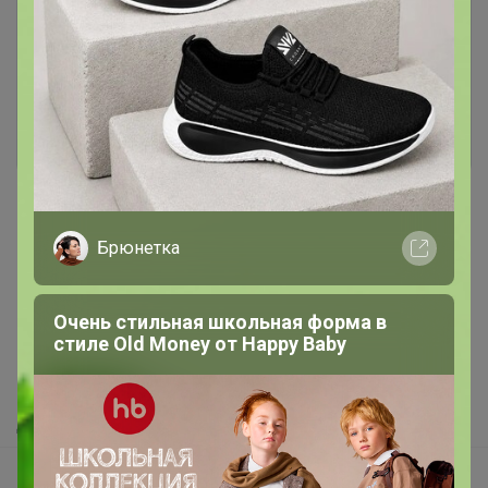
Чтобы ответить или задать вопрос
необходимо авторизоваться на сайте
Это займет меньше минуты
Войти
Зарегистрироваться
Реклама
Брюнетка
Как здесь все устроено?
Очень стильная школьная форма в
стиле Old Money от Нappy Вaby
Как сделать заказ?
Как получить?
Доставка
Шоурумы