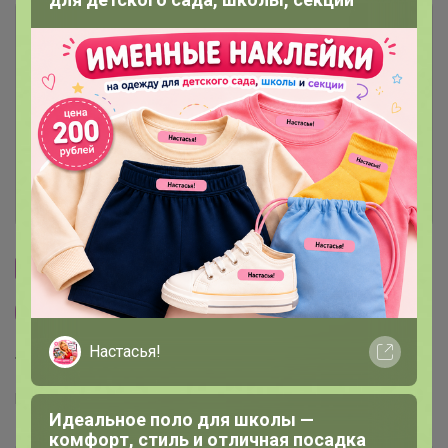
Описание
Условия участия
Ключевые даты
История проведённых выкупов
Cтраничка организатора
Другие СП организатора TanyaPK
Настасья!
Торговые марки
MIXAN™
Идеальное поло для школы —
комфорт, стиль и отличная посадка