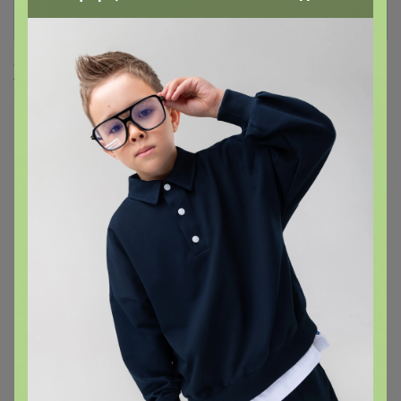
Хиты продаж
2 563,2р
2 322,9р