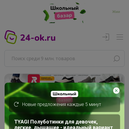
Жми
Реклама
Главная
Новые предложения каждые 5 минут
Совместные покупки
АРХИВ СП
TYAGI Полуботинки для девочек,
ВЗРОСЛЫЕ СП
легкие, дышащие - идеальный вариант