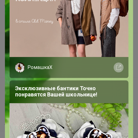
Торговые марки
Наша команда
В наличии
Подарочные сертификаты
Реклама на сайте
Поставщикам
РомашкаХ
Вакансии
support@24-ok.ru
Эксклюзивные бантики Точно
понравятся Вашей школьнице!
Написать в поддержку
Защита покупателя
Помощь
О нас