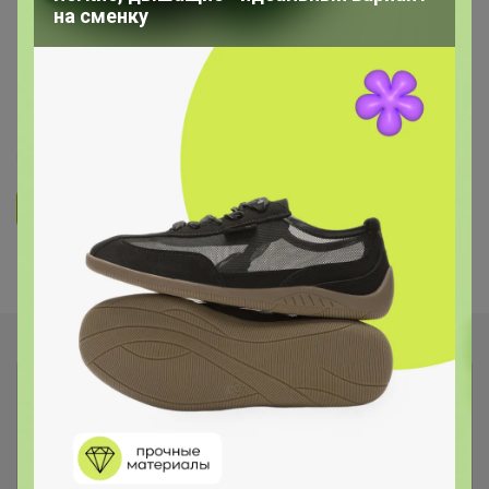
ОДЕЖДА ДЛЯ ВЗРОСЛЫХ
на сменку
Mixan - premium! Бренд с яркой
индивидуальностью! Осень-зима24
128
553
9.9K
250
14
Ответить
Показаны записи
1-2
из
2
.