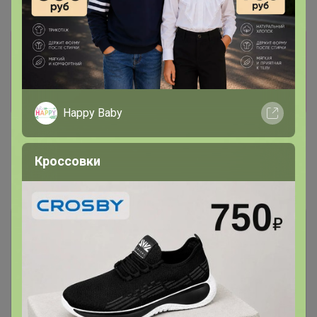
Информация о заказах доступна
лишь членам клуба
Показать
Happy Baby
Кроссовки
Показаны записи
1-2
из
2
.