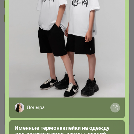
Подписаться на закупку
287
Подписаться на организатора
4K
В архиве
—
~ 14 дней
Ожидание
Пристрой
4 лота
Комментарии к лотам
250
Леныра
Отзывы участников
201
Именные термонаклейки на одежду
для детского сада, школы, секций