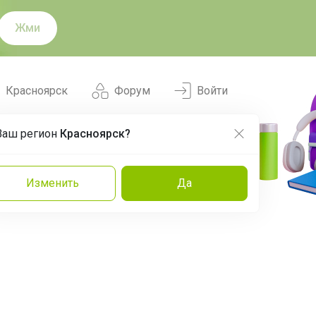
Жми
Красноярск
Форум
Войти
Ваш регион
Красноярск?
Нравится
Заказы
Изменить
Да
и
Команда
Торговые марки
Эксперты