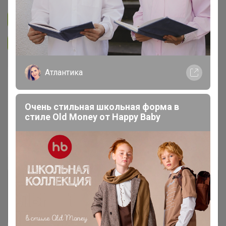
Подписаться на закупку
4.7K
Подписаться на организатора
5.7K
Атлантика
В архиве
Собрано
—
100 %
Очень стильная школьная форма в
~ 10 дней
Ожидание
стиле Old Money от Нappy Вaby
Пристрой
1 лот
Комментарии к лотам
14.8K
Отзывы участников
37.5K