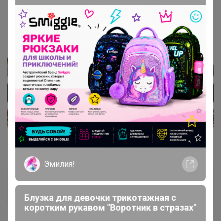
1
17 декабря, 2024 17:36
maxa25
, Добрый день. Да, планируем успеть.
Эмилия!
ШОля
Кандидат в магистры
Блузка для девочки трикотажная с
коротким рукавом "Воротник в стразах"