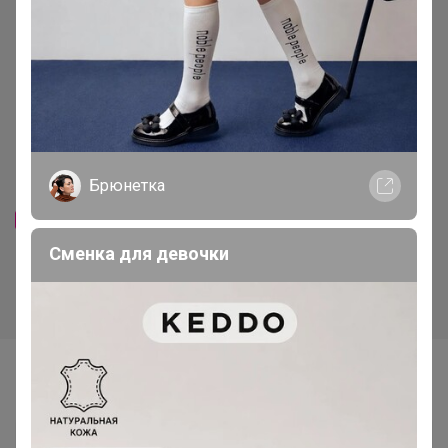
Скидка
264р
Миндаль Золотой США 0,3кг
Акция недели!
Брюнетка
215р
-29%
301р
❗❗❗АКЦИЯ!!! Манго без сахара
Сменка для девочки
и добавок 0,5кг
Самые желанные