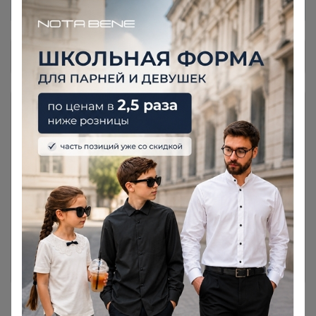
Общий каталог
📢НОВИНКИ❗❗❗
3
🍷🍷🍷ГЛИНТВЕЙН🍷🍷🍷
14
🧡ТОП-20! Самые покупаемые
28
лоты!
это то, что нужно всем. Самое большое
количество заказов каждый выкуп, очень
удобно выбрать все в 1 каталоге
#1)Всё фруктовое