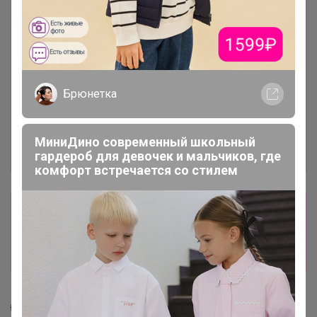
Брюнетка
МиниДино современный школьный
гардероб для девочек и мальчиков, где
комфорт встречается со стилем
Сбор заказов в данной закупке
завершен
Перейти к текущей закупке
Скорость