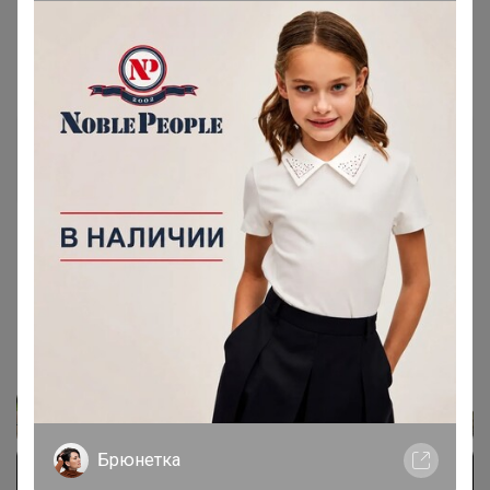
18 декабря, 2024 11:43
Скорость
, здравствуйте! Можно заменить цр?
Скорость
Организатор СП
18 декабря, 2024 17:52
ШОля
, Добрый день. Да, конечно. Напишите
комментарий к своей корзине.
Брюнетка