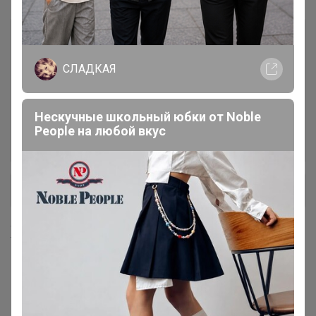
Вяленные ягоды, фрукты-
26
НАТУРАЛЬНЫЕ!🍍
СЛАДКАЯ
Вяленые ягоды, фрукты -
44
ЦУКАТЫ!🍒
Нескучные школьный юбки от Nоblе
Реoplе на любой вкус
Сухофрукты ИЗЮМ ТУТ:)🍇
45
+ Ещё 2 каталога
Хиты продаж