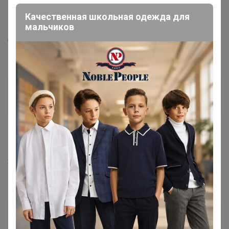
18 декабря, 2024 22:36
Качественная школьная одежда для
мальчиков
Добрый вечер, можно убрать из заказа миндаль
золотой США 0,5 кг?
олькаП
Виртуоз СП
19 декабря, 2024 08:52
Здравствуйте, если сегодня оплачу когда по цр? До нг
получу, я межгород
ЕвАнна
Виртуоз СП