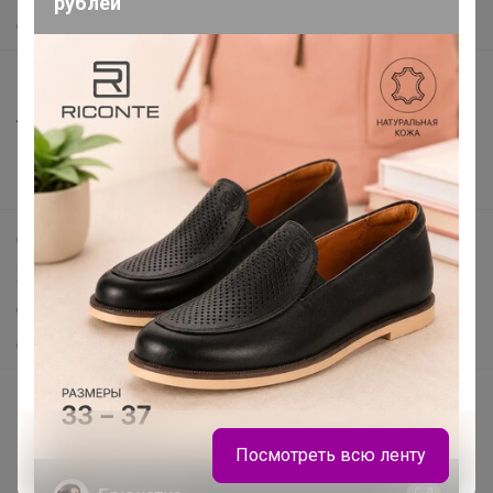
рублей
О нас
Все предложения
Анонсы
Новости
Поддержка альпак
Самое выгодное
Хиты продаж
Самое желанное
Самое быстрое
Начать зарабатывать с 24-ok
Picabox.ru - Лучшее место для ваших изображений
Посмотреть всю ленту
Розыгрыш - Генератор случайных чисел