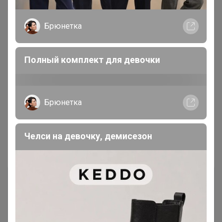
Брюнетка
19 декабря, 2024 13:39
Скорость
, добрый день. Спросите, пожалуйста, у
Полный комплект для девочки
поставщика инжир на верёвке.
Брюнетка
1
2
Челси на девочку, демисезон
Показаны записи
1-10
из
20
.