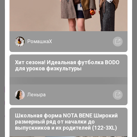
Описание
Условия участия
РомашкаХ
Ключевые даты
Хит сезона! Идеальная футболка BODO
История проведённых выкупов
для уроков физкультуры
Cтраничка организатора
Леныра
Другие СП организатора Скорость
Школьная форма NOTA BENE Широкий
Пристрой организатора Скорость
размерный ряд от началки до
выпускников и их родителей (122-3XL)