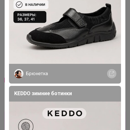
Скидка
Скидка
250р
440р
Брюнетка
-29%
350р
-29%
616р
Орехово-фруктовая смесь
Миндаль Золотой США 0,5кг
KEDDO зимние ботинки
высшего сорта, 0,5кг
Информация о заказах доступна
лишь членам клуба