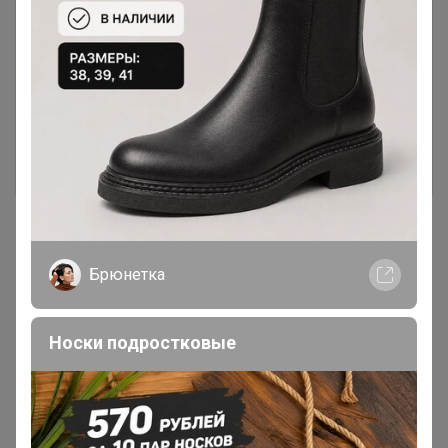
Чтобы ответить или задать вопрос
необходимо авторизоваться на сайте
Это займет меньше минуты
Войти
Зарегистрироваться
Брюнетка
Реклама
Носки подростковые
Как здесь все устроено?
Как сделать заказ?
Как получить?