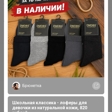
Доставка
Шоурумы
Торговые марки
Наша команда
В наличии
Подарочные сертификаты
Реклама на сайте
Поставщикам
Вакансии
Брюнетка
support@24-ok.ru
Написать в поддержку
Защита покупателя
Школьная классика - лоферы для
девочки из натуральной кожи, 820
Помощь