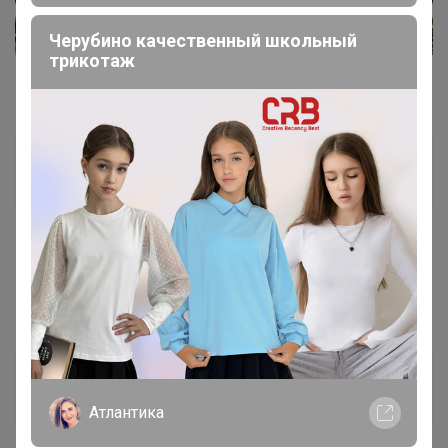
Черубино качественный школьный
трикотаж
Yellow
Магистр
18 декабря, 2024 21:26
Скорость
, здравствуйте когда по цр?
надежда_
Виртуоз СП
Атлантика