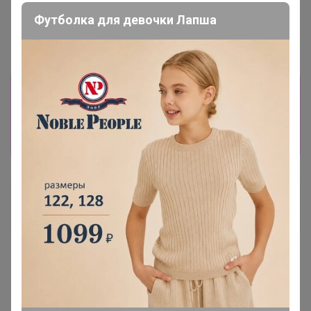
Футболка для девочки Лапша
Информация о заказах доступна
лишь членам клуба
Показать
Evasi
Магистр
10 октября, 2024 21:09
СЛАДКАЯ
, добавьте, пож-та: