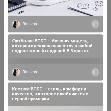
1
11 октября, 2024 12:25
Evasi
,
Леныра
24-ok.ru/catalog/383069
24-ok.ru/catalog/383069
24-ok.ru/catalog/383069
Футболка BODO — базовая модель,
которая идеально впишется в любой
Лот
подростковый гардероб.В 3 цветах
9
13
8
Леныра
1 386р
Шапка из пряжи souffle суфле
Костюм BODO — стиль, комфорт и
Стоп 14 августа
качество, в которое влюбляются с
UNIQLO всегда есть РАСПРОДАЖА
первой примерки