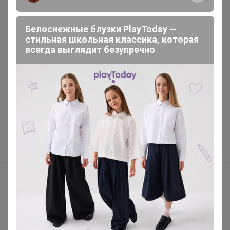
Белоснежные блузки PlayToday —
стильная школьная классика, которая
всегда выглядит безупречно
Реклама
Как здесь все устроено?
Как сделать заказ?
Как получить?
Доставка
Шоурумы
Торговые марки
Наша команда
В наличии