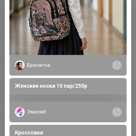
Елен@
Кандидат в магистры
3 декабря, 2024 11:57
Отлично! А то вдруг морозы!)
Брюнетка
Женские носки 10 пар/250р
Ягодная
Магистр
Эмилия!
3 декабря, 2024 22:32
СЛАДКАЯ
, оплачиваю доставку через свой Альфа-
Кроссовки