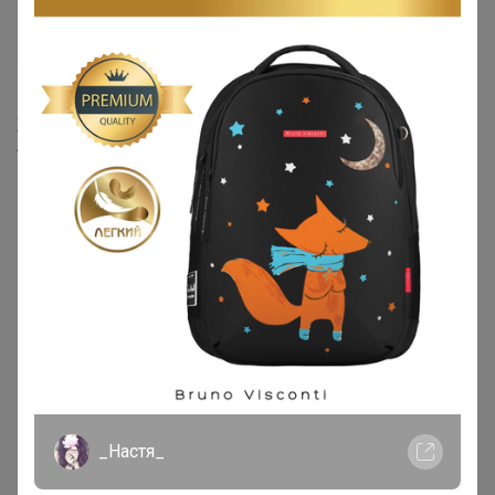
Бесшовные трусы AIRism
(трусы с обычной талией) В
НАЛИЧИИ 3XL 1шт 479198
1 806р
Женский 3D-бюстгальтер,
легкое бесшовное нижнее
белье пуш-ап с мягкой
поддержкой
_Настя_