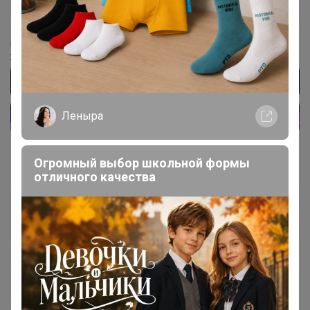
‌Подписывайтесь на наш чат в Телеграм
‌Живые обзоры, акции, спецпредложения
Леныра
Огромный выбор школьной формы
отличного качества
Елен@
Кандидат в магистры
3 декабря, 2024 09:47
Здравствуйте! По срокам что-то известно?