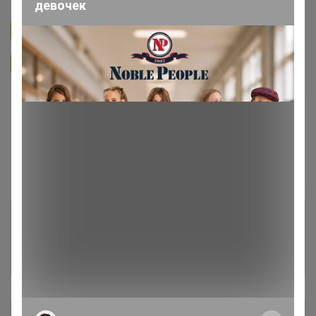
девочек
Подписаться на закупку
400
Подписаться на организатора
6.3K
В архиве
Собрано
—
79 %
Пристрой
4 лота
Комментарии к лотам
893
Отзывы участников
794