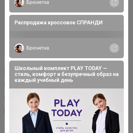
Описание
Брюнетка
Условия участия
Распродажа кроссовок СПРАНДИ
Ключевые даты
Брюнетка
История проведённых выкупов
Школьный комплект PLAY TODAY —
Cтраничка организатора
стиль, комфорт и безупречный образ на
каждый учебный день
Другие СП организатора СЛАДКАЯ
Пристрой организатора СЛАДКАЯ
Сайт закупки
Торговые марки