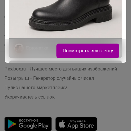
Поддержка альпак
Самое выгодное
Хиты продаж
Самое желанное
Самое быстрое
Брюнетка
Посмотреть всю ленту
Начать зарабатывать с 24-ok
Удобные брюки, изящные сарафаны,
Picabox.ru - Лучшее место для ваших изображений
воздушные блузки
Розыгрыш - Генератор случайных чисел
Пульс нашего маркетплейса
Укорачиватель ссылок