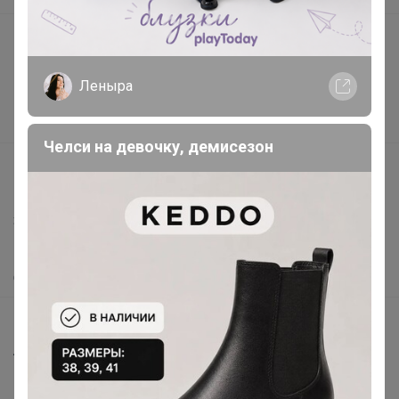
Подарочные сертификаты
Реклама на сайте
Леныра
Поставщикам
Вакансии
Челси на девочку, демисезон
support@24-ok.ru
Написать в поддержку
Защита покупателя
Помощь
О нас
Все предложения
Анонсы
Новости