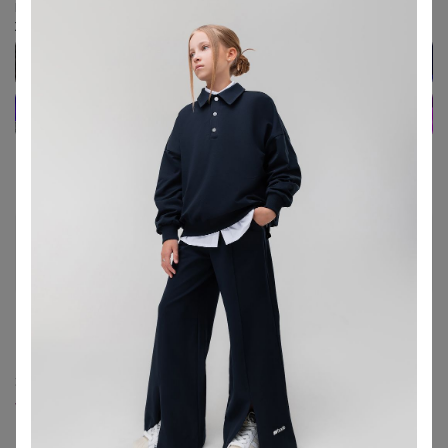
‌Подписывайтесь на наш чат в Телеграм
‌Живые обзоры, акции, спецпредложения
LiliyaUsmanova
Любитель СП
16 октября, 2024 00:41
Здравствуйте, добавьте, пожалуйста,
www.uniqlo.cn/product-detail.html