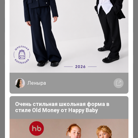
UNIQLO™
юникло™
Общий каталог
ОСЕНЬ-ЗИМА
83
Леныра
💲 РАСПРОДАЖА, АКЦИИ,
41
СКИДКИ 💲
Очень стильная школьная форма в
стиле Old Money от Нappy Вaby
Аксессуары
44
Взрослая одежда. Унисекс /
152