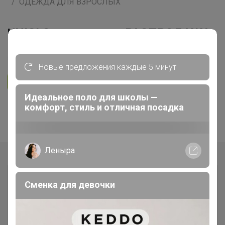
ОДЕЖДА ДЛЯ ВЗРОСЛЫХ
UNIQLO всегда есть РАСПРОДАЖА
26
5.0
3.1K
17.3K
893
Новые предложения каждые 5 минут
Ответить
Идеальное поло для школы —
1
2
комфорт, стиль и отличная посадка
Показаны записи
1-10
из
12
.
Леныра
Сменка для девочки