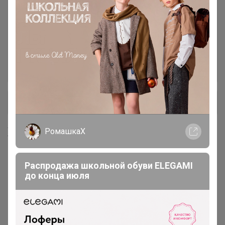
женское / мужское
Детское
41
НИЖНЕЕ БЕЛЬЕ, ДОМАШНЯЯ
56
ОДЕЖДА, ПИЖАМЫ
+ Ещё 1 каталог
Хиты продаж
РомашкаХ
Распродажа школьной обуви ELEGAMI
до конца июля