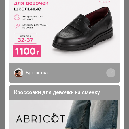
560р
Женские бесшовные трусы с
Хит
высокой талией AIRism
1 806р
482670
Бра-топ из смесового
хлопка AIRism в рубчик
Брюнетка
Кроссовки для девочки на сменку