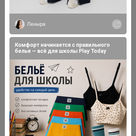
СЛАДКАЯ
Золотой организатор
Леныра
16 октября, 2024 14:05
Комфорт начинается с правильного
белья — всё для школы Play Today
LiliyaUsmanova
,
24-ok.ru/catalog/382071
Лот
3
1
10
8 982р
Женский бесшовный пуховик
Стоп 14 августа
UNIQLO всегда есть РАСПРОДАЖА