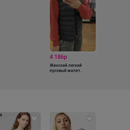
4 186р
Женский легкий
пуховый жилет
(зимний жилет)