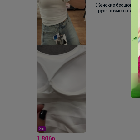
Женские бесшовны
трусы с высокой
талией AIRism 4826
Хит
1 806р