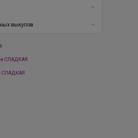
ных выкупов
а
ора СЛАДКАЯ
ра СЛАДКАЯ