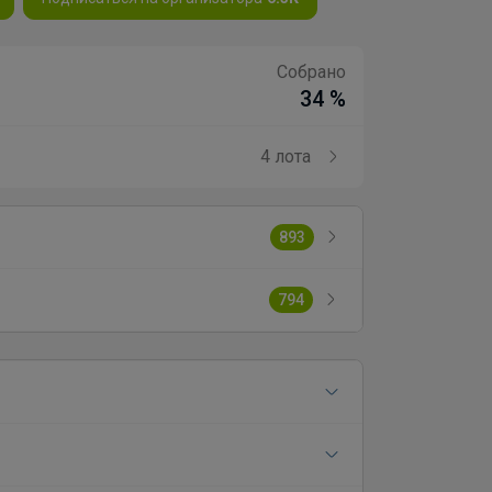
Собрано
34 %
4 лота
893
794