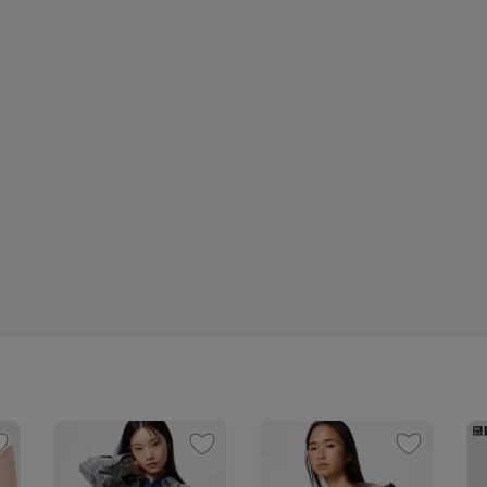
BODO знает, как превратить классику в
любимую вещь подростка