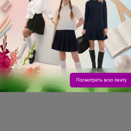
е
70
С
2
-
Же
ку
за
ул
Посмотреть всю ленту
Bonditka
Очень стильная школьная форма в стиле Old
Money от Нappy Вaby