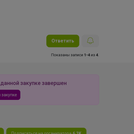
Ответить
Показаны записи
1-4
из
4
.
 данной закупке завершен
 закупке
Подписаться на организатора
6.3K