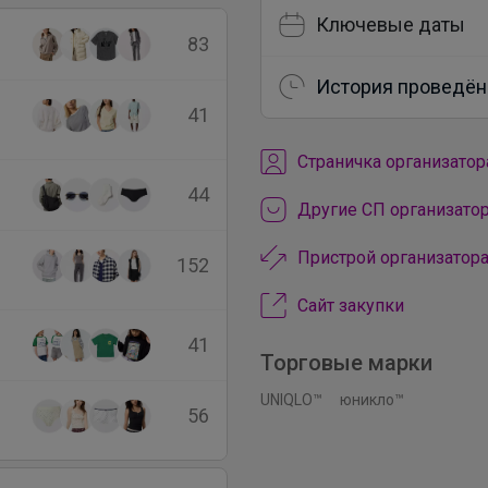
Ключевые даты
83
История проведён
41
Cтраничка организатор
44
Другие СП организат
Пристрой организато
152
Сайт закупки
41
Торговые марки
UNIQLO™
юникло™
56