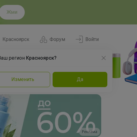
Жми
Красноярск
Форум
Войти
Ваш регион
Красноярск?
Нравится
Заказы
Изменить
Да
и
Команда
Торговые марки
Эксперты
Реклама