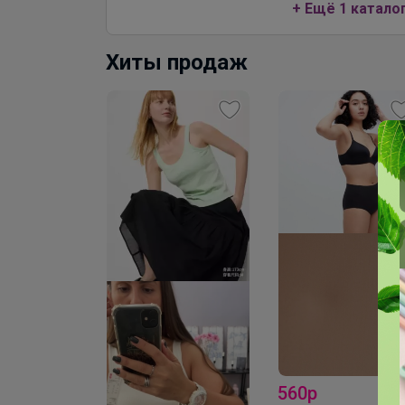
+ Ещё 1 катало
Хиты продаж
ра- топ
560р