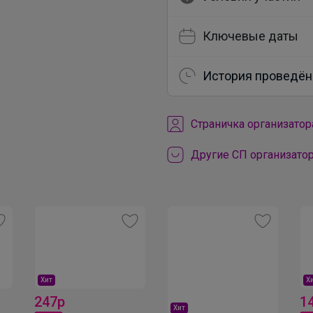
Ключевые даты
История проведён
Cтраничка организатор
Другие СП организатор
Хит
Х
247р
1
Хит