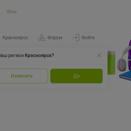
Жми
Красноярск
Форум
Войти
Ваш регион
Красноярск?
Нравится
Заказы
Изменить
Да
и
Команда
Торговые марки
Эксперты
Реклама