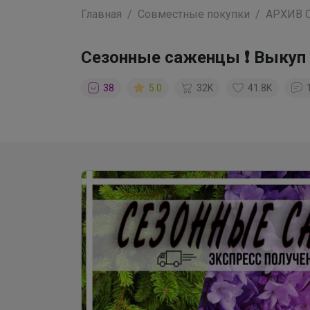
Главная
Совместные покупки
АРХИВ 
Сезонные саженцы ❗ Выкуп 
38
5.0
32K
41.8K