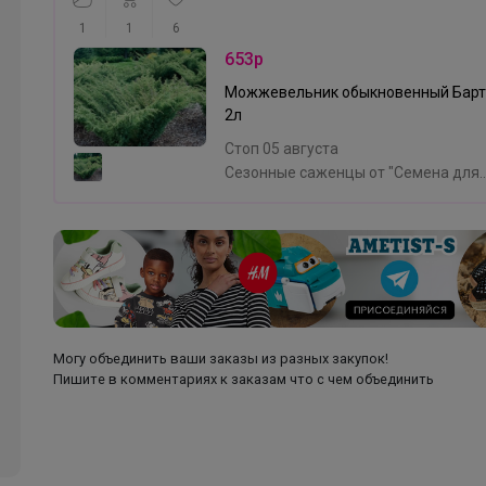
качества
1
1
6
653р
Можжевельник обыкновенный Барт
2л
Стоп 05 августа
Сезонные саженцы от "Семена для
Сибири"❗ Местный склад❗ не предза
заказали=получили (svet)
Могу объединить ваши заказы из разных закупок!
Пишите в комментариях к заказам что с чем объединить
Еремейка
Челси на девочку, демисезон