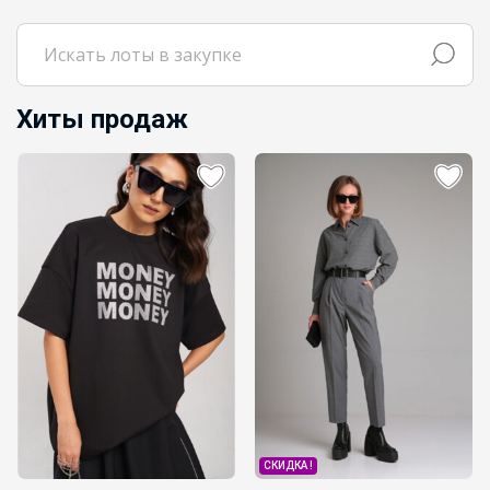
Хиты продаж
р
ЧАТ в MAX
СКИДКА !