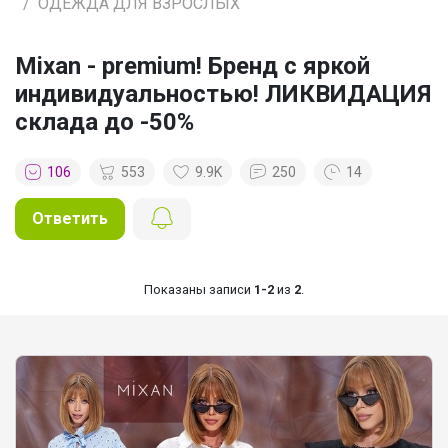
ОДЕЖДА ДЛЯ ВЗРОСЛЫХ
Mixan - premium! Бренд с яркой
индивидуальностью! ЛИКВИДАЦИЯ
склада до -50%
106
553
9.9K
250
14
Ответить
Показаны записи
1-2
из
2
.