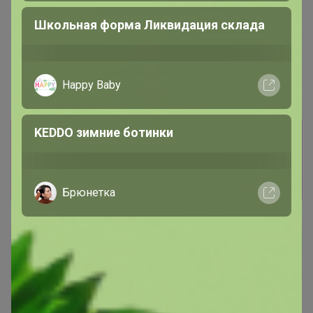
Школьная форма Ликвидация склада
Happy Baby
KEDDO зимние ботинки
Информация о заказах доступна
лишь членам клуба
Показать
Брюнетка
sofina585
Виртуоз СП
29 июля, 2024 21:48