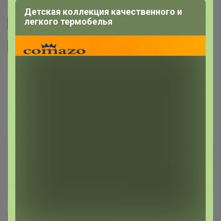
Детская коллекция качественного и
легкого термобелья
Подписаться на закупку
399
Подписаться на организатора
6.3K
В архиве
Собрано
—
93 %
Пристрой
4 лота
Комментарии к лотам
893
Отзывы участников
795