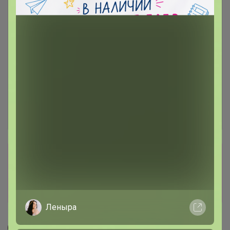
Сбор заказов в данной закупке
завершен
Перейти к текущей закупке
Леныра
СЛАДКАЯ