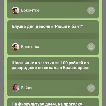
Описание
Брюнетка
Условия участия
Блузка для девочки "Рюши и бант"
Ключевые даты
История проведённых выкупов
Брюнетка
Cтраничка организатора
Школьные колготки за 100 рублей по
распродаже со склада в Красноярске
Другие СП организатора СЛАДКАЯ
Пристрой организатора СЛАДКАЯ
Вейла
Сайт закупки
Торговые марки
На физкультуру днем, на прогулку