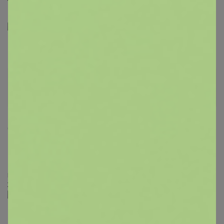
Телевизорный?
" />
СЛАДКАЯ
Золотой организатор
6 августа, 2024 08:08
муся-пуся
, развоз вт-ср ориентировочно
‌Подписывайтесь на наш чат в Телеграм
‌Живые обзоры, акции, спецпредложения