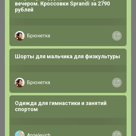
вечером. Кроссовки Sprandi за 2790
UNIQLO™
юникло™
рублей
Брюнетка
Общий каталог
Шорты для мальчика для физкультуры
ОСЕНЬ-ЗИМА
82
Брюнетка
💲 РАСПРОДАЖА, АКЦИИ,
41
СКИДКИ 💲
Одежда для гимнастики и занятий
спортом
Аксессуары
44
Взрослая одежда. Унисекс /
152
Angelevich