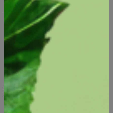
Добрый день,есть понимание когда придет заказ?
СЛАДКАЯ
Золотой организатор
30 июля, 2024 17:27
sofina585
, Здравствуйте! Отправлен 12.07 с Китая, в
пути примерно месяц
‌Подписывайтесь на наш чат в Телеграм
‌Живые обзоры, акции, спецпредложения