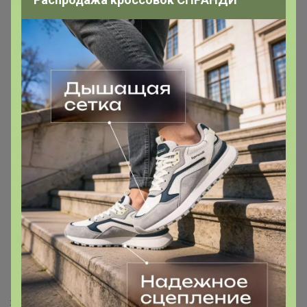
Хит
1 806р
Бра-топ из смесового
хлопка AIRism в рубчик