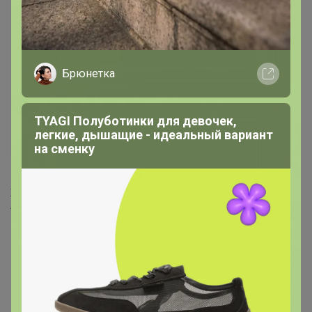
Брюнетка
TYAGI Полуботинки для девочек,
легкие, дышащие - идеальный вариант
на сменку
1 806р
Женский 3D-бюстгальтер,
легкое бесшовное нижнее
белье пуш-ап с мягкой
поддержкой