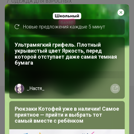
ОДЕЖДА ДЛЯ ВЗРОСЛЫХ
UNIQLO - всегда есть
РАСПРОДАЖА
Новые предложения каждые 5 минут
13
5.0
3.1K
17.3K
893
Ультрамягкий грифель. Плотный
укрывистый цвет Яркость, перед
которой отступает даже самая темная
Ответить
бумага
Показаны записи
1-8
из
8
.
_Настя_
Рюкзаки Котофей уже в наличии! Самое
приятное — прийти и выбрать тот
самый вместе с ребёнком