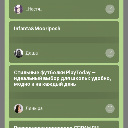
_Настя_
Infanta&Mooriposh
Даша
Стильные футболки PlayToday —
560р
идеальный выбор для школы: удобно,
модно и на каждый день
Женские бесшовные трусы с
высокой талией AIRism
482670
Леныра
Распродажа кроссовок СПРАНДИ