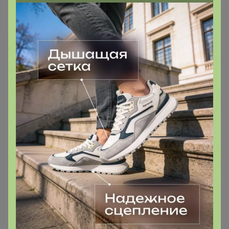
Самые желанные
560р
Бесшовные трусы AIRism
(трусы с обычной талией) В
НАЛИЧИИ 3XL 1шт 479198