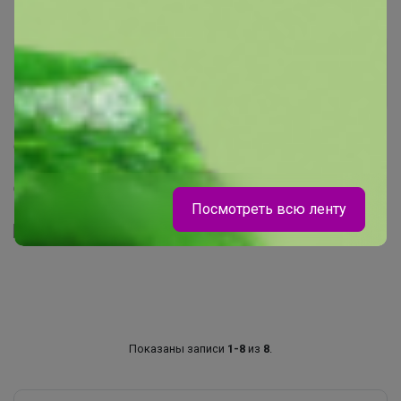
муся-пуся
Магистр
6 августа, 2024 08:48
Спасибо
Посмотреть всю ленту
" />
Показаны записи
1-8
из
8
.