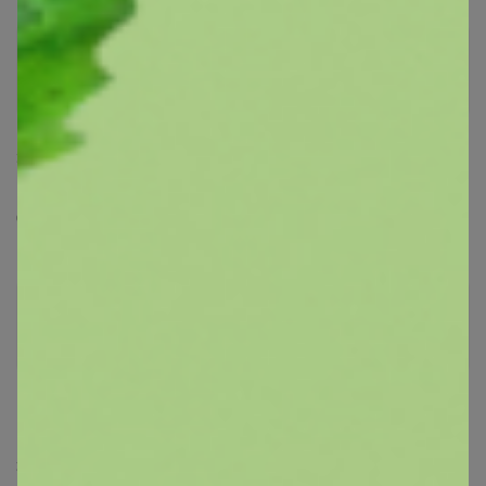
sofina585
Виртуоз СП
30 июля, 2024 17:32
Спасибо
муся-пуся
Магистр
5 августа, 2024 13:36
Здравствуйте. Подскажите когда заказ поедет в ЦР