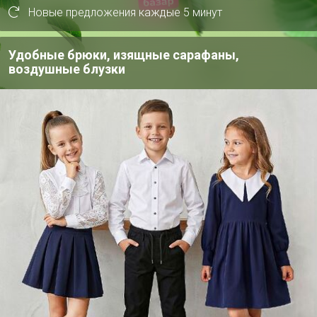
Новые предложения каждые 5 минут
Удобные брюки, изящные сарафаны,
воздушные блузки
р
ЧАТ в MAX
СКИДКА !
2 550р
2
Брюки 3041
MI