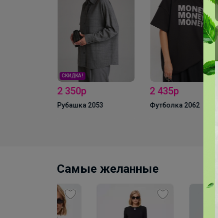
СКИДКА !
2 350р
2 435р
лузы MIXAN
Рубашка 2053
Футболка 2062
Самые желанные