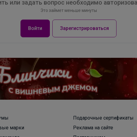
ть или задать вопрос необходимо авторизова
Это займет меньше минуты
Мосье Башмаков. Заключительные выкупы в
связи с закрытием магазина Разбираем остатки
Войти
Зарегистрироваться
школьной формы и обуви
умы
Подарочные сертификаты
вые марки
Реклама на сайте