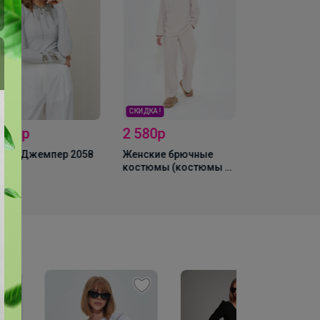
СКИДКА !
2 580р
2 563,2р
 728р
Женские брючные
Брюки 3023
XAN Джемпер 2058
костюмы (костюмы с
брюками) MIXAN 4046