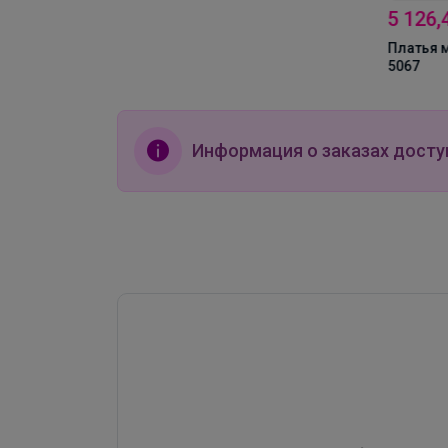
5 126,4р
Платья миди MIXAN
5067
Информация о заказах досту