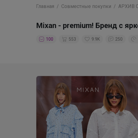
Главная
Совместные покупки
АРХИВ 
Mixan - premium! Бренд с я
100
553
9.9K
250