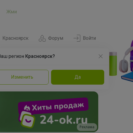
Жми
Красноярск
Форум
Войти
Ваш регион
Красноярск?
Нравится
Заказы
Изменить
Да
и
Команда
Торговые марки
Эксперты
Реклама