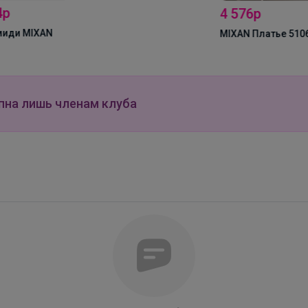
4 576р
MIXAN Платье 5106
пна лишь членам клуба
_Настя_