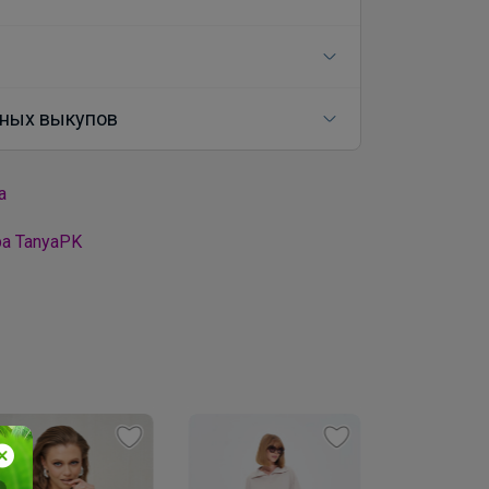
ных выкупов
а
а TanyaPK