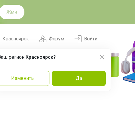
Жми
Красноярск
Форум
Войти
Ваш регион
Красноярск?
Нравится
Заказы
Изменить
Да
и
Команда
Торговые марки
Эксперты