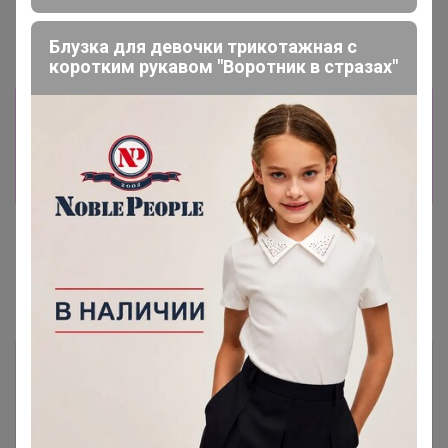
Блузка для девочки трикотажная с
коротким рукавом "Воротник в стразах"
Информация о заказах доступна
лишь членам клуба
Показать
Показаны записи
1-2
из
2
.