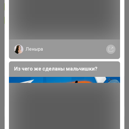
Подписаться на закупку
399
Подписаться на организатора
6.3K
В архиве
Собрано
—
72 %
Леныра
Пристрой
5 лотов
Из чего же сделаны мальчишки?
Комментарии к лотам
888
Отзывы участников
793
Описание