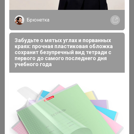
Чтобы ответить или задать вопрос
Брюнетка
необходимо авторизоваться на сайте
Это займет меньше минуты
Забудьте о мятых углах и порванных
краях: прочная пластиковая обложка
Войти
Зарегистрироваться
сохранит безупречный вид тетради с
первого до самого последнего дня
учебного года
Реклама
Как здесь все устроено?
Как сделать заказ?
Как получить?