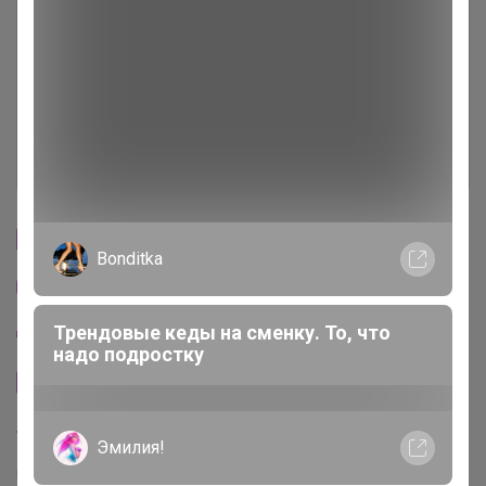
Условия участия
Ключевые даты
История проведённых выкупов
Cтраничка организатора
Bonditka
Другие СП организатора СЛАДКАЯ
Трендовые кеды на сменку. То, что
Пристрой организатора СЛАДКАЯ
надо подростку
Сайт закупки
Торговые марки
Эмилия!
UNIQLO™
юникло™