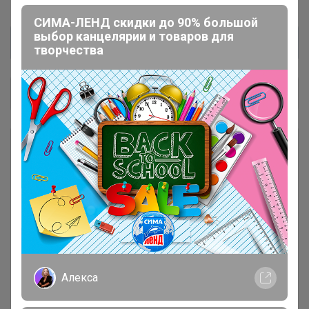
СИМА-ЛЕНД скидки до 90% большой
выбор канцелярии и товаров для
творчества
Общий каталог
ОСЕНЬ-ЗИМА
83
💲 РАСПРОДАЖА, АКЦИИ,
41
СКИДКИ 💲
Аксессуары
44
Алекса
Взрослая одежда. Унисекс /
152
женское / мужское