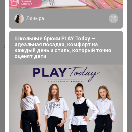
560р
Леныра
Женские бесшовные трусы с
Хит
высокой талией AIRism
1 806р
482670
Школьные брюки PLAY Today —
Бра-топ из смесового
идеальная посадка, комфорт на
хлопка AIRism в рубчик
каждый день и стиль, который точно
оценят дети