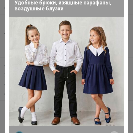
Удобные брюки, изящные сарафаны,
воздушные блузки
О нас
Все предложения
Анонсы
Новости
Поддержка альпак
Самое выгодное
Хиты продаж
Самое желанное
Самое быстрое
Начать зарабатывать с 24-ok
Picabox.ru - Лучшее место для ваших изображений
Розыгрыш - Генератор случайных чисел