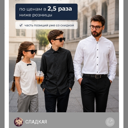
(трусы с обычной талией) В
НАЛИЧИИ 3XL 1шт 479198
1 806р
Женский 3D-бюстгальтер,
легкое бесшовное нижнее
белье пуш-ап с мягкой
поддержкой
СЛАДКАЯ