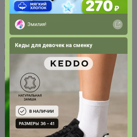
Добрый день! Добавьте пожалуйста
‌-
www.uniqlo.cn/product-detail.html
‌-
www.uniqlo.cn/product-detail.html
Эмилия!
‌Спасибо!
Кеды для девочек на сменку
СЛАДКАЯ
Золотой организатор
4 июня, 2024 12:25