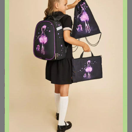
Описание
Условия участия
Ключевые даты
История проведённых выкупов
Cтраничка организатора
Другие СП организатора СЛАДКАЯ
Пристрой организатора СЛАДКАЯ
Сайт закупки
Торговые марки