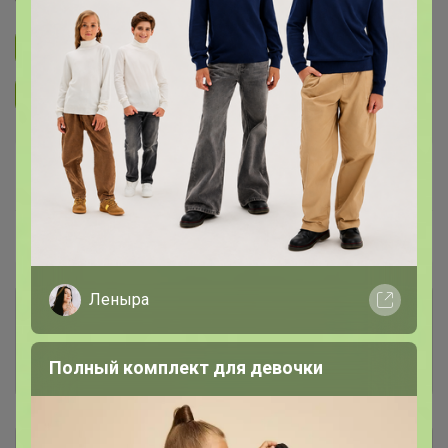
Подписаться на закупку
399
Подписаться на организатора
6.3K
В архиве
Собрано
—
66 %
Пристрой
4 лота
Леныра
Комментарии к лотам
893
Полный комплект для девочки
Отзывы участников
794