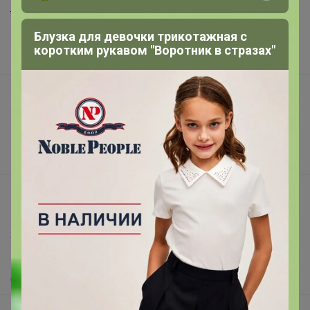
Торговые марки
Блузка для девочки трикотажная с
Наша команда
коротким рукавом "Воротник в стразах"
В наличии
Подарочные сертификаты
Реклама на сайте
Поставщикам
Вакансии
support@24-ok.ru
Написать в поддержку
Защита покупателя
Помощь
О нас