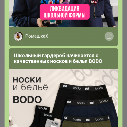
РомашкаХ
Школьный гардероб начинается с
качественных носков и белья BODO
560р
Женские бесшовные трусы с
высокой талией AIRism
482670