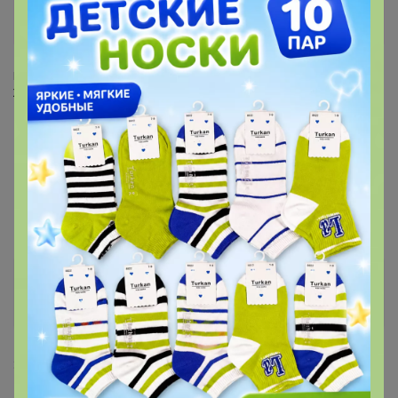
Стоп 14 августа
UNIQLO всегда есть РАСПРОДАЖА
‌Подписывайтесь на наш чат в Телеграм
‌Живые обзоры, акции, спецпредложения
ВероNика
Золотой организатор
3 июня, 2024 20:07