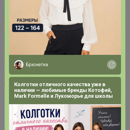
Лот
12
4
22
1 485р
Женская толстовка/свитшот
Стоп 14 августа
UNIQLO всегда есть РАСПРОДАЖА
Брюнетка
‌Подписывайтесь на наш чат в Телеграм
‌Живые обзоры, акции, спецпредложения
Колготки отличного качества уже в
наличии — любимые бренды Котофей,
Mark Formelle и Лукоморье для школы