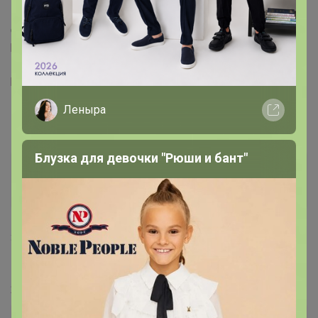
Откройте пожалуйста
h.uniqlo.cn/product
h.uniqlo.cn/product
Леныра
Блузка для девочки "Рюши и бант"
СЛАДКАЯ
Золотой организатор
31 мая, 2024 13:00
Норе
,
24-ok.ru/catalog/382071