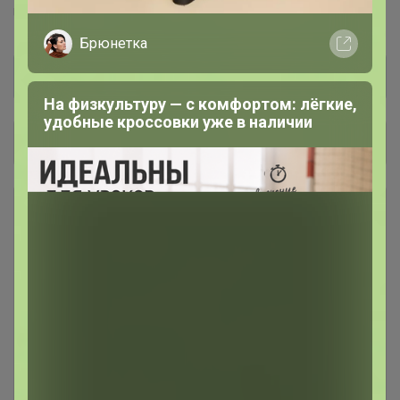
UNIQLO™
юникло™
Брюнетка
На физкультуру — с комфортом: лёгкие,
удобные кроссовки уже в наличии
Общий каталог
ОСЕНЬ-ЗИМА
83
💲 РАСПРОДАЖА, АКЦИИ,
41
СКИДКИ 💲
Аксессуары
44
Взрослая одежда. Унисекс /
152