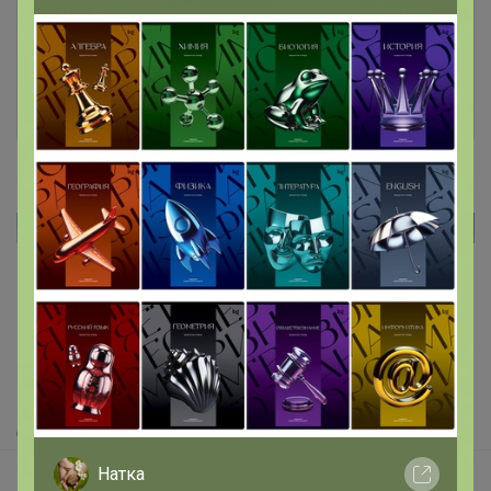
необходимо авторизоваться на сайте
Это займет меньше минуты
Войти
Зарегистрироваться
Реклама
Как здесь все устроено?
Как сделать заказ?
Как получить?
Доставка
Натка
Шоурумы