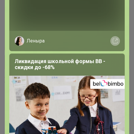
женское / мужское
Детское
41
НИЖНЕЕ БЕЛЬЕ, ДОМАШНЯЯ
56
Леныра
ОДЕЖДА, ПИЖАМЫ
Ликвидация школьной формы BB -
+ Ещё 1 каталог
скидки до -68%
Хиты продаж