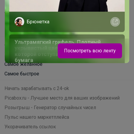
Все предложения
Анонсы
Новости
Брюнетка
Поддержка альпак
Ультрамягкий грифель. Плотный
Самое выгодное
укрывистый цвет Яркость, перед
Посмотреть всю ленту
которой отступает даже самая темная
Хиты продаж
бумага
Самое желанное
Самое быстрое
Начать зарабатывать с 24-ok
Picabox.ru - Лучшее место для ваших изображений
Розыгрыш - Генератор случайных чисел
Пульс нашего маркетплейса
Укорачиватель ссылок