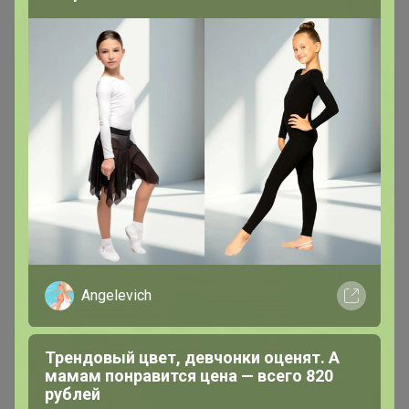
Самые желанные
560р
Бесшовные трусы AIRism
(трусы с обычной талией) В
НАЛИЧИИ 3XL 1шт 479198
Angelevich
Трендовый цвет, девчонки оценят. А
мамам понравится цена — всего 820
рублей