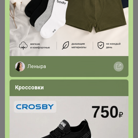
Леныра
Кроссовки
Хит
1 806р
Бра-топ из смесового
хлопка AIRism в рубчик