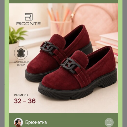
1 806р
Женский 3D-бюстгальтер,
легкое бесшовное нижнее
белье пуш-ап с мягкой
поддержкой
Брюнетка