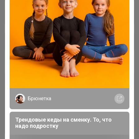
Общий каталог
Чат в Telegram 💌
1
#1 ГОТОВИМСЯ к ПОСАДКАМ
1 грунты, субстраты: рассадные,
186
универсальные, цветочные
Брюнетка
2 рассадные ёмкости
137
Трендовые кеды на сменку. То, что
3 фитосвет
30
надо подростку