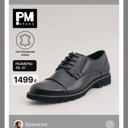
Татьяна1813
Великий магистр
10 мая, 2024 11:54
Добрый день, сколько дней ждать сп? Быстро же
доставка
Happy Baby
Организатор СП
1
10 мая, 2024 12:36
Брюнетка