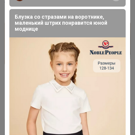
Татьяна1813
, На неделе выкупаем, разбор и по ЦР
Блузка со стразами на воротнике,
маленький штрих понравится юной
моднице
Показаны записи
1-4
из
4
.