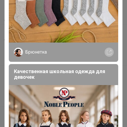
Как сделать заказ?
Как получить?
Доставка
Шоурумы
Торговые марки
Наша команда
Брюнетка
В наличии
Качественная школьная одежда для
Подарочные сертификаты
девочек
Реклама на сайте
Поставщикам
Вакансии
support@24-ok.ru
Написать в поддержку