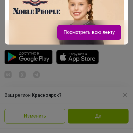
Picabox.ru - Лучшее место для ваших изображений
Розыгрыш - Генератор случайных чисел
Пульс нашего маркетплейса
Укорачиватель ссылок
Посмотреть всю ленту
Ваш регион
Красноярск?
Продолжая использовать этот сайт и нажимая кнопку
«Принять», вы даёте согласие на обработку файлов
© ООО "Лявита", ОГРН 1122468054070, 2012 - 2026
cookie
Брюнетка
Политика конфиденциальности
Изменить
Да
Cоглашение пользователя
Подробнее
Принять
Кроссовки для девочки на сменку