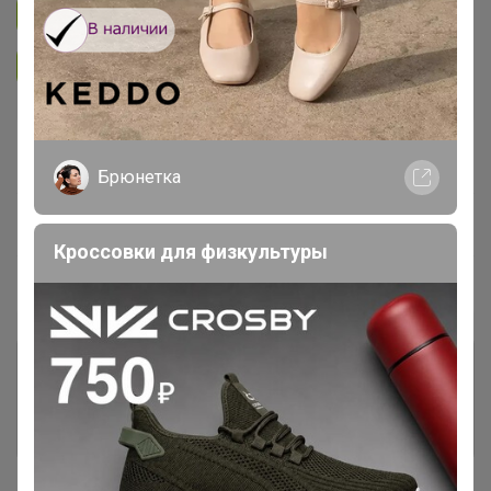
Подписаться на закупку
299
Подписаться на организатора
3.7K
В архиве
Собрано
—
76 %
Брюнетка
~ 5 дней
Ожидание
Кроссовки для физкультуры
Пристрой
1 лот
Комментарии к лотам
1.6K
Отзывы участников
3.6K