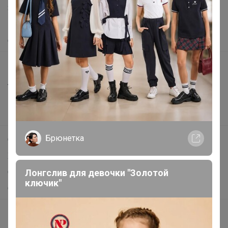
Защита покупателя
Помощь
О нас
Все предложения
Анонсы
Новости
Поддержка альпак
Брюнетка
Самое выгодное
Хиты продаж
Лонгслив для девочки "Золотой
Самое желанное
ключик"
Самое быстрое
Начать зарабатывать с 24-ok