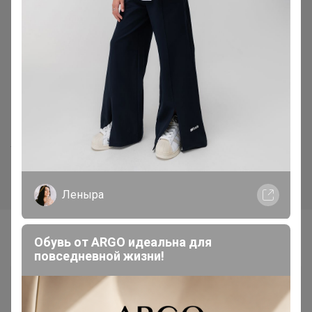
Хит
Хит
520р
37р
Укрывной материал 60 черн.
Лента киперная, 8мм, 20м
2,1м*10м
Леныра
Самые желанные
Обувь от ARGO идеальна для
повседневной жизни!