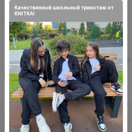
Качественный школьный трикотаж от
Садовый инвентарь, теплицы,
KNITKA!
удобрения, газоны и прочее ❗ без
транспортных ❗ минимальное
ожидание ❗ выкуп 1-2 раза в
неделю* (СдС)
13
5.0
31.9K
41.8K
1.6K
5
Ответить
Показаны записи
1-4
из
4
.