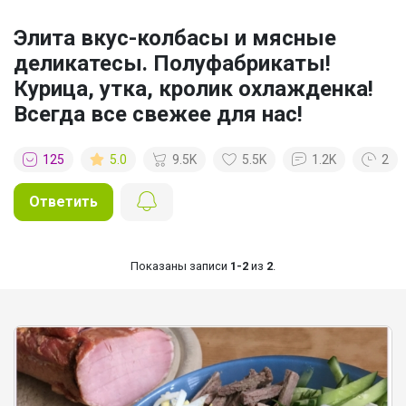
Элита вкус-колбасы и мясные
деликатесы. Полуфабрикаты!
Курица, утка, кролик охлажденка!
Всегда все свежее для нас!
125
5.0
9.5K
5.5K
1.2K
2
Ответить
Показаны записи
1-2
из
2
.