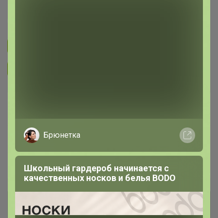
Happy Baby
Подписаться на закупку
299
Подписаться на организатора
3.7K
В архиве
Собрано
—
63 %
Брюнетка
~ 3 дня
Ожидание
Пристрой
1 лот
Школьный гардероб начинается с
качественных носков и белья BODO
Комментарии к лотам
1.5K