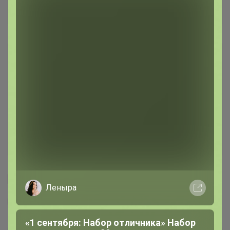
Отзывы участников
3.6K
Описание
Условия участия
Ключевые даты
История проведённых выкупов
Cтраничка организатора
Леныра
Другие СП организатора Happy Baby
«1 сентября: Набор отличника» Набор