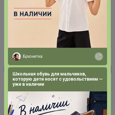
Чтобы ответить или задать вопрос
необходимо авторизоваться на сайте
Это займет меньше минуты
Войти
Зарегистрироваться
Брюнетка
Реклама
Школьная обувь для мальчиков,
которую дети носят с удовольствием —
уже в наличии
Как здесь все устроено?
Как сделать заказ?
Как получить?