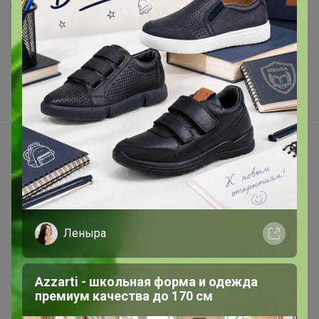
Доставка
Шоурумы
Торговые марки
Наша команда
В наличии
Подарочные сертификаты
Реклама на сайте
Поставщикам
Вакансии
Леныра
support@24-ok.ru
Написать в поддержку
Azzarti - школьная форма и одежда
Защита покупателя
премиум качества до 170 см
Помощь