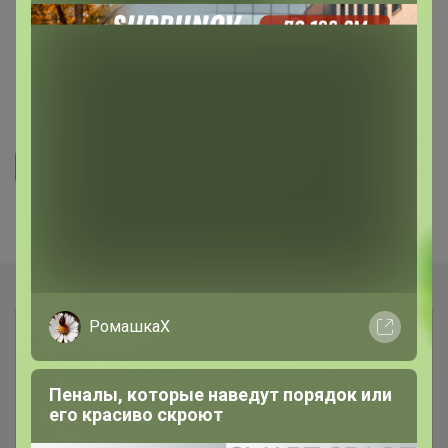
Сезонные саженцы ❗ Выкуп раз в
неделю с местного склада (СдС)
7
5.0
32K
41.8K
1.5K
3
Ответить
Показаны записи
1-2
из
2
.
РомашкаХ
Пеналы, которые наведут порядок или
его красиво скроют