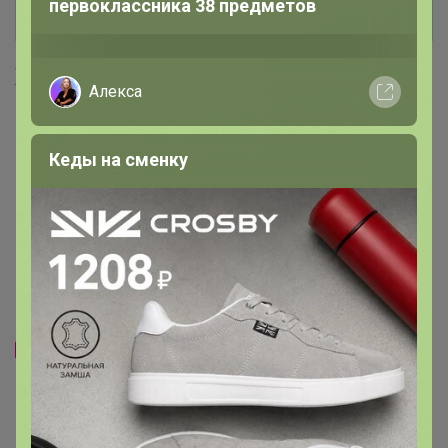
первоклассника 38 предметов
Хиты продаж
Алекса
Кеды на сменку
Хит
220р
Хит
-48%
421р
247р
Гортензия метельчатая
-53%
520р
Самарская Лидия Р9 1шт Т
Гортензия метельчатая
Бонфаер Р9 1шт Т