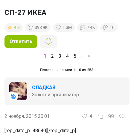
СП-27 ИКЕА
4.9
393.9K
1.3M
7.4K
10
Ответить
1
2
3
4
5
Показаны записи
1-10
из
253
.
СЛАДКАЯ
Золотой организатор
4
2 ноября, 2015 20:01
[rep_date_p=48640][/rep_date_p]