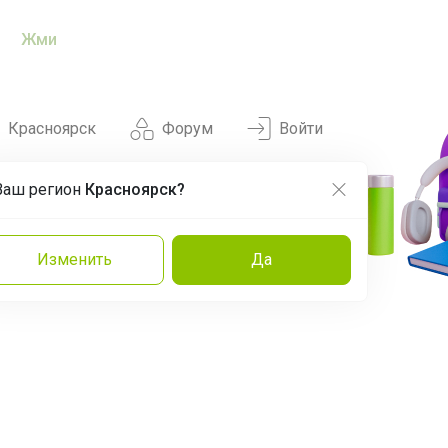
Жми
Красноярск
Форум
Войти
Ваш регион
Красноярск?
Нравится
Заказы
Изменить
Да
и
Команда
Торговые марки
Эксперты