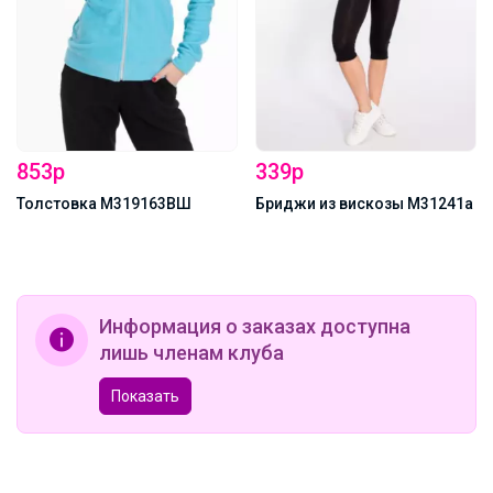
853р
339р
Толстовка М319163ВШ
Бриджи из вискозы М31241а
Информация о заказах доступна
лишь членам клуба
Показать