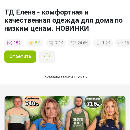
ТД Елена - комфортная и
качественная одежда для дома по
низким ценам. НОВИНКИ
152
5.0
7.9K
24.6K
1.2K
16
Ответить
Показаны записи
1-2
из
2
.