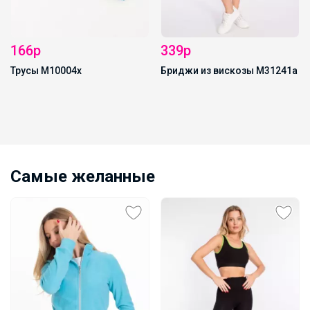
166р
339р
Трусы М10004х
Бриджи из вискозы М31241а
Самые желанные