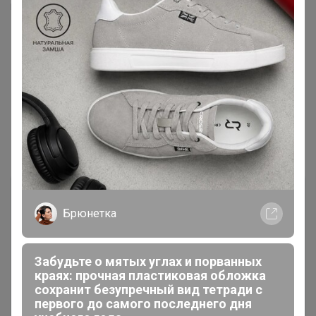
Пишите в комментариях к заказам что с чем объединить
Показаны записи
1-3
из
3
.
Брюнетка
Забудьте о мятых углах и порванных
краях: прочная пластиковая обложка
Чтобы ответить или задать вопрос
сохранит безупречный вид тетради с
необходимо авторизоваться на сайте
первого до самого последнего дня