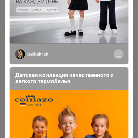
Элита™
Nuovo vita™
Lady Fleur™
Дива Шарм™
Валерия™
Орхидея™
ilike™
Хиты продаж
belkakrsk
Детская коллекция качественного и
легкого термобелья
Хит
Хит
580р
680р
М35 Новое время бюст
М17 Новое время бюст