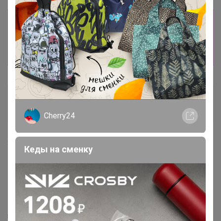
Информация о заказах доступна
лишь членам клуба
Показать
АМЕТИСТ_С
Серебряный организатор
Cherry24
31 января, 2024 03:56
Кеды на сменку
Могу объединить ваши заказы из разных закупок!