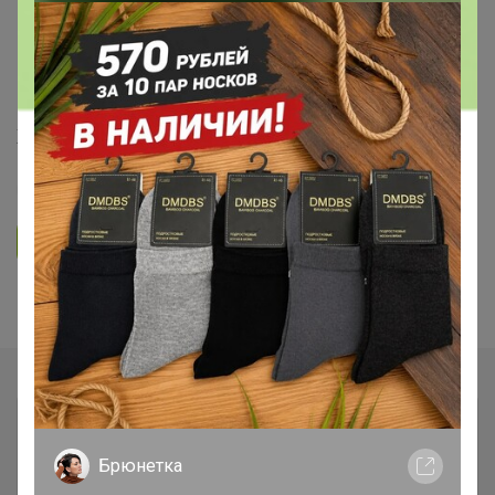
БЕЛЬЁ, КОЛГОТКИ, КУПАЛЬНИКИ
I like и Biglif - женское нижнее
белье из Латвии для пышек и
худышек. Бюсты от 230 руб!
114
4.8K
6.9K
548
12
Ответить
Показаны записи
1-3
из
3
.
Брюнетка