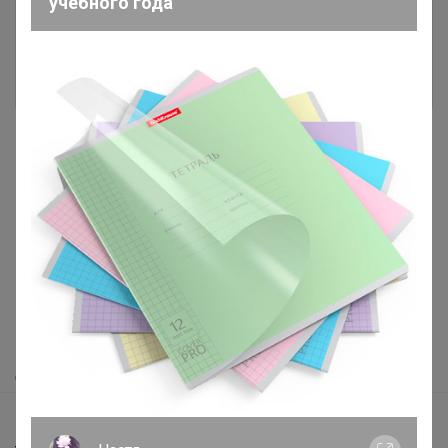
учебного года
Это займет меньше минуты
Войти
Зарегистрироваться
Реклама
Как здесь все устроено?
Как сделать заказ?
Как получить?
Доставка
Шоурумы