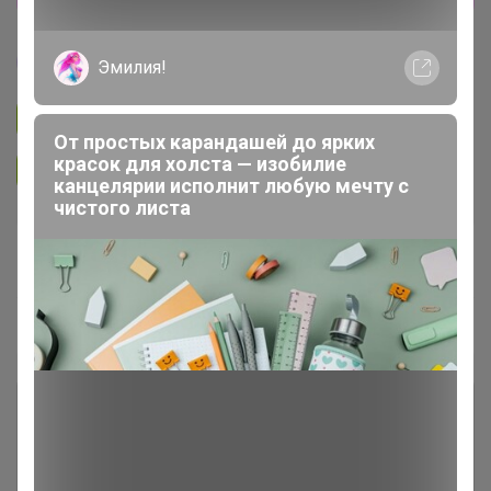
АМЕТИСТ_С
Эмилия!
Подписаться на закупку
361
От простых карандашей до ярких
красок для холста — изобилие
Подписаться на организатора
5K
канцелярии исполнит любую мечту с
чистого листа
В архиве
Собрано
—
30 %
~ 12 дней
Ожидание
Комментарии к лотам
548
Отзывы участников
1.6K