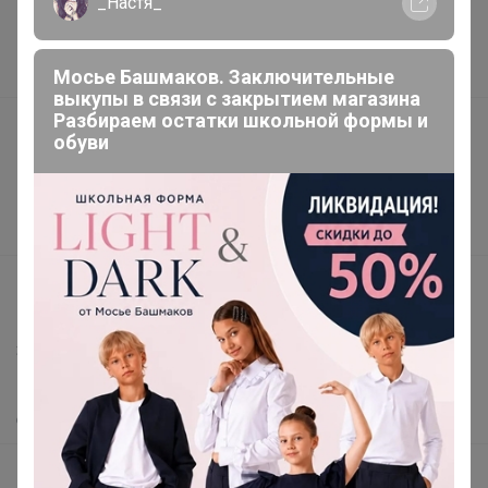
_Настя_
Торговые марки
Наша команда
В наличии
Мосье Башмаков. Заключительные
выкупы в связи с закрытием магазина
Разбираем остатки школьной формы и
Подарочные сертификаты
обуви
Реклама на сайте
Поставщикам
Вакансии
support@24-ok.ru
Написать в поддержку
Защита покупателя
Помощь
О нас
Все предложения