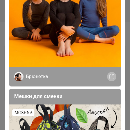
Самые желанные
Брюнетка
Мешки для сменки
Хит
Хит
470р
1 400р
М84 Новое время бюст
9000 АйЛайк бюст