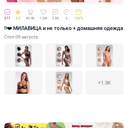
577
5.0
49.4K
1.5M
3.8K
6
100%
‼️❤️‍ МИЛABИЦА и не только + домашняя одежда
Стоп 09 августа
+1.3K