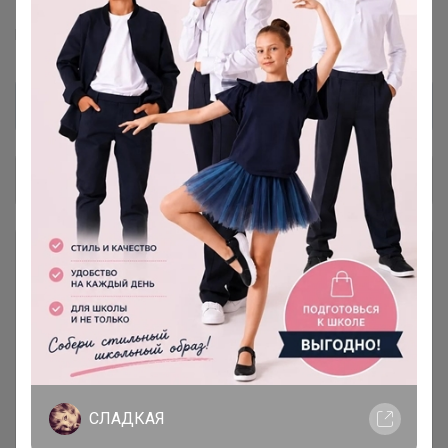
Торговые марки
F5™
Ф5™
F`FIVE™
Общий каталог
РАСПРОДАЖА
78
Футболки, рубашки, поло, толстовки
Джинсы женские
28
Джинсы мужские
43
СЛАДКАЯ