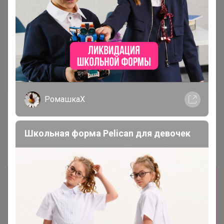
ФЛИС
РомашкаХ
1 845р
2 061р
Джинсы женские F`FIVE
Женские джинсы F`FIVE
19786
19846-Warm
Школьная форма Pelican для девочек
Информация о заказах доступна
лишь членам клуба
Показать