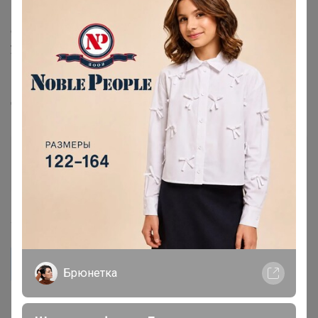
Селена
, Добрый вечер! Заказ включен в счёт, в
способах оплаты только Сбербанк и Альфа банк. В
условиях: "Способы оплаты
Прямая ОПЛАТА КАРТОЙ в течение суток."
‌добавите?
Селена
Золотой организатор
4 февраля, 2024 18:26
Таша24
Селена, Добрый вечер! Заказ включен в счёт, в
Брюнетка
способах оплаты только Сбербанк и Альфа банк. В
не могу в этот раз, к сожалению
условиях: "Способы оплатыПрямая ОПЛАТА КАРТОЙ