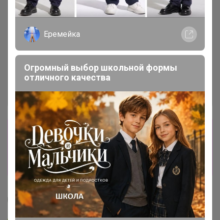
Еремейка
Огромный выбор школьной формы
отличного качества
Сбор заказов в данной закупке
завершен
Перейти к текущей закупке
Селена