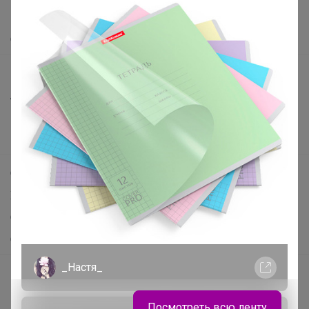
Помощь
О нас
Все предложения
Анонсы
Новости
Поддержка альпак
Самое выгодное
Хиты продаж
Самое желанное
Самое быстрое
_Настя_
Начать зарабатывать с 24-ok
Picabox.ru - Лучшее место для ваших изображений
Посмотреть всю ленту