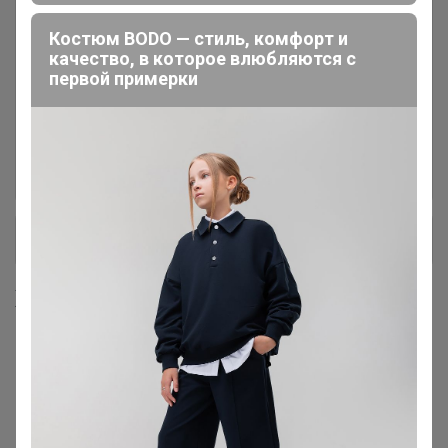
Джинсы УТЕПЛЕННЫЕ для
10
Костюм BODO — стиль, комфорт и
мужчин и женщин
качество, в которое влюбляются с
первой примерки
Толстовки женские
1
Трикотаж ТЕПЛЫЙ для мужчин:
26
толстовки, брюки, водолазки
+ Ещё 4 каталога
Хиты продаж