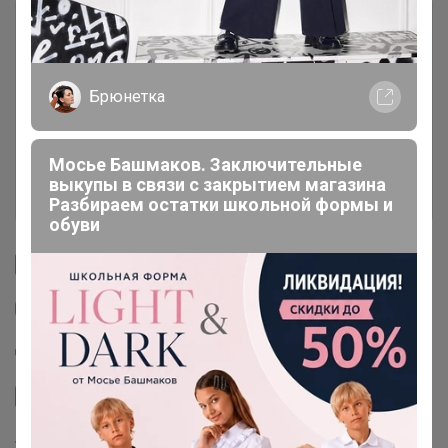
Описание
Условия участия
Брюнетка
Ключевые даты
Мосье Башмаков. Заключительные
выкупы в связи с закрытием магазина
История проведённых выкупов
Разбираем остатки школьной формы и
обуви
Cтраничка организатора
Другие СП организатора Селена
Пристрой организатора Селена
Сайт закупки