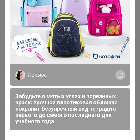
Как получить?
Доставка
Шоурумы
Торговые марки
Наша команда
В наличии
Подарочные сертификаты
Леныра
Реклама на сайте
Поставщикам
Забудьте о мятых углах и порванных
краях: прочная пластиковая обложка
Вакансии
сохранит безупречный вид тетради с
первого до самого последнего дня
support@24-ok.ru
учебного года
Написать в поддержку
Защита покупателя