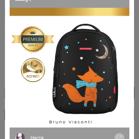
mosya
Селена, до 20 февраля приедет ?
должны!
‌В крайнем случае, можно будет забрать из офиса
_Настя_