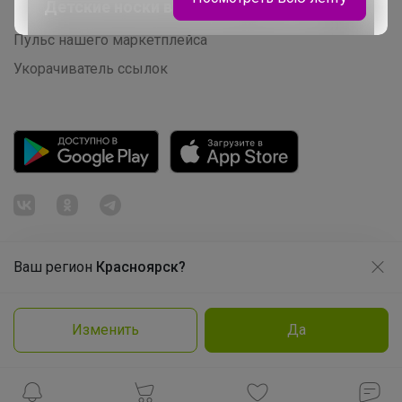
Детские носки в наличии 10 пар/270р
Розыгрыш - Генератор случайных чисел
Пульс нашего маркетплейса
Укорачиватель ссылок
Эмилия!
Школьные брюки со скидкой 65%
Ваш регион
Красноярск?
Продолжая использовать этот сайт и нажимая кнопку
«Принять», вы даёте согласие на обработку файлов
© ООО "Лявита", ОГРН 1122468054070, 2012 - 2026
cookie
Политика конфиденциальности
Изменить
Да
Cоглашение пользователя
Подробнее
Принять