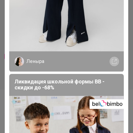
Скидка
Скидка
400р
1 192р
-20%
500р
-26%
1 600р
Леныра
Футболка мужская F`FIVE
Шорты женские F`FIVE 18414
02373
Ликвидация школьной формы BB -
скидки до -68%
Самые желанные