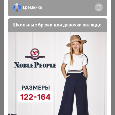
Подписаться на закупку
1.4K
Еремейка
Подписаться на организатора
7.4K
Школьные брюки для девочки палаццо
В архиве
—
~ 14 дней
Ожидание
Пристрой
23 лота
Комментарии к лотам
4.4K
Отзывы участников
5.5K