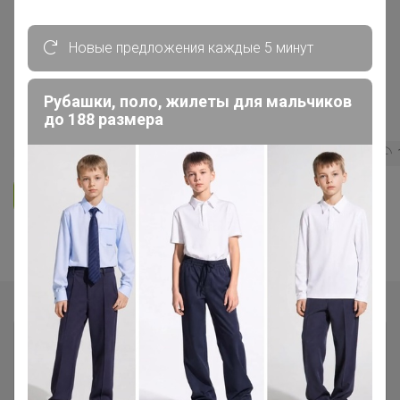
ОДЕЖДА ДЛЯ ВЗРОСЛЫХ
Новые предложения каждые 5 минут
F5 JEANS - ДЖИНСЫ, толстовки,
РУБАШКИ, футболки, поло ✅
Рубашки, поло, жилеты для мальчиков
НОВИНКИ футболки
до 188 размера
311
5.0
20.8K
115.7K
4.4K
Ответить
Показаны записи
1-8
из
8
.