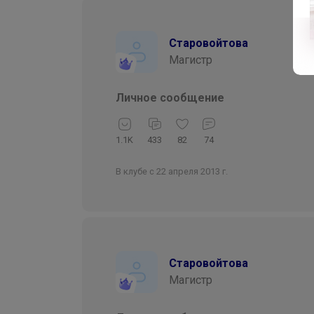
Старовойтова
Магистр
Личное сообщение
1.1K
433
82
74
В клубе с 22 апреля 2013 г.
Старовойтова
Магистр