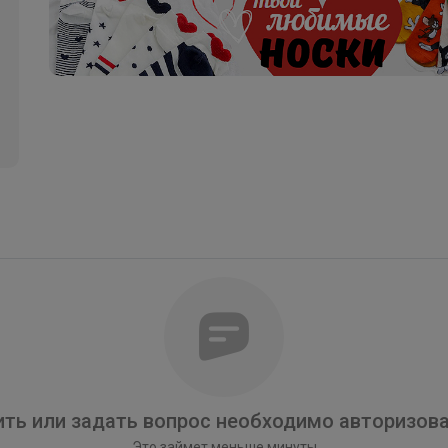
Атлантика
Школьный гардероб начинается с качественных
носков и белья BODO
ть или задать вопрос необходимо авторизова
Это займет меньше минуты