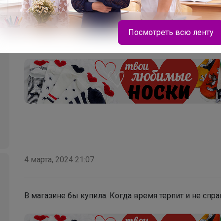
4 марта, 2024 21:06
Посмотреть всю ленту
Так почему узнаем об этом по факту? А не в начале 
Angelevich
МиниДино современный школьный гардероб
для девочек и мальчиков, где комфорт
встречается со стилем
4 марта, 2024 21:07
В магазине бы купила. Когда время терпит и не спр