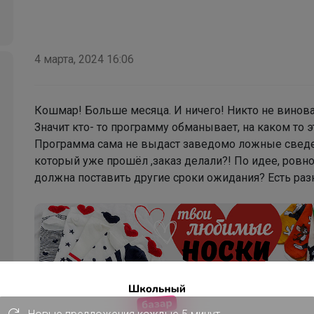
4 марта, 2024 16:06
Кошмар! Больше месяца. И ничего! Никто не винова
Значит кто- то программу обманывает, на каком то
Программа сама не выдаст заведомо ложные сведени
который уже прошёл ,заказ делали?! По идее, ровн
должна поставить другие сроки ожидания? Есть разн