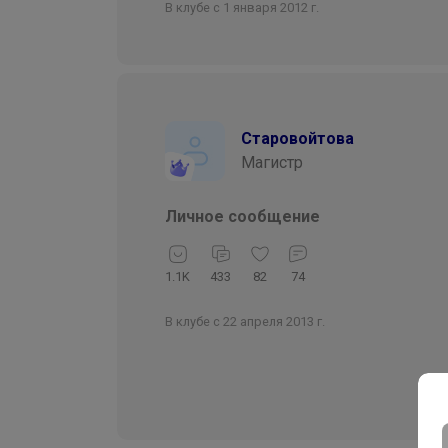
В клубе с 1 января 2012 г.
Старовойтова
Магистр
Личное сообщение
1.1K
433
82
74
В клубе с 22 апреля 2013 г.