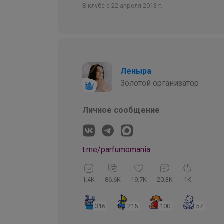
В клубе с 22 апреля 2013 г.
Леныра
Золотой организатор
Личное сообщение
t.me/parfumomania
1.4K
86.6K
19.7K
20.3K
1K
316
215
100
57