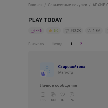
Главная
Совместные покупки
АРХИВ 
PLAY TODAY
446
5.0
292.2K
1.8M
В начало
Назад
1
2
Старовойтова
Магистр
Личное сообщение
1.1K
433
82
74