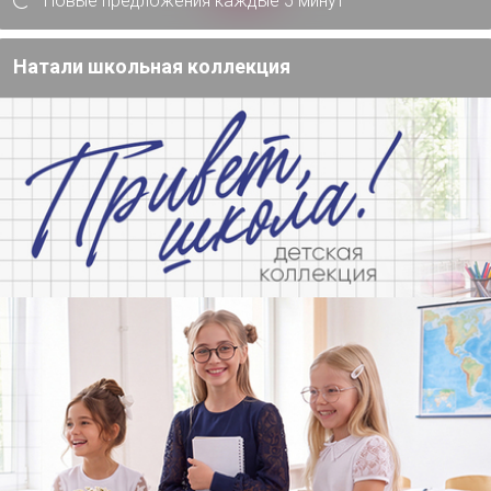
Новые предложения каждые 5 минут
4 марта, 2024 16:42
Натали школьная коллекция
Старовойтова
, Повторюсь, сейчас сезон новой кол
дольше чем хотелось бы