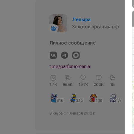
Леныра
Золотой организатор
Личное сообщение
t.me/parfumomania
1.4K
86.6K
19.7K
20.3K
1K
316
215
100
57
В клубе с 1 января 2012 г.