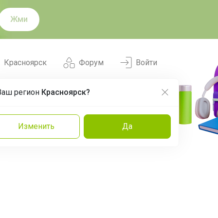
Жми
Красноярск
Форум
Войти
Ваш регион
Красноярск?
Нравится
Заказы
Изменить
Да
и
Команда
Торговые марки
Эксперты