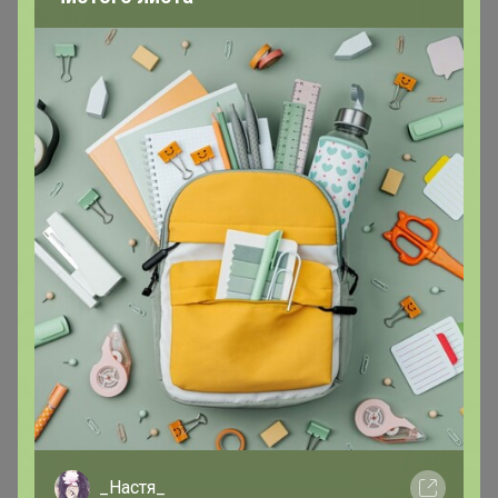
Джинсы женские F`FIVE
19786
ФЛИС
2 061р
Женские джинсы F`FIVE
19846-Warm
_Настя_