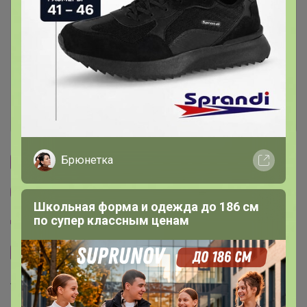
Условия участия
Ключевые даты
История проведённых выкупов
Брюнетка
Cтраничка организатора
Другие СП организатора Селена
Школьная форма и одежда до 186 см
по супер классным ценам
Пристрой организатора Селена
Сайт закупки
Торговые марки