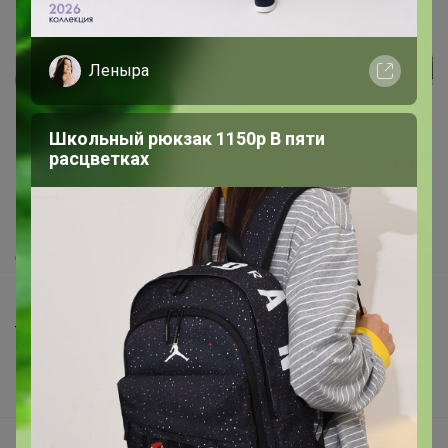
Леныра
Реклама
Школьный рюкзак 1150р В пяти
Как здесь все устроено?
расцветках
Как сделать заказ?
Как получить?
Доставка
Шоурумы
Торговые марки
Наша команда
В наличии
Подарочные сертификаты