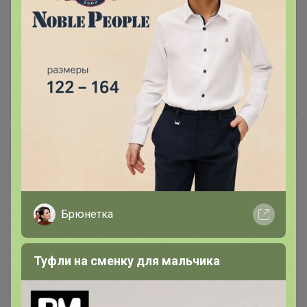
мужчин и женщин
Толстовки женские
1
Трикотаж ТЕПЛЫЙ для мужчин:
26
толстовки, брюки, водолазки
+ Ещё 4 каталога
Хиты продаж
Брюнетка
Туфли на сменку для мальчика