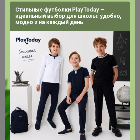
Стильные футболки PlayToday —
идеальный выбор для школы: удобно,
модно и на каждый день
Показаны записи
1-2
из
2
.
Чтобы ответить или задать вопрос
необходимо авторизоваться на сайте
Это займет меньше минуты
Войти
Зарегистрироваться