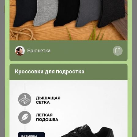
Подписаться на организатора
7.4K
В архиве
—
Брюнетка
~ 14 дней
Ожидание
Пристрой
25 лотов
Кроссовки для подростка
Комментарии к лотам
4.4K
Отзывы участников
5.5K
Описание