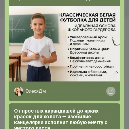
Самые желанные
ОлесяДм
От простых карандашей до ярких
красок для холста — изобилие
1 845р
канцелярии исполнит любую мечту с
чистого листа