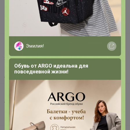
Реклама на сайте
Поставщикам
Вакансии
support@24-ok.ru
Эмилия!
Написать в поддержку
Защита покупателя
Обувь от ARGO идеальна для
Помощь
повседневной жизни!
О нас
Все предложения
Анонсы
Новости
Поддержка альпак