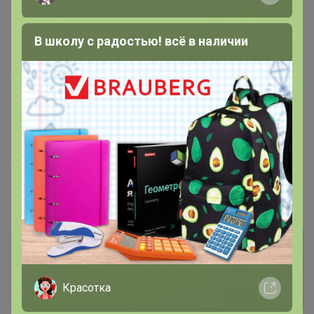
В школу с радостью! всё в наличии
Информация о заказах доступна
лишь членам клуба
Красотка
Показать