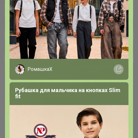
F5™
Ф5™
F`FIVE™
Общий каталог
РомашкаХ
РАСПРОДАЖА
78
Футболки, рубашки, поло, толстовки
Рубашка для мальчика на кнопках Slim
fit
Джинсы женские
28
Джинсы мужские
43
Джинсы УТЕПЛЕННЫЕ для
10