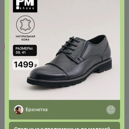
Скидка
Скидка
400р
1 192р
-20%
500р
-26%
1 600р
Футболка мужская F`FIVE
Шорты женские F`FIVE 18414
02373
Брюнетка