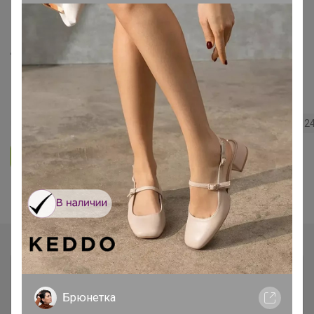
ЧУДЕСНЫЕ ТРЯПОЧКИ для самой
легкой уборки! Качественная
микрофибра для уборки, для кухни,
для бани! НОВИНКИ!
159
5.0
54.7K
17.6K
750
2
Ответить
Показаны записи
1-2
из
2
.
Брюнетка