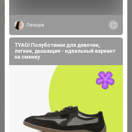
Подписаться на закупку
712
Подписаться на организатора
2.7K
Леныра
В архиве
Собрано
TYAGI Полуботинки для девочек,
—
87 %
легкие, дышащие - идеальный вариант
на сменку
~ 24 дня
Ожидание
Комментарии к лотам
750
Отзывы участников
5.5K
Описание