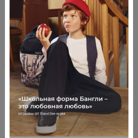
Чтобы ответить или задать вопрос
необходимо авторизоваться на сайте
Это займет меньше минуты
Войти
Зарегистрироваться
Реклама
Как здесь все устроено?
Как сделать заказ?