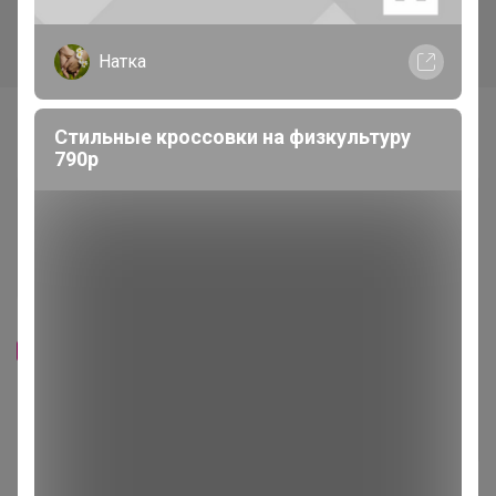
Натка
Самые желанные
Стильные кроссовки на физкультуру
790р
225р
-29%
315р
"Коврик для сушки посуды
Жаккард+МФ 280" 29
73р