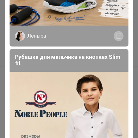
Помощь
О нас
Все предложения
Леныра
Анонсы
Новости
Рубашка для мальчика на кнопках Slim
Поддержка альпак
fit
Самое выгодное
Хиты продаж
Самое желанное
Самое быстрое
Начать зарабатывать с 24-ok
Picabox.ru - Лучшее место для ваших изображений