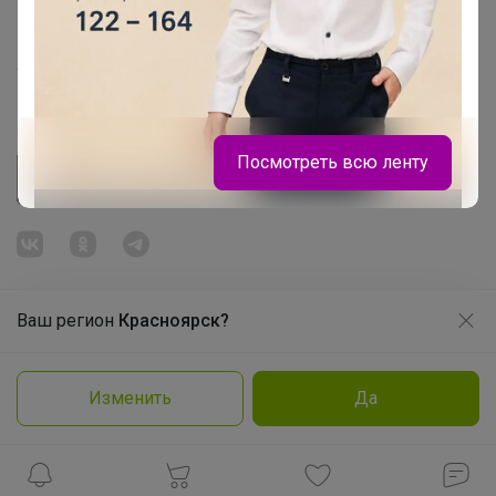
Розыгрыш - Генератор случайных чисел
Пульс нашего маркетплейса
Укорачиватель ссылок
Посмотреть всю ленту
Брюнетка
Школьная классика - лоферы для
Ваш регион
Красноярск?
девочки из натуральной кожи, 820
Продолжая использовать этот сайт и нажимая кнопку
«Принять», вы даёте согласие на обработку файлов
рублей
© ООО "Лявита", ОГРН 1122468054070, 2012 - 2026
cookie
Политика конфиденциальности
Изменить
Да
Cоглашение пользователя
Подробнее
Принять