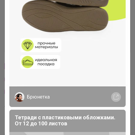
Условия участия
Ключевые даты
История проведённых выкупов
Cтраничка организатора
Другие СП организатора Эмилия!
Тема отзывов
Брюнетка
Торговые марки
Тетради с пластиковыми обложками.
Тандем™
От 12 до 100 листов