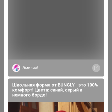
-29%
102,2р
"Губка для мытья посуды
15*15" 44
Информация о заказах доступна
лишь членам клуба
Показать
Эмилия!
Показаны записи
1-2
из
2
.
Школьная форма от BUNGLY - это 100%
комфорт! Цвета: синий, серый и
немного бордо!