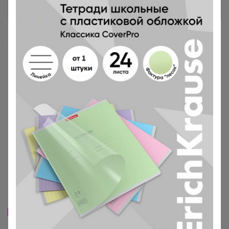
Хиты продаж
Скидка
66р
-29%
92,4р
Скидка
"Тряпочка-пылесос" 49
72р
-29%
100,8р
" Тряпочка - скрабер" 50