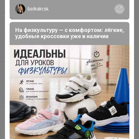
Как получить?
belkakrsk
Доставка
Шоурумы
На физкультуру — с комфортом: лёгкие,
Торговые марки
удобные кроссовки уже в наличии
Наша команда
В наличии
Подарочные сертификаты
Реклама на сайте
Поставщикам
Вакансии
support@24-ok.ru
Написать в поддержку
Защита покупателя