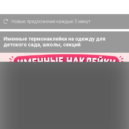
И
г
Новые предложения каждые 5 минут
Именные термонаклейки на одежду для
детского сада, школы, секций
5р
5р
1
Крышка винтовая 82
Крышка винтовая 82
Ко
стандарт ФОТО/20
стандарт ФОТО/20
ст