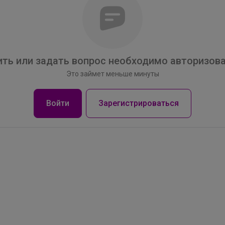
ть или задать вопрос необходимо авторизова
Это займет меньше минуты
Войти
Зарегистрироваться
ОлесяДм
Рубашки, поло, жилеты для мальчиков до 188
размера