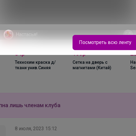
Настасья!
Посмотреть всю ленту
199р
289р
7
Лоферы школьные
Сетка на дверь с
Набор д/специй
Де
магнитами (Китай)
Seasoning six piece
5ш
пна лишь членам клуба
8 июля, 2023 15:12