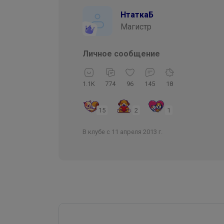
НтаткаБ
Магистр
Личное сообщение
1.1K
774
96
145
18
15
2
1
В клубе с 11 апреля 2013 г.