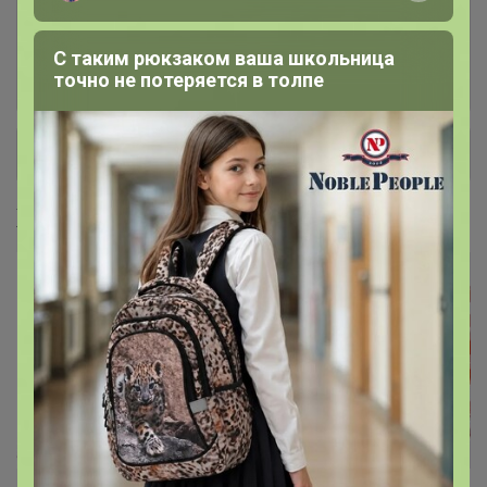
БЫТОВАЯ ХИМИЯ,
253
С таким рюкзаком ваша школьница
АРОМАТИЗАТОРЫ,
точно не потеряется в толпе
ОСВЕЖИТЕЛИ
+ Ещё 61 каталог
Хиты продаж
4,2р
Крышка закаточная металл