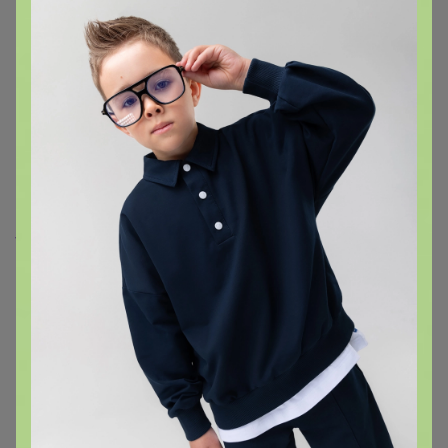
поставщика предоставляется в
ассортименте и приходит в разной
цветовой или ароматической
гамме, не надо подписывать мне
зелёную или красную и не какого
другого цвета или аромата. Цвет не
учитывается и склад даёт то, что
есть в наличии! Данные
комментарии я игнорирую.
Поставщик оставляет за собой
право вложить замену аналогом на
его усмотрение. Это очень важно и