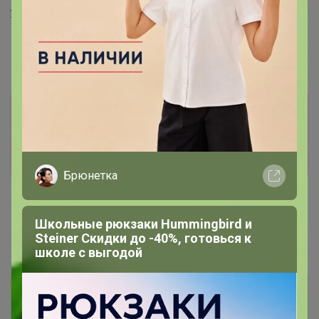
34р
Технохим краска д/ткани
унив.Синяя
Информация о заказах доступна
лишь членам клуба
Показать
Брюнетка
Школьные рюкзаки Hummingbird и
Steiner Скидки до -40%, готовься к
Показаны записи
1-2
из
2
.
школе с выгодой