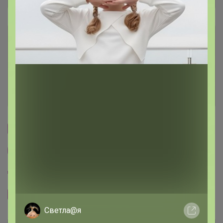
Условия участия
Ключевые даты
История проведённых выкупов
Cтраничка организатора
Другие СП организатора ГЛАМУР
Пристрой организатора ГЛАМУР
Сайт закупки
Светла@я