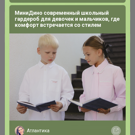
МиниДино современный школьный
гардероб для девочек и мальчиков, где
комфорт встречается со стилем
Общий каталог
Ванная-туалет
136
Адиком
64
Аптека+Мирролла, Мед.прочее
169
Банные принадлежности
108
БЫТОВАЯ ТЕХНИКА
100
Атлантика