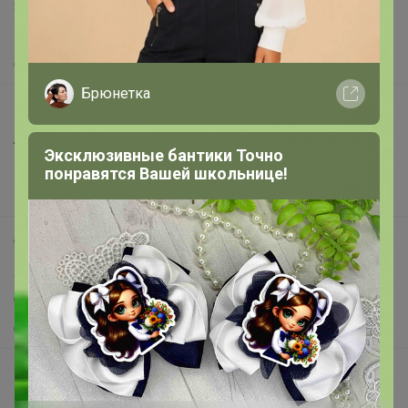
Защита покупателя
Помощь
О нас
Брюнетка
Все предложения
Анонсы
Эксклюзивные бантики Точно
Новости
понравятся Вашей школьнице!
Поддержка альпак
Самое выгодное
Хиты продаж
Самое желанное
Самое быстрое
Начать зарабатывать с 24-ok
Picabox.ru - Лучшее место для ваших изображений