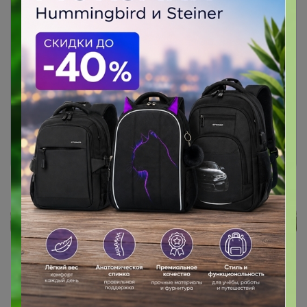
Чтобы ответить или задать вопрос
необходимо авторизоваться на сайте
Это займет меньше минуты
Войти
Зарегистрироваться
Реклама
Как здесь все устроено?
Как сделать заказ?