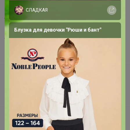
Как получить?
СЛАДКАЯ
Доставка
Блузка для девочки "Рюши и бант"
Шоурумы
Торговые марки
Наша команда
В наличии
Подарочные сертификаты
Реклама на сайте
Поставщикам
Вакансии
support@24-ok.ru
Написать в поддержку