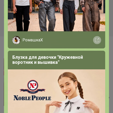
оформляем счет 3. Ждем сбора товара и затем нам
выставляют окончательный счет и мы оперативно его
оплачиваем ДАЖЕ ЕСЛИ ОПЛАТА ВЫПАДАЕТ НА
ВЫХОДНЫЕ ИЛИ ПРАЗДНИКИ !!!!
РомашкаХ
Самые желанные
Блузка для девочки "Кружевной
воротник и вышивка"
210р
Спанбонд Черный 60мк,
5мх1.6м 01412