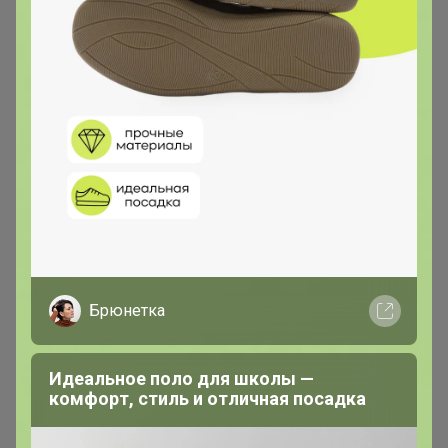
сориентироваться можно. Если у
Вас подтвердиться одна - две
позиции Вы их обязаны оплатить,
не зависимо от того куда поедет
Ваш заказ и во сколько Вам
обойдётся доставка до Вашего ЦРа!
У себя я не чего не храню, всё
отправляю в место назначения.
Все
что не вошло в счет, я переношу в
Брюнетка
следующую СП, если вам не
актуальна вещь больше, убирайте
Идеальное поло для школы —
ее самостоятельно из корзины
.
комфорт, стиль и отличная посадка
Большая часть ассортимента