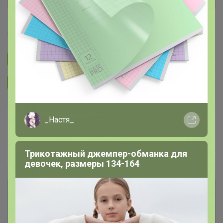
ГЛАМУР
Подписаться на закупку
641
Подписаться на организатора
1.1K
В архиве
Собрано
_Настя_
—
32 %
~ 16 дней
Трикотажный джемпер-обманка для
Ожидание
девочек, размеры 134-164
Комментарии к лотам
1.2K
Отзывы участников
7.1K