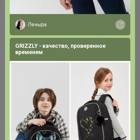
претензии не принимаю! Не
согласны не участвуйте!
Дорогие
участники ! Если Вы заказывайте гладильные доски ,
Леныра
сушилки , лианы и заказы габаритами больше 1 м , то
записывайтесь на основные ЦРы ,т.к. курьеры из
GRIZZLY - качество, проверенное
дополнительных не могут все увезти , не у всех
временем
большие машины и мы с Вами не одни . Если этого не
будет сделано , то сама буду менять центр раздач на
основной( ближайший к Вашему дополнительному).
Центральный такие заказы не принимает. Участников
с межгорода это не касается . К Вам поедет все )))
ВОЗМОЖЕН
Надеюсь на Ваше понимание.
ПЕРЕСОРТ ПО ЦВЕТУ . ДАВАЙТЕ К
ЭТОМУ ОТНОСИТСЯ ПРОЩЕ И НЕ
СНИЖАТЬ МНЕ ОЦЕНКИ ,Т.К. Я
НИКАК НЕ МОГУ НА ЭТО ПОВЛИЯТЬ