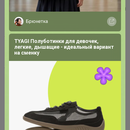
4,95р
СКО 1-82
Крышка винтовая 82(станд)
РОССЫПЬ
Брюнетка
Минимальный заказ от одного
участника 100 рублей
TYAGI Полуботинки для девочек,
легкие, дышащие - идеальный вариант
Самостоятельно отслеживайте
на сменку
цены и наличие на сайте. Сайт
указан выше , после каталогов)).
После стопа претензии связанные с
ростом цены не принимаю!
Сверяйте до фиксации заказов
наличие по сайту самостоятельно,
оно хоть и примерно, но