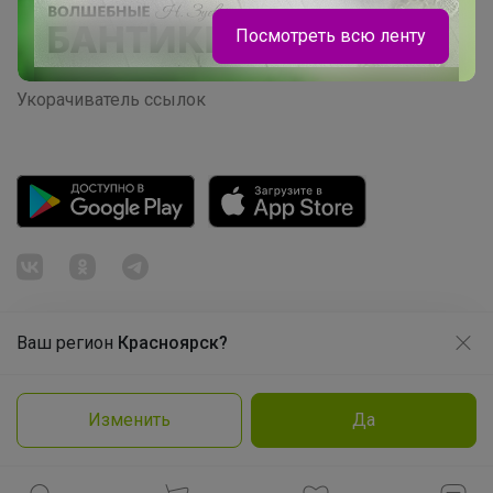
Розыгрыш - Генератор случайных чисел
Посмотреть всю ленту
Пульс нашего маркетплейса
Укорачиватель ссылок
ЛЕНУSЯ
Кроссовки для физкультуры
Ваш регион
Красноярск?
Продолжая использовать этот сайт и нажимая кнопку
«Принять», вы даёте согласие на обработку файлов
© ООО "Лявита", ОГРН 1122468054070, 2012 - 2026
cookie
Политика конфиденциальности
Изменить
Да
Cоглашение пользователя
Подробнее
Принять