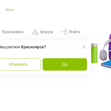
Жми
Красноярск
Форум
Войти
Ваш регион
Красноярск?
Нравится
Заказы
Изменить
Да
и
Команда
Торговые марки
Эксперты