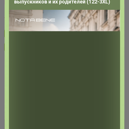
выпускников и их родителей (122-3XL)
TanyaPK
Подписаться на закупку
287
Подписаться на организатора
4K
В архиве
—
~ 14 дней
Ожидание
Пристрой
4 лота
Комментарии к лотам
250