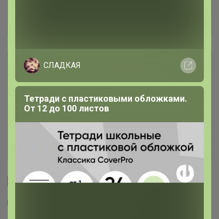
Отзывы участников
201
Описание
СЛАДКАЯ
Условия участия
Тетради с пластиковыми обложками.
От 12 до 100 листов
Ключевые даты
История проведённых выкупов
Cтраничка организатора
Другие СП организатора TanyaPK