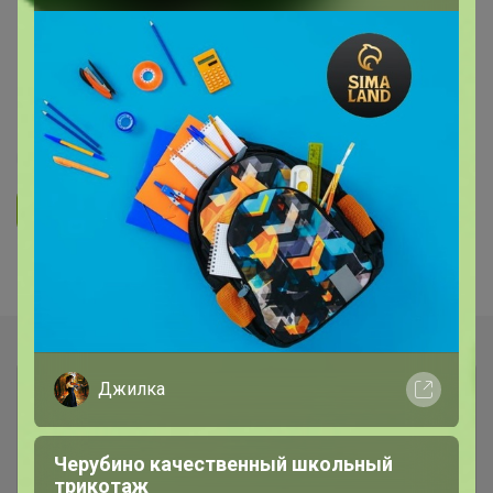
ОДЕЖДА ДЛЯ ВЗРОСЛЫХ
Mixan - premium! Бренд с яркой
индивидуальностью! Весна23
44
553
9.9K
250
14
Ответить
Показаны записи
1-2
из
2
.
Джилка
Черубино качественный школьный
трикотаж