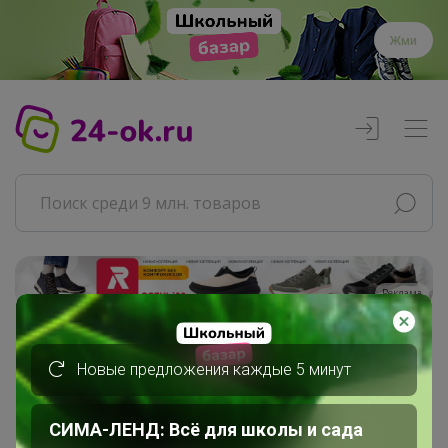
Жми
Реклама
Главная
Новые предложения каждые 5 минут
Совместные покупки
АРХИВ СП
ВЗРОСЛЫЕ СП
СИМА-ЛЕНД: Всё для школы и сада