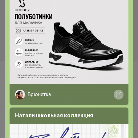
СКИДКА !
2 350р
2 435р
Рубашка 2053
Футболка 2062
Самые желанные
Брюнетка
Натали школьная коллекция