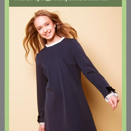
СКИДКА !
5 126,4р
Платья миди MIXAN 5067
Информация о заказах доступна
лишь членам клуба
Показать
Показаны записи
1-2
из
2
.