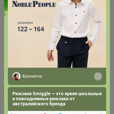
Защита покупателя
Помощь
О нас
Все предложения
Анонсы
Новости
Поддержка альпак
Самое выгодное
Брюнетка
Хиты продаж
Самое желанное
Рюкзаки Smiggle — это яркие школьные
Самое быстрое
и повседневные рюкзаки от
австралийского бренда
Начать зарабатывать с 24-ok