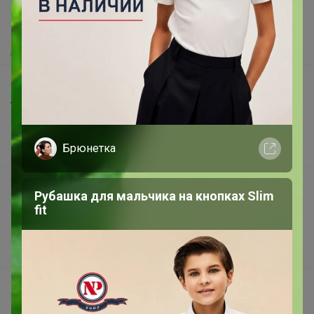
Как сделать заказ?
Как получить?
Доставка
Шоурумы
Торговые марки
Наша команда
Брюнетка
В наличии
Подарочные сертификаты
Рубашка для мальчика на кнопках Slim
Реклама на сайте
fit
Поставщикам
Вакансии
support@24-ok.ru
Написать в поддержку