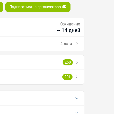
Подписаться на организатора
4K
Ожидание
~ 14 дней
4 лота
250
201