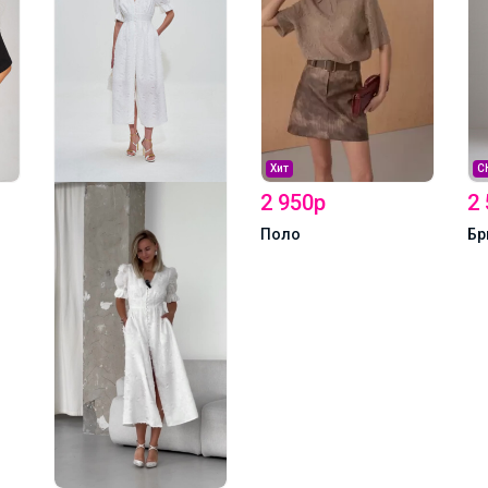
Хит
С
2 950р
2
Поло
Бр