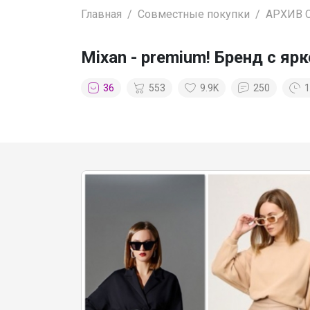
Главная
Совместные покупки
АРХИВ 
Mixan - premium! Бренд с я
36
553
9.9K
250
1