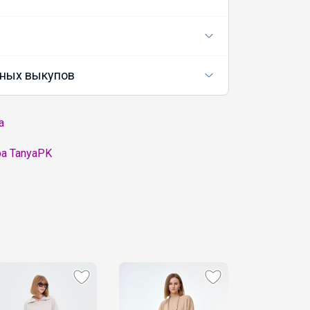
ных выкупов
а
а TanyaPK