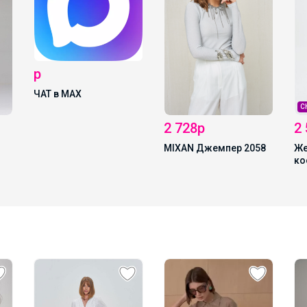
СКИДКА !
2 580р
2 728р
Женские брючные
MIXAN Джемпер 2058
костюмы (костюмы 
брюками) MIXAN 404