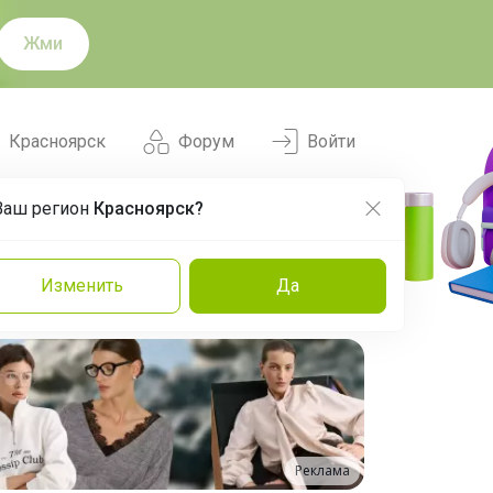
Жми
Красноярск
Форум
Войти
Ваш регион
Красноярск?
Нравится
Заказы
Изменить
Да
и
Команда
Торговые марки
Эксперты
Реклама