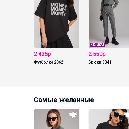
р
ЧАТ в MAX
СКИДКА !
 435р
2 550р
утболка 2062
Брюки 3041
Самые желанные