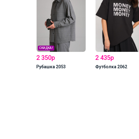
СКИДКА !
2 350р
2 435р
1
Рубашка 2053
Футболка 2062