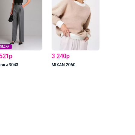
КИДКА !
 521р
3 240р
2 728р
юки 3043
MIXAN 2060
MIXAN Джем