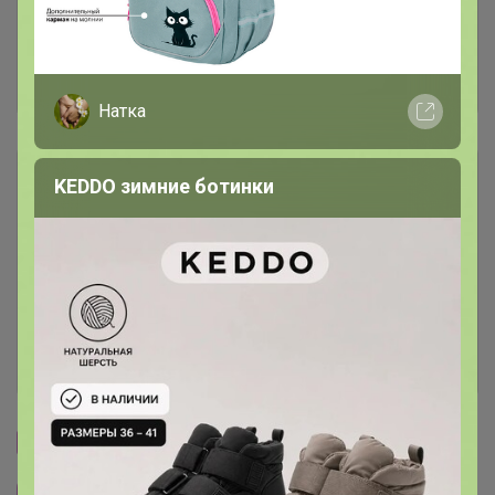
Комментарии к лотам
250
Отзывы участников
201
Натка
Описание
KEDDO зимние ботинки
Условия участия
Ключевые даты
История проведённых выкупов
Cтраничка организатора
Другие СП организатора TanyaPK