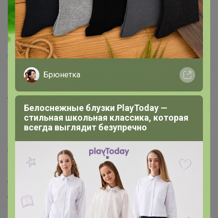
Написать в поддержку
Защита покупателя
Помощь
О нас
Брюнетка
Все предложения
Анонсы
Белоснежные блузки PlayToday —
Новости
стильная школьная классика, которая
Поддержка альпак
всегда выглядит безупречно
Самое выгодное
Хиты продаж
Самое желанное
Самое быстрое