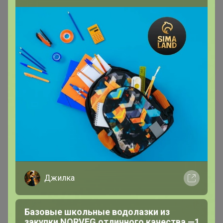
СКИДКА !
2 580р
Женские брючные костюмы
(костюмы с брюками) MIXAN
4046
Джилка
Базовые школьные водолазки из
закупки NORVEG отличного качества —1