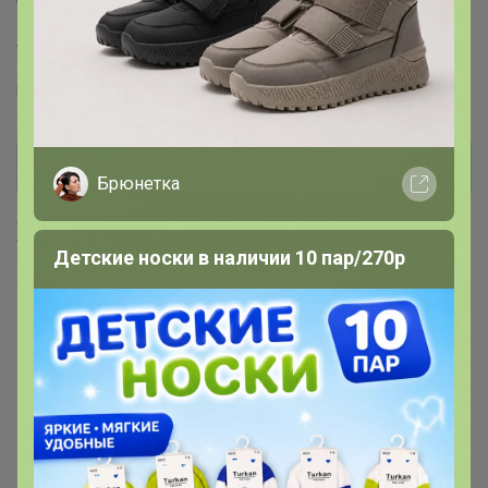
Торговые марки
MIXAN™
Брюнетка
Хиты продаж
Детские носки в наличии 10 пар/270р