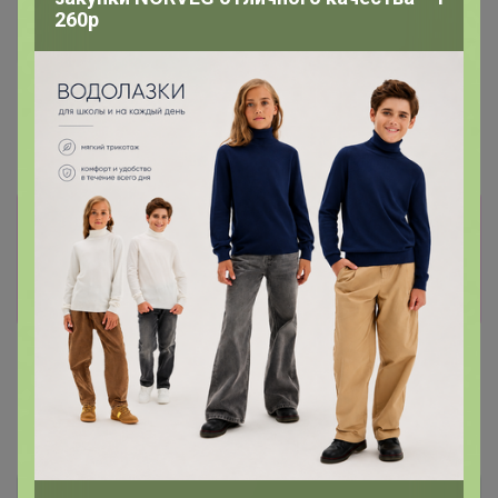
260р
СКИДКА !
5 126,4р
Платья миди MIXAN 5067
Информация о заказах доступна
лишь членам клуба
Показать
Показаны записи
1-2
из
2
.