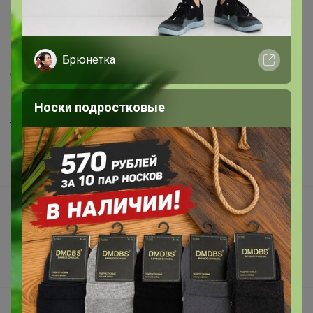
Как здесь все устроено?
Как сделать заказ?
Как получить?
Брюнетка
Доставка
Шоурумы
Носки подростковые
Торговые марки
Наша команда
В наличии
Подарочные сертификаты
Реклама на сайте
Поставщикам
Вакансии
support@24-ok.ru