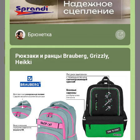
чтобы быть в курсе её открытия!
TanyaPK
Брюнетка
Подписаться на закупку
287
Рюкзаки и ранцы Brauberg, Grizzly,
Подписаться на организатора
4K
Heikki
В архиве
—
~ 14 дней
Ожидание
Пристрой
4 лота