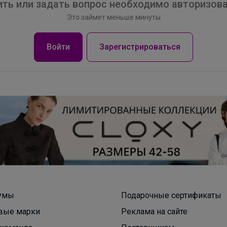
ть или задать вопрос необходимо авторизова
Это займет меньше минуты
TYAGI Полуботинки для девочек, легкие,
дышащие - идеальный вариант на сменку
Войти
Зарегистрироваться
Брюнетка
Полный комплект для девочки
умы
Подарочные сертификаты
вые марки
Реклама на сайте