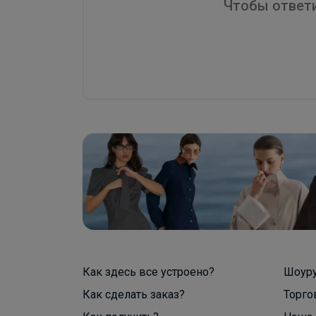
Чтобы ответи
Как здесь все устроено?
Шоур
Как сделать заказ?
Торго