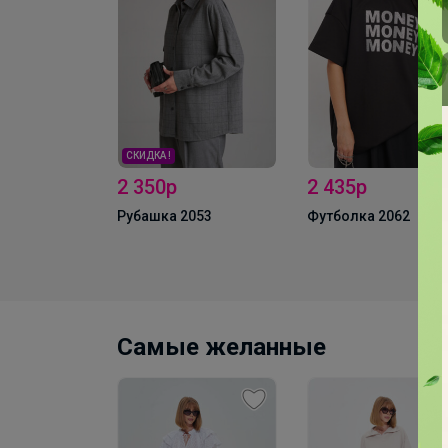
СКИДКА !
2 350р
2 435р
лузы MIXAN
Рубашка 2053
Футболка 2062
Самые желанные