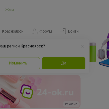
Жми
Красноярск
Форум
Войти
Ваш регион
Красноярск?
Нравится
Заказы
Изменить
Да
и
Команда
Торговые марки
Эксперты
Реклама