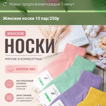
Новые предложения каждые 5 минут
Женские носки 10 пар/250р
р
ЧАТ в MAX
СКИДКА !
2 550р
2
Брюки 3041
MI