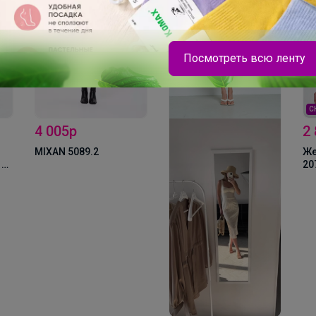
Посмотреть всю ленту
С
4 005р
2
MIXAN 5089.2
Же
 с
20
46
Эмилия!
Лоферы школьные