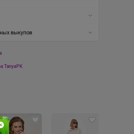
ных выкупов
а
а TanyaPK