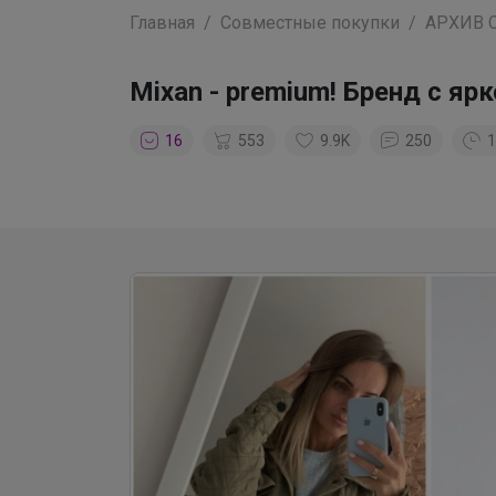
Главная
Совместные покупки
АРХИВ 
Mixan - premium! Бренд с я
16
553
9.9K
250
1