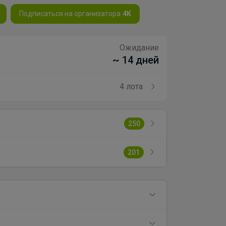
Подписаться на организатора
4K
Ожидание
~ 14 дней
4 лота
250
201