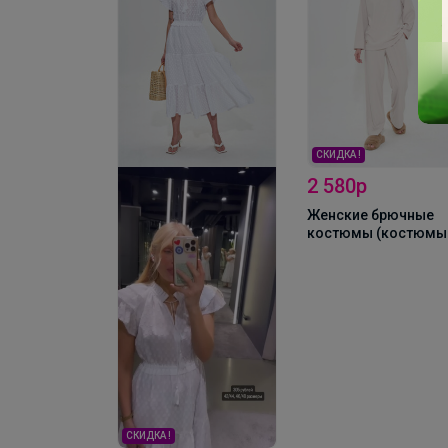
СКИДКА !
2 580р
0
Женские брючные
костюмы (костюмы
брюками) MIXAN 40
СКИДКА !