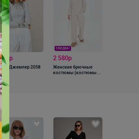
СКИДКА !
2 580р
2 563,2р
 728р
Женские брючные
Брюки 3023
XAN Джемпер 2058
костюмы (костюмы с
брюками) MIXAN 4046