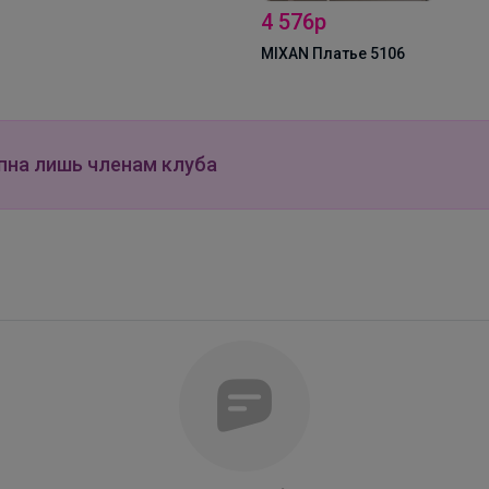
4 576р
MIXAN Платье 5106
пна лишь членам клуба
Брюнетка