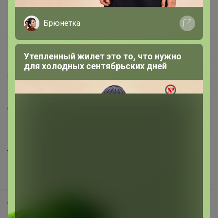
Поставщикам
Брюнетка
Вакансии
support@24-ok.ru
Утепленный жилет это то, что нужно
Написать в поддержку
для холодных сентябрьских дней
Защита покупателя
Помощь
О нас
Все предложения
Анонсы
Новости
Поддержка альпак
Самое выгодное