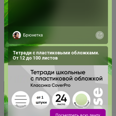
Хиты продаж
Самое желанное
Самое быстрое
Начать зарабатывать с 24-ok
Брюнетка
Picabox.ru - Лучшее место для ваших изображений
Розыгрыш - Генератор случайных чисел
Тетради с пластиковыми обложками.
Пульс нашего маркетплейса
От 12 до 100 листов
Укорачиватель ссылок
Посмотреть всю ленту