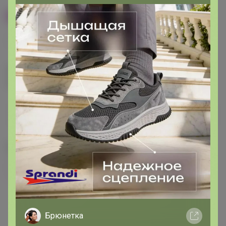
100% оригинал
У нас выгоднее
24
32
480
560
680
Эксклюзивный товар, доступен для
опытных пользователей 24-ok.ru
от 248 680,40р
Орг.
480,40р
486 320,40р
Доставка
260,80р
Цвет
Фиолетовый
Зелёный
Розовый
Брюнетка