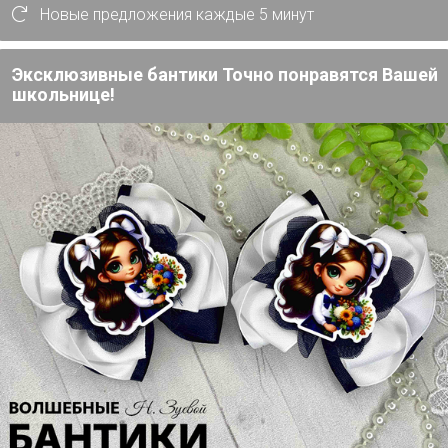
Новые предложения каждые 5 минут
История проведён
Эксклюзивные бантики Точно понравятся Вашей
школьнице!
Cтраничка организатор
Другие СП организатор
Сайт закупки
Размерная сетка
Торговые марки
Berrak™
Oztas™
Donella™
Bross™
Ozkan™
Fapi™
Pija