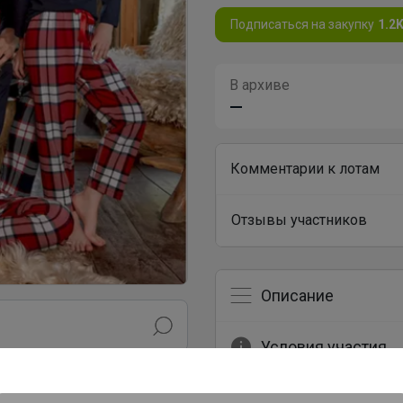
Подписаться на закупку
1.2
В архиве
—
Комментарии к лотам
Отзывы участников
Описание
Условия участия
Ключевые даты