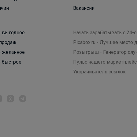
ичии
Вакансии
 выгодное
Начать зарабатывать с 24-o
продаж
Picabox.ru - Лучшее место
 желанное
Розыгрыш - Генератор слу
 быстрое
Пульс нашего маркетплейс
Укорачиватель ссылок
_Настя_
Трендовые туфли на сменку всего за 1800
рублей. В наличии