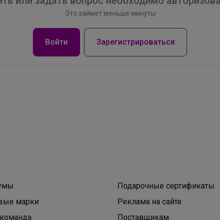
ть или задать вопрос необходимо авторизова
Это займет меньше минуты
Войти
Зарегистрироваться
Брюнетка
ErichKrause. Ручка, которая просто пишет
всегда и везде
умы
Подарочные сертификаты
вые марки
Реклама на сайте
команда
Поставщикам