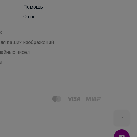
Помощь
О нас
k
 для ваших изображений
чайных чисел
а