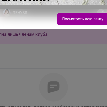
ЛЕНУSЯ
Посмотреть всю ленту
Огромный выбор мешков для сменки
пна лишь членам клуба