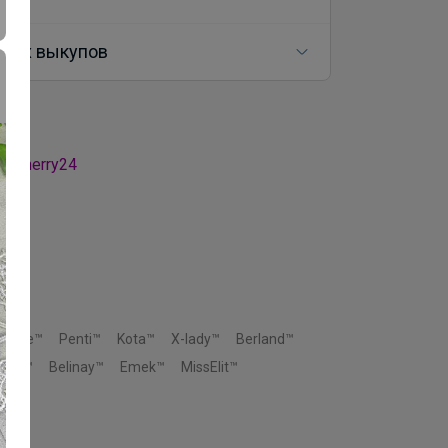
ных выкупов
а
а Cherry24
Orkide™
Penti™
Kota™
X-lady™
Berland™
moni™
Belinay™
Emek™
MissElit™