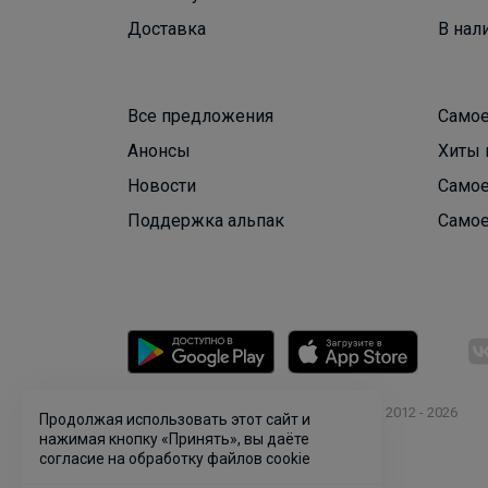
Доставка
В нал
Все предложения
Самое
Анонсы
Хиты 
Новости
Самое
Поддержка альпак
Самое
© ООО "Лявита", ОГРН 1122468054070, 2012 - 2026
Продолжая использовать этот сайт и
Политика конфиденциальности
нажимая кнопку «Принять», вы даёте
согласие на обработку файлов cookie
Cоглашение пользователя