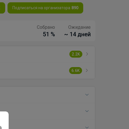
K
Подписаться на организатора
890
Собрано
Ожидание
51 %
~ 14 дней
2.2K
6.6K