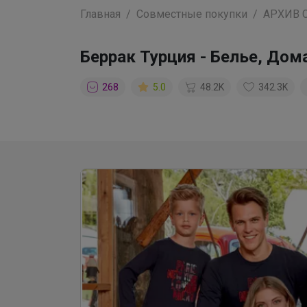
Главная
Совместные покупки
АРХИВ 
Беррак Турция - Белье, Дом
268
5.0
48.2K
342.3K