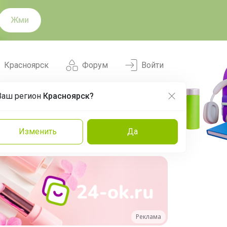
Жми
Красноярск
Форум
Войти
Ваш регион
Красноярск?
Нравится
Заказы
Изменить
Да
и
Команда
Торговые марки
Эксперты
Реклама