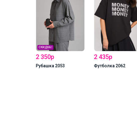
2 435р
053
Футболка 2062