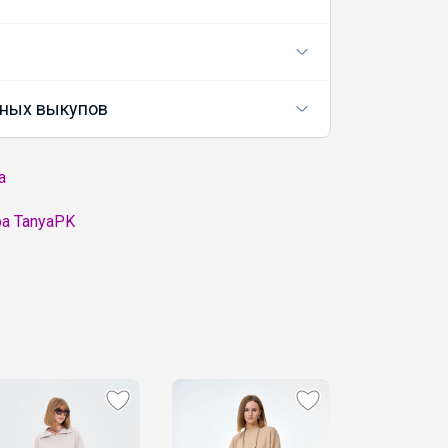
ных выкупов
а
а TanyaPK