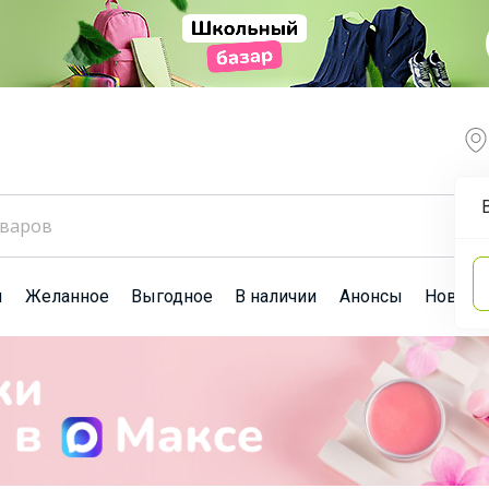
ы
Желанное
Выгодное
В наличии
Анонсы
Новост