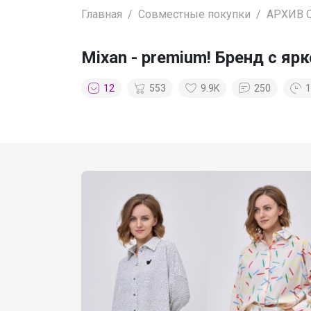
Главная
Совместные покупки
АРХИВ 
Mixan - premium! Бренд с 
12
553
9.9K
250
1