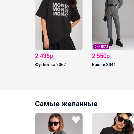
р
ЧАТ в MAX
СКИДКА !
2 550р
2062
Брюки 3041
Самые желанные