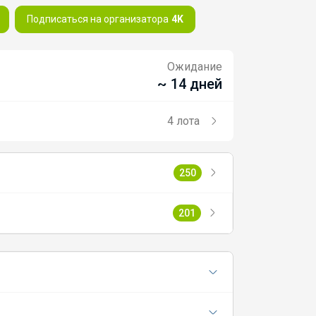
Подписаться на организатора
4K
Ожидание
~ 14 дней
4 лота
250
201