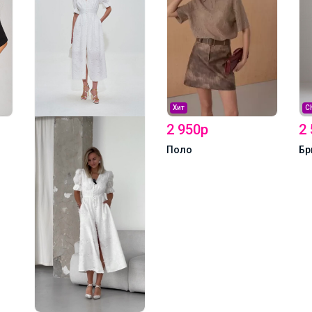
Хит
СКИДКА !
2 950р
2 521р
3
Поло
Брюки 3043
MI