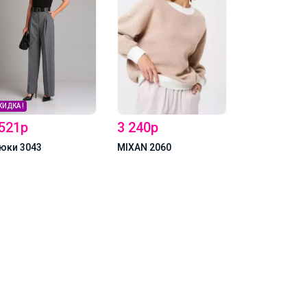
СКИДКА !
 240р
3 825р
2 728р
XAN 2060
MIXAN 2080
MIXAN Джемпер 2058