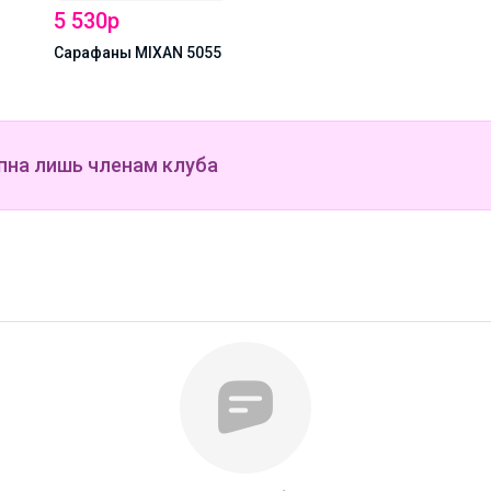
55
пна лишь членам клуба