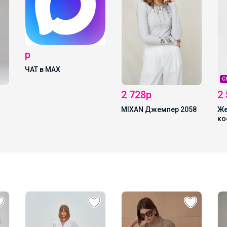
СКИДКА !
2 580р
2 
2 728р
Женские брючные
Бр
MIXAN Джемпер 2058
костюмы (костюмы с
брюками) MIXAN 4046