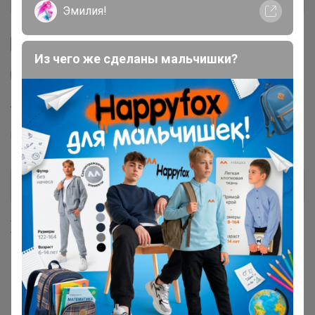
Эмилия!
Cтраничка организатора
Из чего же сделаны мальчишки?
Другие СП организатора TanyaPK
Торговые марки
MIXAN™
Хиты продаж