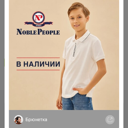
ОДЕЖДА ДЛЯ ВЗРОСЛЫХ
Mixan - premium! Бренд с яркой
индивидуальностью! Весна-Лето
2022! Скидки
4
553
9.9K
250
14
Ответить
Показаны записи
1-2
из
2
.
Брюнетка