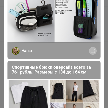
В наличии
Подарочные сертификаты
Реклама на сайте
Поставщикам
Вакансии
support@24-ok.ru
Натка
Написать в поддержку
Защита покупателя
Спортивные брюки оверсайз всего за
Помощь
761 рубль. Размеры с 134 до 164 см
О нас
Все предложения
Анонсы
Новости