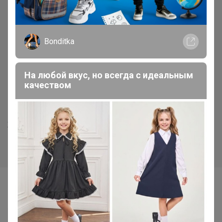
Bonditka
На любой вкус, но всегда с идеальным
качеством
СКИДКА !
СКИДКА !
2 800р
2 350р
Женские блузы MIXAN 2071.1
Рубашка 2053
Самые желанные