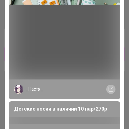
Комментарии к лотам
250
Отзывы участников
201
Новости
курс по этому выкупу 70 рублей за доллар
Описание
_Настя_
Условия участия
Детские носки в наличии 10 пар/270р
Ключевые даты
История проведённых выкупов