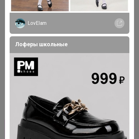
LovEIam
Лоферы школьные
СКИДКА !
СКИДКА !
3 825р
5 126,4р
MIXAN 2080
Платья миди MIXAN 5067
Информация о заказах доступна
лишь членам клуба