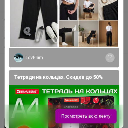
Поддержка альпак
Самое выгодное
Хиты продаж
Самое желанное
Самое быстрое
LovEIam
Начать зарабатывать с 24-ok
Picabox.ru - Лучшее место для ваших изображений
Тетради на кольцах. Скидка до 50%
Розыгрыш - Генератор случайных чисел
Пульс нашего маркетплейса
Укорачиватель ссылок
Посмотреть всю ленту