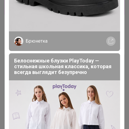
Показать
Показаны записи
1-2
из
2
.
Брюнетка
Белоснежные блузки PlayToday —
стильная школьная классика, которая
всегда выглядит безупречно
Чтобы ответить или задать вопрос
необходимо авторизоваться на сайте
Это займет меньше минуты