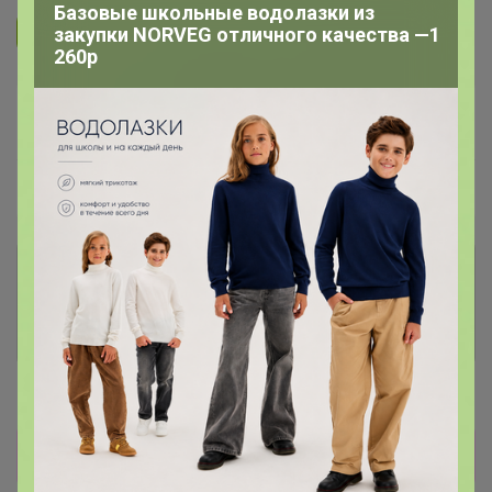
Базовые школьные водолазки из
закупки NORVEG отличного качества —1
Подписаться на организатора
1.8K
260р
В архиве
Собрано
—
0 %
~ 8 дней
Ожидание
Комментарии к лотам
146
Отзывы участников
686
Новости
лука нет!