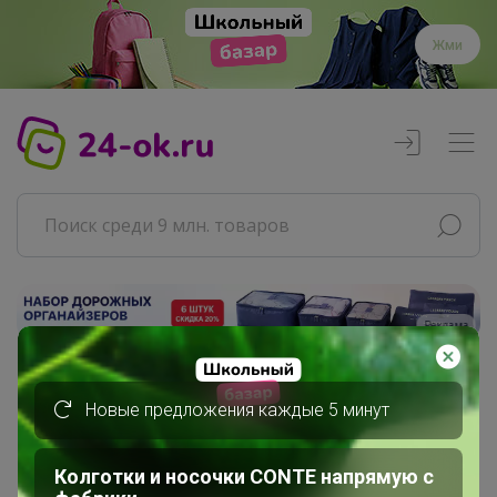
Жми
Реклама
Главная
Новые предложения каждые 5 минут
Совместные покупки
АРХИВ СП
РАЗНОЕ
Колготки и носочки CONTE напрямую с