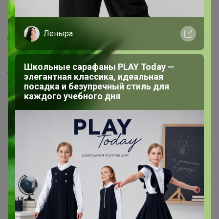
Как сделать заказ?
Как получить?
Леныра
Доставка
Шоурумы
Школьные сарафаны PLAY Today —
Торговые марки
элегантная классика, идеальная
посадка и безупречный стиль для
Наша команда
каждого учебного дня
В наличии
Подарочные сертификаты
Реклама на сайте
Поставщикам
Вакансии
support@24-ok.ru
Написать в поддержку