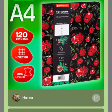
Сбор заказов в данной закупке
завершен.
К сожалению организатор еще не открыл
новую. Подпишитесь на новости закупки,
чтобы быть в курсе её открытия!
DJULIY
Натка
Подписаться на закупку
82