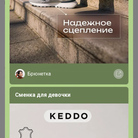
расчитывать? есть в наличие ??
Lady Titova
Гений СП
17 мая, 2022 23:11
Тоже интересует есть ли смысл делать заказ на лук
Брюнетка
севок?
Сменка для девочки
DJULIY
Организатор СП
17 мая, 2022 23:58