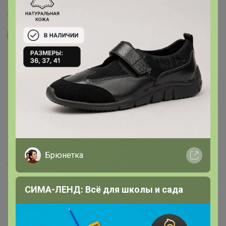
Добрый день! Завтра узнаю всё по наличию
" />
vitav
Великий магистр
18 мая, 2022 14:01
Брюнетка
Добрый день! Что-то известно, будет лук?
vitav
СИМА-ЛЕНД: Всё для школы и сада