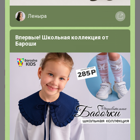
Условия участия
Леныра
Ключевые даты
Впервые! Школьная коллекция от
Бароши
История проведённых выкупов
Cтраничка организатора
Другие СП организатора DJULIY
Хиты продаж