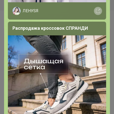
ЛЕНУSЯ
Распродажа кроссовок СПРАНДИ
Информация о заказах доступна
лишь членам клуба
Показать
NatalyaKalinina
Виртуоз СП
17 мая, 2022 14:27
DJULIY
, Добрый день, лук заказала , стоит ждать и