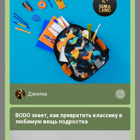
DJULIY
Организатор СП
18 мая, 2022 15:37
Добрый день! всем отказы поставила. нет
" />
Джилка
Показаны записи
1-7
из
7
.
BODO знает, как превратить классику в
любимую вещь подростка