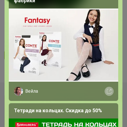
фабрики
Дачный сезон- удобрения,
биопрепараты, семена, инструмент
и все для вашего сада и огорода
9
7.3K
5.5K
146
8
Ответить
Показаны записи
1-7
из
7
.
Вейла
Тетради на кольцах. Скидка до 50%