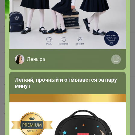
Защита покупателя
Помощь
О нас
Все предложения
Анонсы
Леныра
Новости
Поддержка альпак
Легкий, прочный и отмывается за пару
Самое выгодное
минут
Хиты продаж
Самое желанное
Самое быстрое
Начать зарабатывать с 24-ok