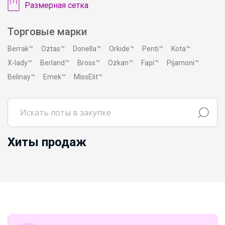
Размерная сетка
Торговые марки
Berrak™
Oztas™
Donella™
Orkide™
Penti™
Kota™
X-lady™
Berland™
Bross™
Ozkan™
Fapi™
Pijamoni™
Belinay™
Emek™
MissElit™
Хиты продаж