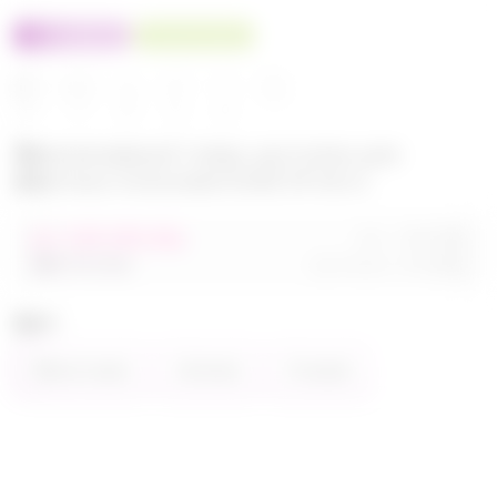
100% оригинал
У нас выгоднее
24
32
480
560
680
Эксклюзивный товар, доступен для
опытных пользователей 24-ok.ru
от 248 680,40р
Орг.
480,40р
486 320,40р
Доставка
260,80р
Цвет
Фиолетовый
Зелёный
Розовый