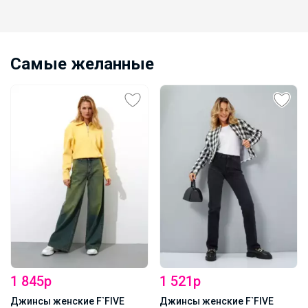
Самые желанные
1 845р
1 521р
Джинсы женские F`FIVE
Джинсы женские F`FIVE