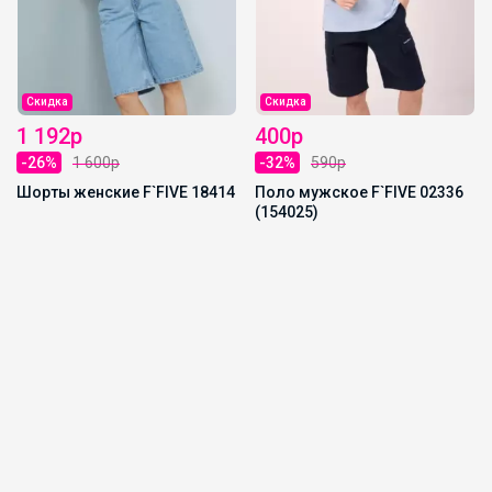
Скидка
Скидка
1 192р
400р
-26%
1 600р
-32%
590р
Шорты женские F`FIVE 18414
Поло мужское F`FIVE 02336
(154025)