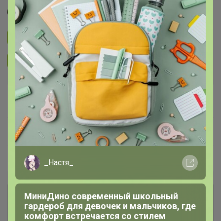
Лайм
Подписаться на закупку
1.6K
Подписаться на организатора
1.4K
В архиве
—
~ 15 дней
Ожидание
Пристрой
7 лотов
_Настя_
МиниДино современный школьный
Комментарии к лотам
2.8K
гардероб для девочек и мальчиков, где
комфорт встречается со стилем