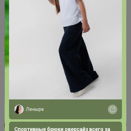
Чтобы ответить или задать вопрос
необходимо авторизоваться на сайте
Это займет меньше минуты
Войти
Зарегистрироваться
Леныра
Спортивные брюки оверсайз всего за
Реклама