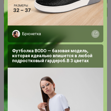
Брюнетка
Лимон
Виртуоз СП
Футболка BODO — базовая модель,
которая идеально впишется в любой
подростковый гардероб.В 3 цветах
24 марта, 2021 07:26
Здравствуйте. Добавьте пж 669316ЧН
1
2
3
4
5
Показаны записи
1-10
из
45
.