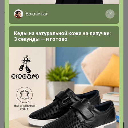
Добрый вечер подскажите, модели сапог указанных в
Брюнетка
вышеуказанных сообщениях, их нет в наличии или вы
ещё не добавляли? Я немного не пойму, каталоги вижу
обновлённые, но вы ничего не написали добавили или
Кеды из натуральной кожи на липучке:
нет.
3 секунды — и готово
Лайм
Организатор СП
21 марта, 2021 21:50
Женин
, Добрый ! К сожалению нет ничего