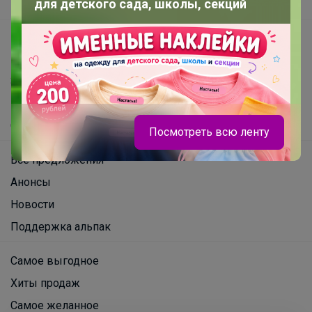
для детского сада, школы, секций
Вакансии
support@24-ok.ru
Написать в поддержку
Защита покупателя
Помощь
О нас
Посмотреть всю ленту
Все предложения
Анонсы
Новости
Поддержка альпак
Настасья!
Самое выгодное
Хиты продаж
Предметные тетради
Самое желанное