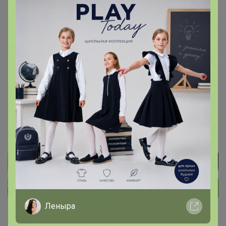
Лайм
Организатор СП
1
18 марта, 2021 12:43
Женин
, Добрый !! Жду новый прайс и обновим все
каталоги по актул наличию
Леныра