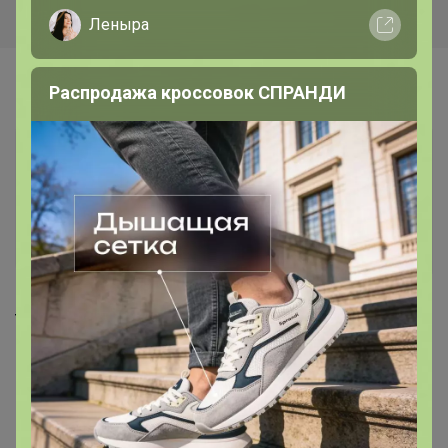
Леныра
Самые желанные
Распродажа кроссовок СПРАНДИ
Хит
3 243р
3 618р
Туфли женские (100% Кожа),
Мокасины женские (100%
Riveri by Ralf Ringer
Кожа), Riveri by Ralf Ringer