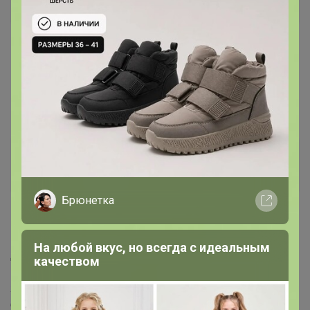
Гений СП
17 марта, 2021 22:32
Лайм
, здравствуйте!…к 10 апреля есть шанс получить?
На выступление надо кеды дочке...
Женин
Гений СП
Брюнетка
18 марта, 2021 07:02
На любой вкус, но всегда с идеальным
Добрый день, добавьте в каталог Сапоги женские
качеством
REGINA 664407СН это синий, и чёрные тоже, Сапоги
женские LETICIA
678410СРН