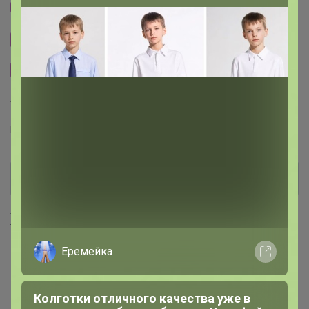
Тема отзывов
Сайт закупки
Размерная сетка
Торговые марки
RALF RINGER™
RIVERI™
Хиты продаж
Еремейка
Колготки отличного качества уже в