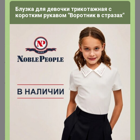
Блузка для девочки трикотажная с
коротким рукавом "Воротник в стразах"
Женин
Гений СП
20 марта, 2021 18:50
Добрый вечер, добавьте пожалуйста сапоги женские
REGINA 664407СН синие, и чёрные тоже, Сапоги
женские LETICIA
678410СРН.
Женин
Гений СП
21 марта, 2021 18:48