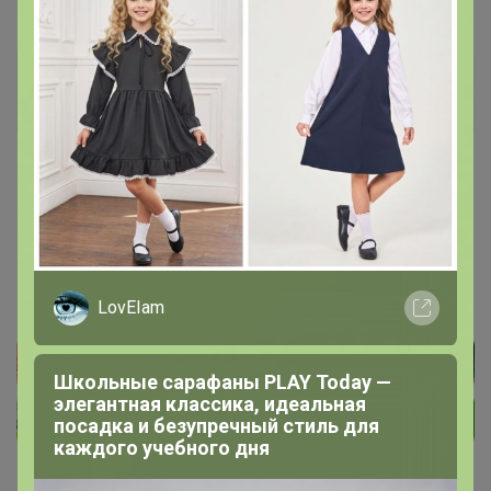
Лайм
Организатор СП
1
18 марта, 2021 12:41
Брайт09
, Добрый ! Шанса нет
LovEIam
Школьные сарафаны PLAY Today —
элегантная классика, идеальная
посадка и безупречный стиль для
каждого учебного дня