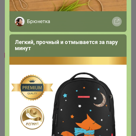
Брюнетка
Скидка
Скидка
Легкий, прочный и отмывается за пару
400р
1 192р
минут
-20%
500р
-26%
1 600р
Футболка мужская F`FIVE
Шорты женские F`FIVE 18414
02373