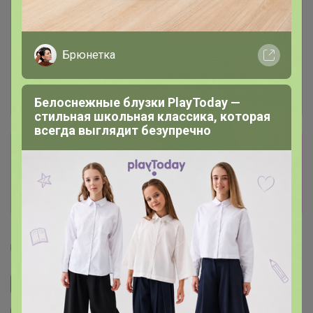
Брюнетка
Белоснежные блузки PlayToday —
стильная школьная классика, которая
всегда выглядит безупречно
Сбор заказов в данной закупке
завершен
Перейти к текущей закупке
Селена
Подписаться на закупку
1.4K