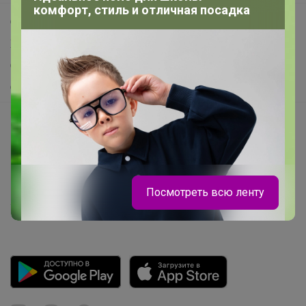
комфорт, стиль и отличная посадка
Самое выгодное
Хиты продаж
Самое желанное
Самое быстрое
Начать зарабатывать с 24-ok
Picabox.ru - Лучшее место для ваших изображений
Розыгрыш - Генератор случайных чисел
Пульс нашего маркетплейса
Посмотреть всю ленту
Укорачиватель ссылок