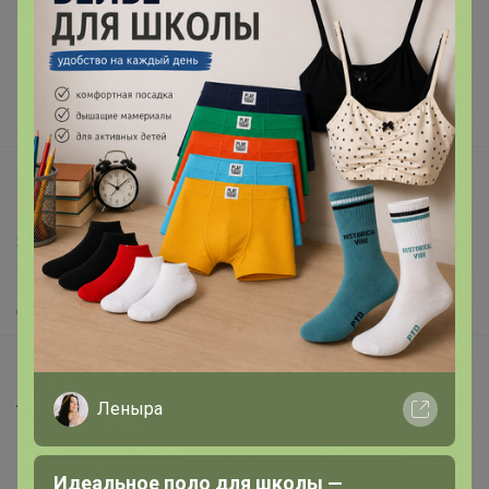
Подарочные сертификаты
Реклама на сайте
Поставщикам
Вакансии
support@24-ok.ru
Написать в поддержку
Защита покупателя
Помощь
О нас
Все предложения
Анонсы
Леныра
Новости
Поддержка альпак
Идеальное поло для школы —