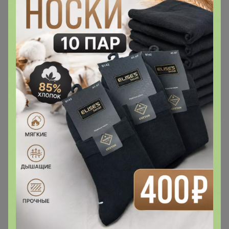
Джинсы женские F`FIVE
19786
ФЛИС
2 061р
Женские джинсы F`FIVE
19846-Warm