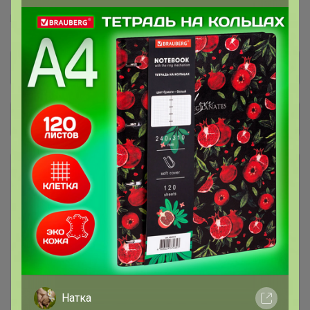
F5™
Ф5™
F`FIVE™
Общий каталог
РАСПРОДАЖА
78
Футболки, рубашки, поло, толстовки
Джинсы женские
28
Джинсы мужские
43
Натка