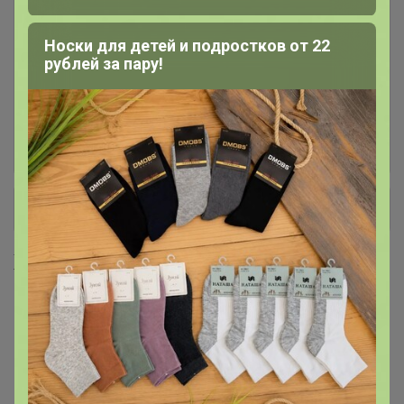
Джинсы УТЕПЛЕННЫЕ для
10
мужчин и женщин
Носки для детей и подростков от 22
рублей за пару!
Толстовки женские
1
Трикотаж ТЕПЛЫЙ для мужчин:
26
толстовки, брюки, водолазки
+ Ещё 4 каталога
Хиты продаж