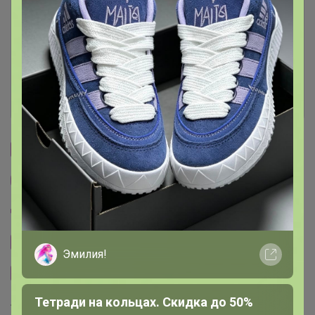
Условия участия
Ключевые даты
История проведённых выкупов
Cтраничка организатора
Другие СП организатора Селена
Пристрой организатора Селена
Сайт закупки
Эмилия!
Размерная сетка
Тетради на кольцах. Скидка до 50%
Торговые марки