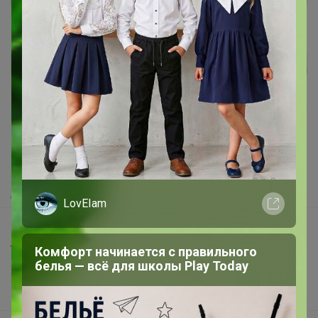
Реклама
Как здесь все устроено?
Как сделать заказ?
Как получить?
Доставка
LovEIam
Шоурумы
Торговые марки
Комфорт начинается с правильного
белья — всё для школы Play Today
Наша команда
В наличии