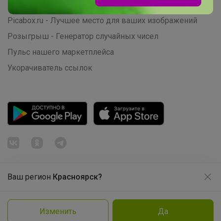
Начать зарабатывать с 24-ok
Picabox.ru - Лучшее место для ваших изображений
Розыгрыш - Генератор случайных чисел
Пульс нашего маркетплейса
Укорачиватель ссылок
Ваш регион
Красноярск?
Продолжая использовать этот сайт и нажимая кнопку
«Принять», вы даёте согласие на обработку файлов
© ООО "Лявита", ОГРН 1122468054070, 2012 - 2026
cookie
Политика конфиденциальности
Изменить
Да
Cоглашение пользователя
Подробнее
Принять