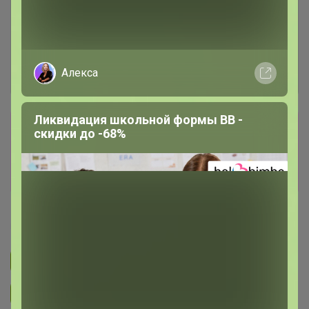
Алекса
Ликвидация школьной формы BB -
Сбор заказов в данной закупке
скидки до -68%
завершен
Перейти к текущей закупке
Брюнетка
Подписаться на закупку
745
Подписаться на организатора
8.5K