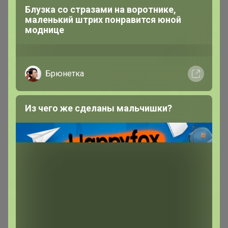
Блузка со стразами на воротнике,
маленький штрих понравится юной
моднице
Брюнетка
Быстрая доставка
85р
Из чего же сделаны мальчишки?
Салфетки Udalix
очищающие от пятен