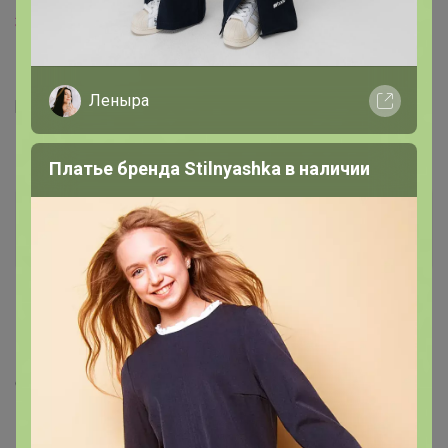
3412_111
, ежедневно в будни с 10-18
Леныра
[https://24-ok.ru/purchase/777758/catalog]
[/url]
Платье бренда Stilnyashka в наличии
ЭЛИЯ
Великий магистр
14 января, 2021 13:31
Брюнетка
, добрый день! В каталоге с обувью, где - то
стоит орг %, а где - то нет, так и есть? И примерить
можно по предварительному уведомлению?