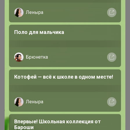
Леныра
18 января, 2021 12:58
Поло для мальчика
ЭЛИЯ, в пристрое орг% нет, ошибки поправили.
Брюнетка
Примерки с пн по пт с 9-17 в офисе Баумана 20в,
каб 107
Котофей — всё к школе в одном месте!
— Брюнетка
Леныра
Спасибо!
Впервые! Школьная коллекция от
Бароши