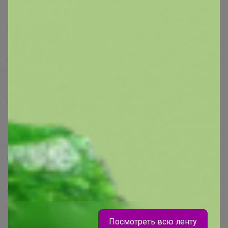
Написать в поддержку
Защита покупателя
Помощь
О нас
Все предложения
Анонсы
Новости
Поддержка альпак
Самое выгодное
Хиты продаж
Самое желанное
Самое быстрое
Посмотреть всю ленту