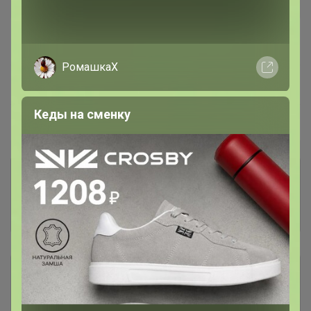
В архиве
Собрано
—
100 %
РомашкаХ
~ 4 дня
Ожидание
Кеды на сменку
Пристрой
39 лотов
Комментарии к лотам
7K
Отзывы участников
8.9K
Описание