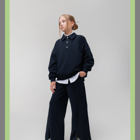
3412_111, длина стельки 25.5 см, на неширокую
стопу 25 подойдут
— Брюнетка
Спасибо, примерять можно только в понедельник,
верно ? В то сомневаюсь как они в ширину
Брюнетка
Организатор СП
11 января, 2021 12:20