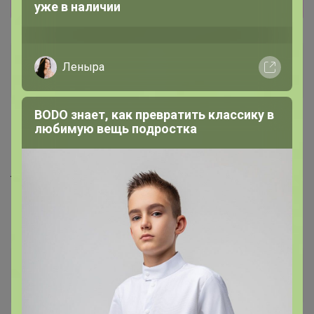
уже в наличии
3412_111
Леныра
Кандидат в магистры
BODO знает, как превратить классику в
любимую вещь подростка
11 января, 2021 09:43
Брюнетка
, сколько длина стельки в 38 размере?
туфли
BURGERSCHUHE 45737 Туфли женские. Подойдут ли на
ногу 25см
Брюнетка
Организатор СП