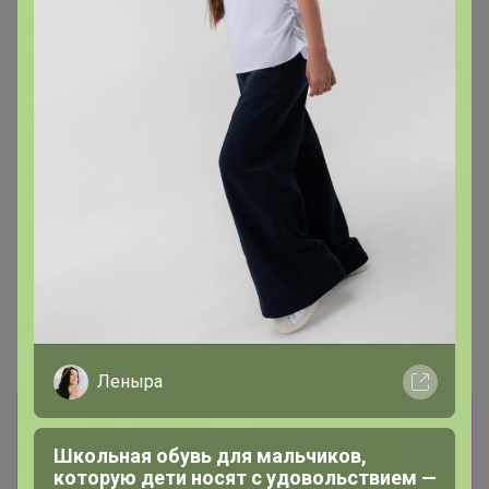
Леныра
Информация о заказах доступна
лишь членам клуба
Школьная обувь для мальчиков,
которую дети носят с удовольствием —
Показать