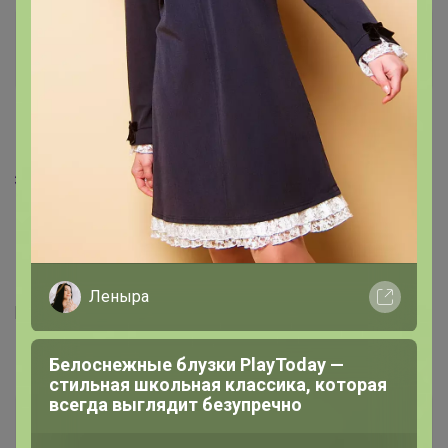
Брюнетка
Организатор СП
1
18 января, 2021 10:05
ЭЛИЯ
, в пристрое орг% нет, ошибки поправили.
Примерки с пн по пт с 9-17 в офисе Баумана 20в, каб
107
Леныра
[https://24-ok.ru/purchase/777758/catalog]
[/url]
Белоснежные блузки PlayToday —
стильная школьная классика, которая
всегда выглядит безупречно
ЭЛИЯ
Великий магистр