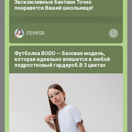
Эксклюзивные бантики Точно
понравятся Вашей школьнице!
Быстрая доставка
765р
ЛЕНУSЯ
BRAUS Стельки CARBON
SPORT
Футболка BODO — базовая модель,
которая идеально впишется в любой
подростковый гардероб.В 3 цветах
Быстрая доставка
85р
Салфетки Udalix
очищающие от пятен