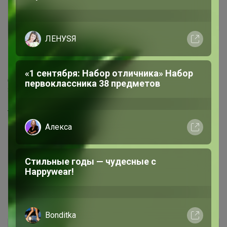
chap
Магистр
ЛЕНУSЯ
19 января, 2021 16:39
«1 сентября: Набор отличника» Набор
Добрый день! Подскажите когда ориентировочно мой
первоклассника 38 предметов
заказ уедет в ЦР МС?
Требуется сотрудник в цр Пашенный. Все вопросы в ЛС
Алекса
Стильные годы — чудесные с
1
2
Happywear!
Показаны записи
1-10
из
16
.
Bonditka