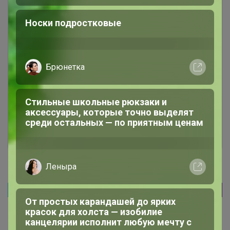
Носки подростковые
Брюнетка
Чтобы ответить или задать вопрос
необходимо авторизоваться на сайте
Это займет меньше минуты
Стильные школьные рюкзаки и
аксессуары, которые точно выделят
среди остальных — по приятным ценам
Войти
Зарегистрироваться
Леныра
Реклама
От простых карандашей до ярких
красок для холста — изобилие
канцелярии исполнит любую мечту с