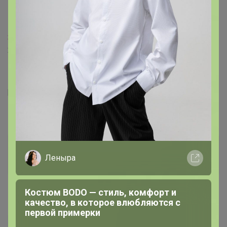
11 января, 2021 11:31
3412_111
, длина стельки 25.5 см, на неширокую стопу
25 подойдут
[https://24-ok.ru/purchase/777758/catalog]
[/url]
3412_111
Леныра
Кандидат в магистры
Костюм BODO — стиль, комфорт и
11 января, 2021 12:07
качество, в которое влюбляются с
первой примерки