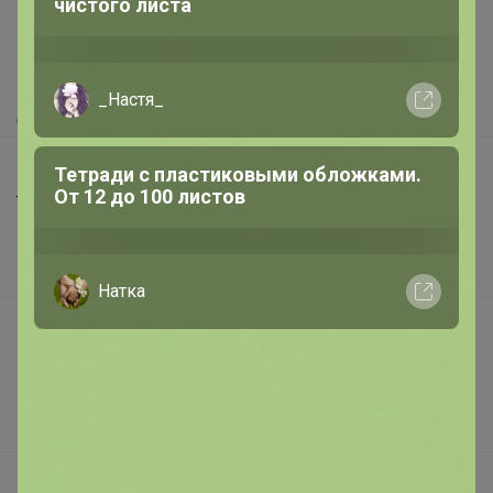
чистого листа
Как здесь все устроено?
Как сделать заказ?
Как получить?
_Настя_
Доставка
Шоурумы
Тетради с пластиковыми обложками.
От 12 до 100 листов
Торговые марки
Наша команда
В наличии
Натка
Подарочные сертификаты
Реклама на сайте
Поставщикам
Вакансии
support@24-ok.ru