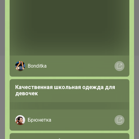
Быстрая доставка
130р
Шнурки BRAUS ЭЛАСТИЧНЫЕ
с фиксатором
Bonditka
Самые желанные
Качественная школьная одежда для
девочек
Брюнетка