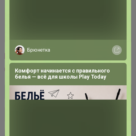
Условия участия
Ключевые даты
История проведённых выкупов
Брюнетка
Cтраничка организатора
Другие СП организатора Брюнетка
Комфорт начинается с правильного
белья — всё для школы Play Today
Общий каталог