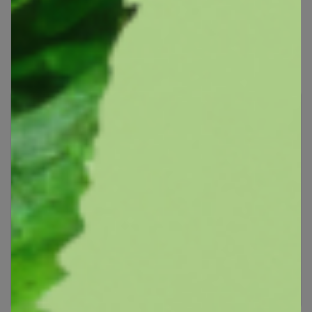
Показаны записи
1-8
из
8
.
Чтобы ответить или задать вопрос
необходимо авторизоваться на сайте
Это займет меньше минуты
Войти
Зарегистрироваться