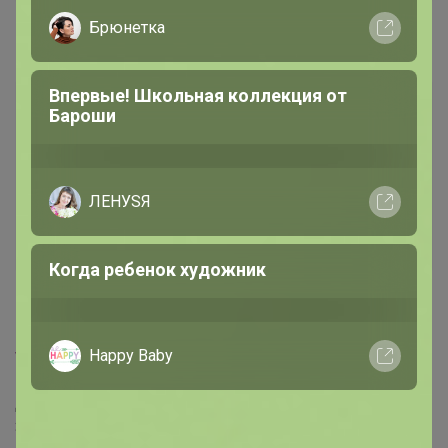
Брюнетка
17 декабря, 2020 23:21
Впервые! Школьная коллекция от
Бароши
И еще джинсы арт. 09638 (205020) какой мужчине
брать размер если его размер 52,а рост 185?
ЛЕНУSЯ
— ИринкаМандаринка
Когда ребенок художник
Посмотрите, пожалуйста, размерную сетку.
www.f5shop.ru/buyer/table-sizes/
Happy Baby
Думаю, на 52 размер и рост 185 необходим размер
36/34 или 36/36