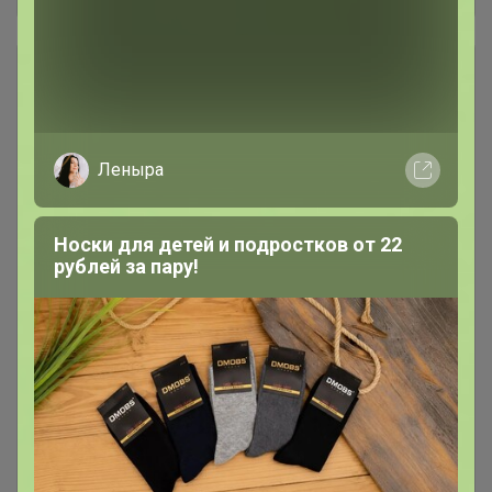
РАСПРОДАЖА
78
Футболки, рубашки, поло, толстовки
Джинсы женские
28
Леныра
Джинсы мужские
43
Носки для детей и подростков от 22
рублей за пару!
Джинсы УТЕПЛЕННЫЕ для
10
мужчин и женщин
Толстовки женские
1
Трикотаж ТЕПЛЫЙ для мужчин:
26
толстовки, брюки, водолазки