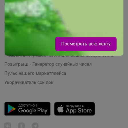
Самое выгодное
Хиты продаж
Самое желанное
Самое быстрое
Посмотреть всю ленту
Начать зарабатывать с 24-ok
Picabox.ru - Лучшее место для ваших изображений
Розыгрыш - Генератор случайных чисел
Пульс нашего маркетплейса
Укорачиватель ссылок