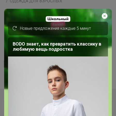
ОДЕЖДА ДЛЯ ВЗРОСЛЫХ
СП169 F5 JEANS - джинсы (Сербия)
и одежда! ФЛИС! Цены
Новые предложения каждые 5 минут
"съежились" на 15% Только до
18.12
BODO знает, как превратить классику в
любимую вещь подростка
5.0
20.8K
115.7K
4.4K
14
Ответить
Показаны записи
1-8
из
8
.