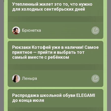
-20%
500р
-26%
1 600р
Утепленный жилет это то, что нужно
Футболка мужская F`FIVE
Шорты женские F`FIVE 18414
для холодных сентябрьских дней
02373
Брюнетка
Рюкзаки Котофей уже в наличии! Самое
приятное — прийти и выбрать тот
самый вместе с ребёнком
Леныра
Распродажа школьной обуви ELEGAMI
до конца июля