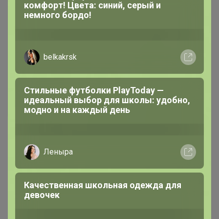
комфорт! Цвета: синий, серый и
немного бордо!
belkakrsk
Стильные футболки PlayToday —
идеальный выбор для школы: удобно,
модно и на каждый день
1 845р
Джинсы женские F`FIVE
19786
Леныра
Качественная школьная одежда для
девочек