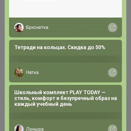
17 декабря, 2020 19:29
подскажите, а цена без скидки стоит ?
Брюнетка
Селена
Тетради на кольцах. Скидка до 50%
Золотой организатор
Натка
17 декабря, 2020 23:19
Школьный комплект PLAY TODAY —
стиль, комфорт и безупречный образ на
каждый учебный день
подскажите, а цена без скидки стоит ?
— Kris01
Леныра