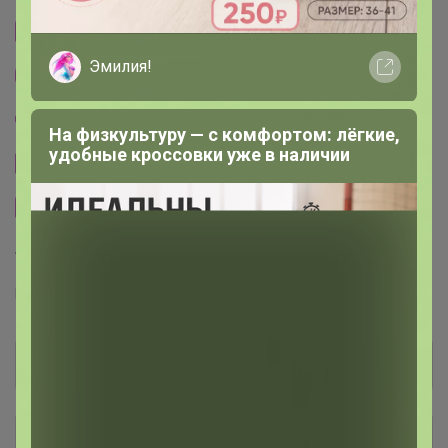
Cтраничка организатора
Эмилия!
Другие СП организатора Селена
Пристрой организатора Селена
На физкультуру — с комфортом: лёгкие,
удобные кроссовки уже в наличии
Сайт закупки
Размерная сетка
Торговые марки
F5™
Ф5™
F`FIVE™
Общий каталог