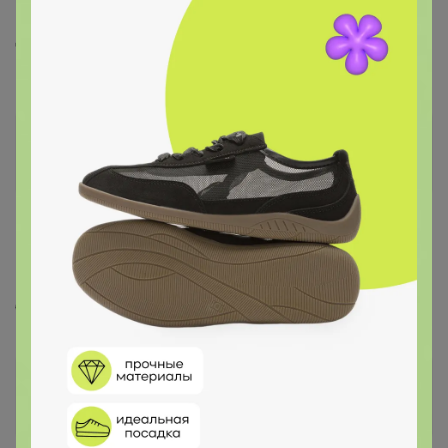
джинсы арт. 1943/P (205034) какой размер мне взять
на параметры ОТ 87,ОБ 110,помогите пожалуйста
ИринкаМандаринка
Виртуоз СП
17 декабря, 2020 18:02
И еще джинсы арт. 09638 (205020) какой мужчине
брать размер если его размер 52,а рост 185?
Kris01
Великий магистр