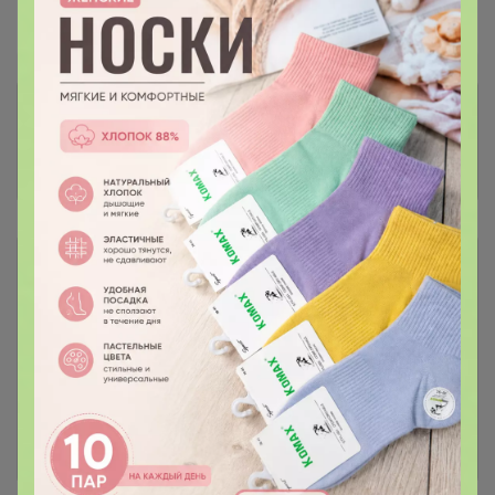
Пристрой
23 лота
Комментарии к лотам
4.4K
Отзывы участников
5.5K
Описание
Условия участия
Ключевые даты
История проведённых выкупов