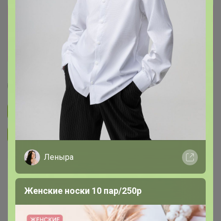
Сбор заказов в данной закупке
завершен
Перейти к текущей закупке
Селена
Подписаться на закупку
1.4K
Подписаться на организатора
7.4K
Леныра
В архиве
—
Женские носки 10 пар/250р
~ 14 дней
Ожидание