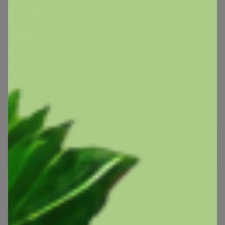
ИринкаМандаринка
Виртуоз СП
1
18 декабря, 2020 10:26
спасибо