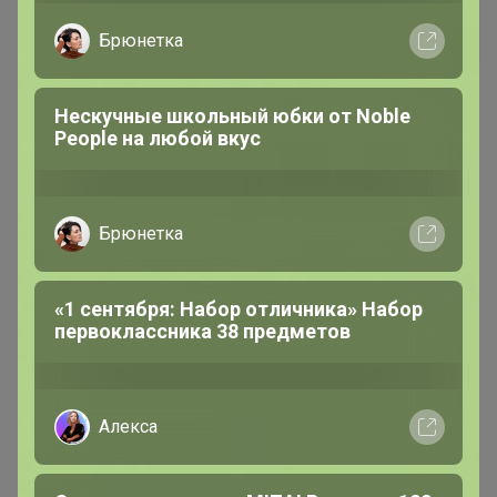
Брюнетка
ФЛИС
2 061р
Нескучные школьный юбки от Nоblе
Женские джинсы F`FIVE
Реoplе на любой вкус
19846-Warm
Брюнетка
«1 сентября: Набор отличника» Набор
первоклассника 38 предметов
Алекса