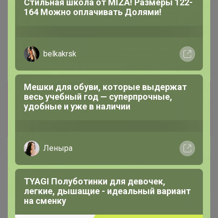
Стильная школа от MIZA! Размеры 122-
164 Можно оплачивать Долями!
belkakrsk
Мешки для обуви, которые выдержат
Информация о заказах доступна
весь учебный год — суперпрочные,
лишь членам клуба
удобные и уже в наличии
Показать
Леныра
ИринкаМандаринка
Виртуоз СП
TYAGI Полуботинки для девочек,
легкие, дышащие - идеальный вариант
на сменку
17 декабря, 2020 17:38