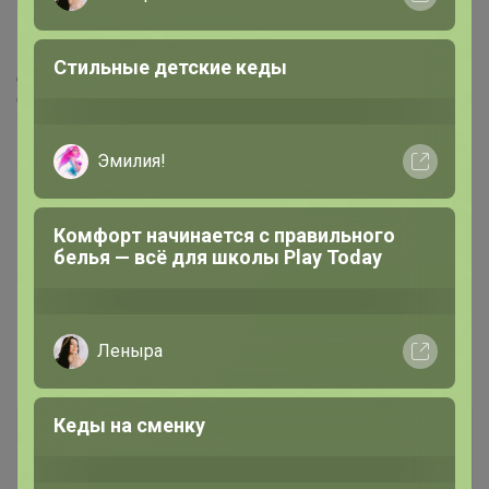
Стильные детские кеды
да, цены в каталоге без скидки. Цены поменяю по
счету!
Эмилия!
Комфорт начинается с правильного
белья — всё для школы Play Today
Леныра
Кеды на сменку
Селена
Золотой организатор