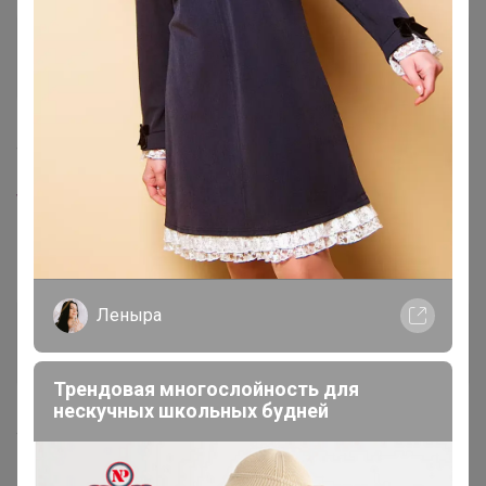
Гений СП
4 декабря, 2020 12:56
Прошу добавить:
www.ikea.com/ru/ru/p/duktig-duktig-detskaya-kuhnya...
ЖаннаМ
Леныра
Гений СП
Трендовая многослойность для
4 декабря, 2020 12:57
нескучных школьных будней
www.ikea.com/ru/ru/p/spisig-spaysig-detskaya-kuhny...