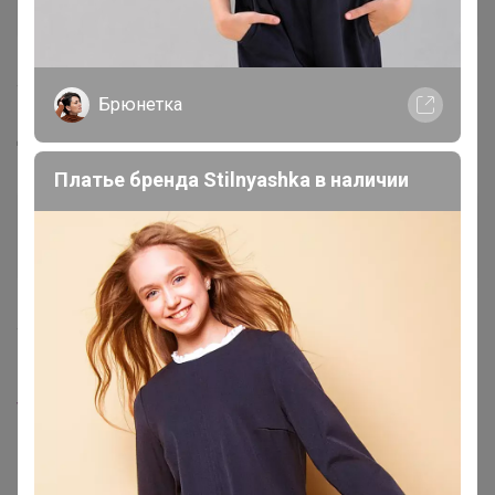
Великий магистр
4 декабря, 2020 08:36
Брюнетка
Добрый день! Добавьте
www.ikea.com/ru/ru/p/fegen-
fegen-tapochki-bezhevyy...
Платье бренда Stilnyashka в наличии
xiv2008
Великий магистр
4 декабря, 2020 10:15
До нг придет?
ЖаннаМ