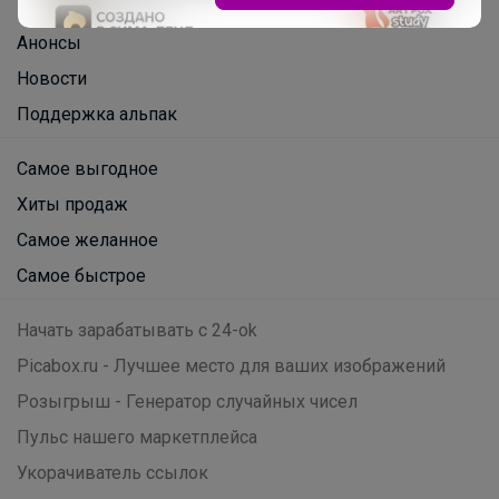
Вакансии
support@24-ok.ru
Написать в поддержку
Защита покупателя
Помощь
О нас
Все предложения
Анонсы
Новости
Поддержка альпак
Самое выгодное
Хиты продаж