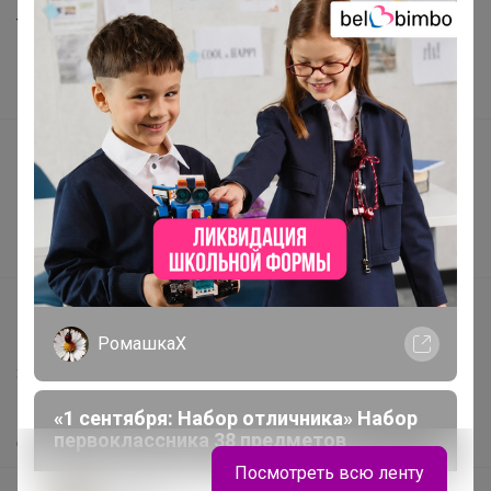
Реклама
Как здесь все устроено?
Как сделать заказ?
Как получить?
Доставка
Шоурумы
Торговые марки
Наша команда
РомашкаХ
В наличии
Подарочные сертификаты
«1 сентября: Набор отличника» Набор
первоклассника 38 предметов
Реклама на сайте
Посмотреть всю ленту
Поставщикам