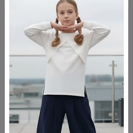
24.12 ***** Дорогие участники! Закупка
разобрана, подписали, упаковали и отправили
все, что пришло. Заказы, которые остались в
статусе "включено в счет" завтра проверим
по документам, через день-два отпишусь по
этим позициям. В декабре слишком большой
поток покупателей в магазине ИКЕА и не все
позиции, что есть в счете по факту едут к нам
и мне нужно время, чтобы все проверить. Мы
очень спешили, разбор был в экстремальных
условиях, сразу две большие закупки в очень
ограниченный временной промежуток. Если
появится какой-то вопрос по сборке,
пожалуйста, задавайте его здесь, в закупке.
✨ ЗАКАЗЫ, КОТОРЫХ НЕТ В НАЛИЧИИ НА
МОМЕНТ ВЫКУПА, ПЕРЕНОШУ В СЛЕДУЩИЙ
ВЫКУП ✨ВЫ МОЖЕТЕ САМОСТОЯТЕЛЬНО