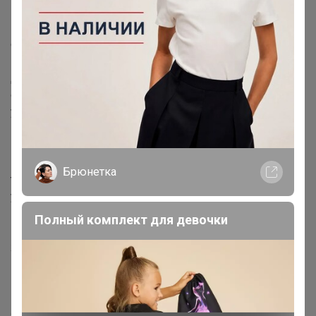
или Телевизорный по согласованию со мной.
Если вы не забираете заказ и не отписываетесь, когда
сможете забрать, я отправляю его в Центральный ЦР
по умолчанию. Дополнительно не извещаю
Для передачи заказов в
дополнительные ЦР города
:
общий вес ОДНОГО ЗАКАЗА не более 10кг, размер
упаковки 790*390*430; 1020*350*300
Габариты заказа можно посмотреть на сайте ИКЕА, в
карточке товара в разделе размер и вес упаковки.
Если размер или вес заказа будет превышать габарит,
Брюнетка
то меняю вам ЦР на ближайший основной, если вы не
указали свое пожелание в комментарии
Полный комплект для девочки
Межгород
может
заказывать габаритные товары, но
желательно уточнить у меня о возможности доставки
в ваш ЦР
МЕБЕЛЬ дополнительно не упаковываю, отправляю в
заводской упаковке