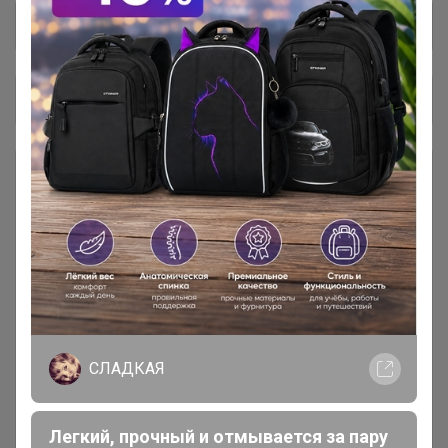
Общий каталог
💬 Телеграм чат -
1
присоединяйтесь
⚡️ SALE⚡️ Распродажа скидки до
87
50%
1. Ванная комната
235
СЛАДКАЯ
11. Мебель
48
Легкий, прочный и отмывается за пару