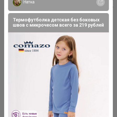
Натка
===================================
Термофутболка детская без боковых
попадаем в карточку товара, справа внизу выбираем
швов с микрочесом всего за 219 рублей
магазин ИКЕА Новосибирск
и смотрим наличие:
===================================
===================================