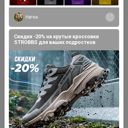
Натка
Скидки -20% на крутые кроссовки
STROBBS для ваших подростков
Информация о заказах доступна
лишь членам клуба
Показать
Тан4ик
Мастер СП
3 декабря, 2020 21:37