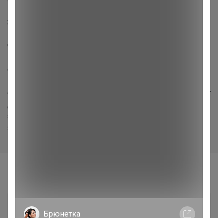
3. Картонные коробки
Если вы заказываете картонные коробки, учитывайте,
что они приходят в разобранном виде и если в заказе
присутствую еще какие-то позиции (контейнер,
сковорода или что-то еще не плоское), я буду
подписывать 2 места заказа, отдельно коробки,
отдельно все остальное. Возможно в ЦР с вас возьмут
доплату за второе место заказа. Рекомендую
заказывать коробки отдельно, в следующей закупке
закажете остальное.[/mod]
Самые желанные
Брюнетка