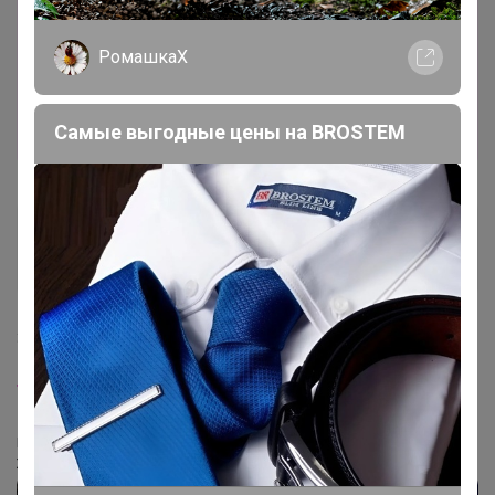
Здравствуйте. На сайте икеа нет такого дивана, нигде
РомашкаХ
не могу найти фото как он раскладывается
24-
ok.ru/lot/785601469/0
Может он уже не производится?
Самые выгодные цены на BROSTEM
Лот
1
36
4 158,96р
СОЛЬСТА Диван-кровать 2-местный, Ранста
Норсбру темно-серый
Стоп 14 августа
IKEA (ИКЕА) 100% оригинал (зарубежка)
РАСПРОДАЖА