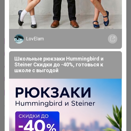
Ключевые даты
История проведённых выкупов
LovEIam
Cтраничка организатора
Другие СП организатора СЛАДКАЯ
Школьные рюкзаки Hummingbird и
Steiner Скидки до -40%, готовься к
Пристрой организатора СЛАДКАЯ
школе с выгодой
Тема отзывов
Сайт закупки
Торговые марки
ИКЕА™
IKEA™