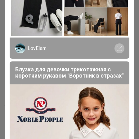
сдачи заказа в Сортировочный ЦР, т.к. это не в моих
силах
Если желаете подстраховаться, записывайтесь в
основные ЦР (Красноярье, Мамино солнышко,
Центральный, Телевизорный)
В холодное время года пластик тоже может быть
хрупким, учитывайте это заказывая большие
LovEIam
контейнеры.
Блузка для девочки трикотажная с
2.Габарит
коротким рукавом "Воротник в стразах"
Участники города: Крупногабарит и тяжелые заказы
(больше 10 кг) забираем у меня со склада (р-н Дк 1
мая)
в течение трех рабочих дней
(с 10 до 16.00)
Это можно сделать сразу после получения мною
товара (ставлю вам статус "получено организатором").
Увидели статус, пишите мне в ЛС, я вам даю пароли/
явки (адрес и как/когда забрать)
Можно записаться в Центральный ЦР, заказы туда
возит курьер. Либо Красноярье, Мамино солнышко