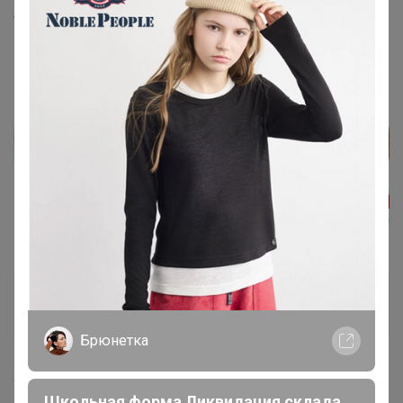
Дженна
Серебряный организатор
4 декабря, 2020 17:44
привет! Открой
www.ikea.com/ru/ru/p/malinda-malinda-podushka-na-s...
Брюнетка
Школьная форма Ликвидация склада