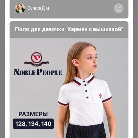
СЛАДКАЯ
ОлесяДм
Золотой организатор
Поло для девочки "Карман с вышивкой"
3 декабря, 2020 21:44
Тан4ик
, верно, его нет, скрыла лот в каталоге
‌Подписывайтесь на наш чат в Телеграм
‌Живые обзоры, акции, спецпредложения
Tanyschka