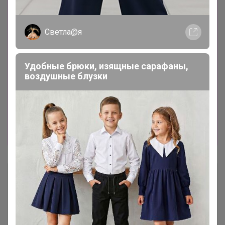
ДО СТОПА ПРОВЕРИТЬ НАЛИЧИЕ В
МАГАЗИНЕ ✨ПОСЛЕ ПОЛУЧЕНИЯ СЧЕТА, ЕГО
ОБРАБОТКА МОЖЕТ ЗАНИМАТЬ НЕСКОЛЬКО
Светла@я
ЧАСОВ, ЕСЛИ РЕКВИЗИТОВ ДЛЯ ОПЛАТЫ
НЕТ, ЗНАЧИТ Я ЕЩЕ ОБРАБАТЫВАЮ СЧЕТ,
ПРОВЕРЬТЕ ЧУТЬ ПОЗЖЕ ✨ПОСЛЕ РАЗБОРА
Удобные брюки, изящные сарафаны,
КАКИЕ-ТО ПОЗИЦИИ МОГУТ ОСТАТЬСЯ
воздушные блузки
ВКЛЮЧЕНЫ В СЧЕТ (ВОЗМОЖЕТ НЕДОСЫЛ),
ПОСЛЕ ПРОВЕРКИ ДОКУМЕНТОВ НАМ ЛИБО
ДОСЫЛАЮТ ТОВАР, ЛИБО ДЕЛАЮТ ВОЗВРАТ
(Я ПРОСТАВЛЯЮ НЕДОСЫЛ И ДЕЛАЮ
РАССЫЛКУ)
Описание
Условия участия