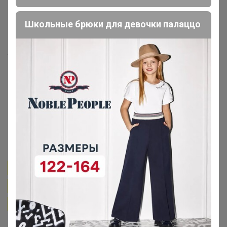
Школьные брюки для девочки палаццо
Товар выкупается в магазине ИКЕА-
Новосибирск по ценам магазина,
оптовых продаж у ИКЕА нет, но мы
пользуемся всеми привилегиями
клуба ИКЕА-Фемили
Транспортные расходы,
пропорционально стоимости
заказа, примерно 4-5%
Учитывайте
это делая заказ.