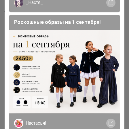
699р
840р
_Настя_
-50%
1 678р
SCHOTTIS ШОТТИС Жалюзи,
белый90x190 см
TAGGHAJ Сковорода
Роскошные образы на 1 сентября!
антипригарное покрытие
черного цвета 24 см
(индукция)
Приглашаю вас присоединиться к чату-болталке IKEA
в VIBER
Переходи по ссылке (жми)
Или сканируй код:
Настасья!