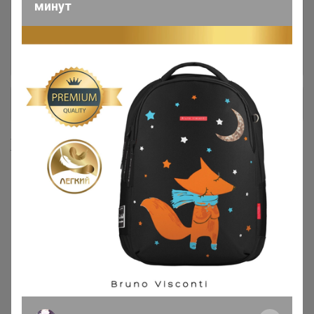
12. Кабели для телефонов
7
минут
2. Спальня . Постельное ,
299
простыни
+ Ещё 10 каталогов
Хиты продаж
апгрейд хита СТЕКА