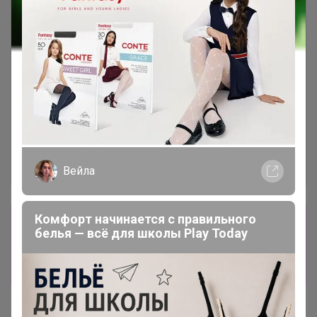
Вейла
Комфорт начинается с правильного
Сбор заказов в данной закупке
белья — всё для школы Play Today
завершен
Перейти к текущей закупке