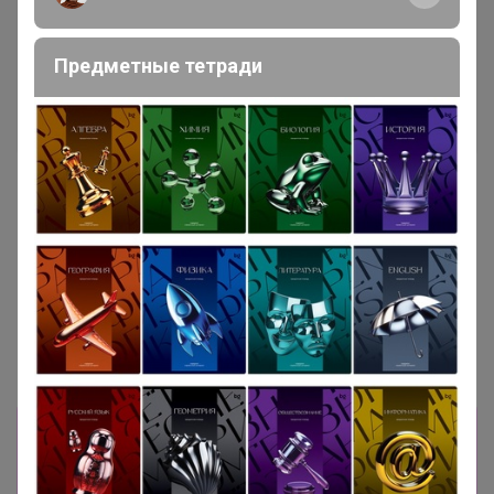
Предметные тетради
384р
1 444р
RAJTAN РАЙТАН Банка для
JÄLL ЭЛЛЬ Гладильная
специй, стекло/цвет
доска, настольная 73x32 см
алюминия, 15 сл