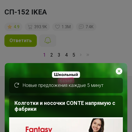
СП-152 IKEA
4.9
393.9K
1.3M
7.4K
Ответить
1
2
3
4
5
Показаны записи
1-10
из
116
.
Новые предложения каждые 5 минут
Колготки и носочки CONTE напрямую с
фабрики