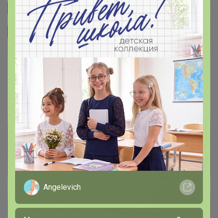
Подписаться на закупку
1.9K
Подписаться на организатора
1.5K
В архиве
Собрано
—
70 %
~ 10 дней
Ожидание
Комментарии к лотам
4.1K
Отзывы участников
695
Angelevich
Описание