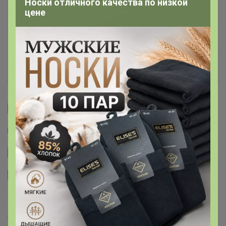
Носки отличного качества по низкой
цене
Условия участия
Ключевые даты
История проведённых выкупов
Cтраничка организатора
Другие СП организатора Zaichiwka
Сайт закупки
Размерная сетка
Торговые марки
Batterflei™
Luissante™
Lusskiri™
Evcanbady™
Baiytbily™