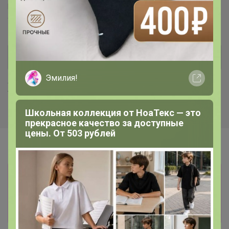
Boruoss™
Feinikc Live™
Tazzeta™
MieGofce™
Tongcoi™
Y firenix™
Эмилия!
Хиты продаж
Школьная коллекция от НоаТекс — это
прекрасное качество за доступные
цены. От 503 рублей
Информация о заказах доступна
лишь членам клуба
Показать