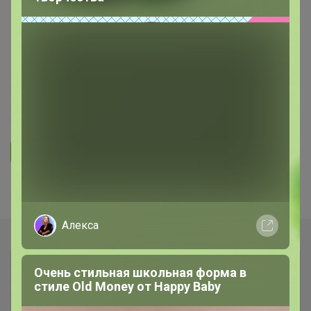
ОДЕЖДА ДЛЯ ВЗРОСЛЫХ
СП 38 BatterFLEI - куртки и
пуховики на изософте! получаем
быстро - СКИДКИ на ВЕСНА '2020
2.1K
23.4K
4.1K
10
Ответить
Показаны записи
1-4
из
4
.
Алекса
Очень стильная школьная форма в
стиле Old Money от Нappy Вaby