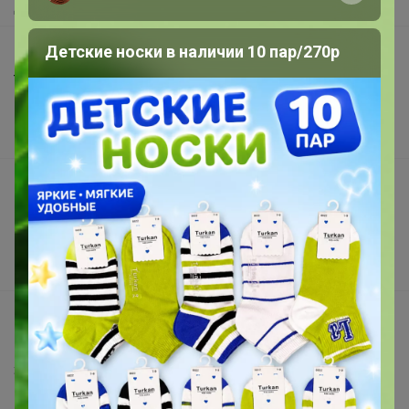
Доставка
Детские носки в наличии 10 пар/270р
Шоурумы
Торговые марки
Наша команда
В наличии
Подарочные сертификаты
Реклама на сайте
Поставщикам
Вакансии
support@24-ok.ru
Написать в поддержку
Защита покупателя
Помощь