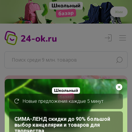
Жми
Реклама
Новые предложения каждые 5 минут
Главная
Совместные покупки
СИМА-ЛЕНД скидки до 90% большой
АРХИВ СП
выбор канцелярии и товаров для
ВЗРОСЛЫЕ СП
творчества