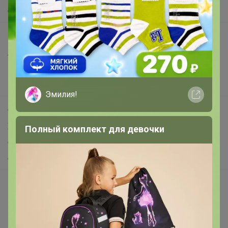
О нас
Все предложения
Анонсы
Новости
Поддержка альпак
Эмилия!
Самое выгодное
Хиты продаж
Полный комплект для девочки
Самое желанное
Самое быстрое
Начать зарабатывать с 24-ok
Picabox.ru - Лучшее место для ваших изображений
Розыгрыш - Генератор случайных чисел