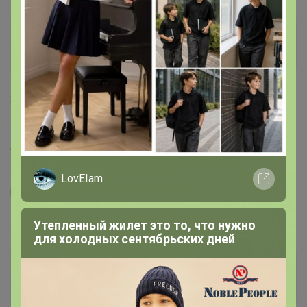
nata-i
Магистр
20 апреля, 2020 23:16
Zaichiwka
, Добрый вечер! Расфиксируйте, с размером
ошиблась, поменяю на 46
LovEIam
https://24-ok.ru/topic/486435
Утепленный жилет это то, что нужно
для холодных сентябрьских дней
nata-i
Магистр