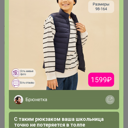
22 апреля, 2020 22:48
Добрый вечер! Оплату завтра сделаю в течении дня.
https://24-ok.ru/topic/486435
Показаны записи
1-4
из
4
.
Брюнетка
С таким рюкзаком ваша школьница
точно не потеряется в толпе