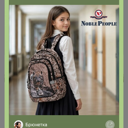
Чтобы ответить или задать вопрос
необходимо авторизоваться на сайте
Это займет меньше минуты
Войти
Зарегистрироваться
Реклама
Как здесь все устроено?
Как сделать заказ?
Как получить?
Брюнетка