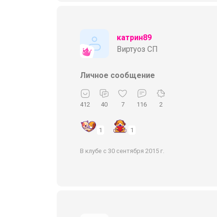
катрин89
Виртуоз СП
Личное сообщение
412
40
7
116
2
1
1
В клубе с 30 сентября 2015 г.